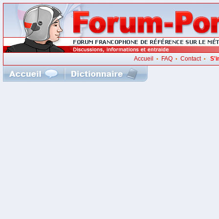
Accueil
FAQ
Contact
S'i
•
•
•