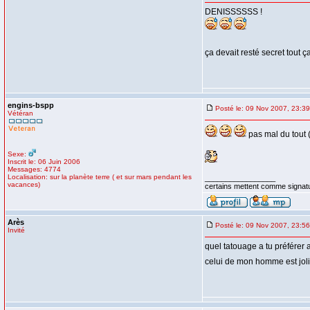
DENISSSSSS !
ça devait resté secret tout 
engins-bspp
Posté le: 09 Nov 2007, 23:39
Vétéran
pas mal du tout (
Sexe:
Inscrit le: 06 Juin 2006
Messages: 4774
Localisation: sur la planète terre ( et sur mars pendant les
_________________
vacances)
certains mettent comme signatur
Arès
Posté le: 09 Nov 2007, 23:56
Invité
quel tatouage a tu préférer 
celui de mon homme est jo