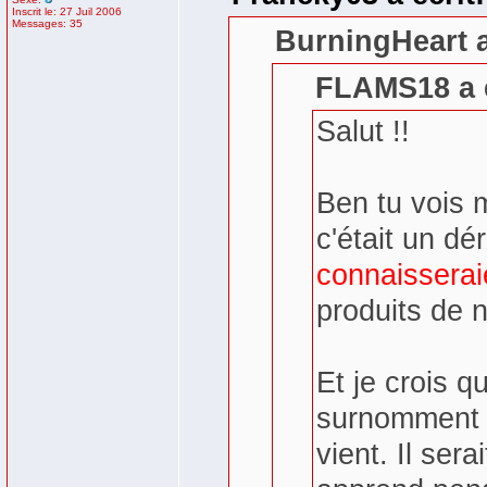
Inscrit le: 27 Juil 2006
Messages: 35
BurningHeart a
FLAMS18 a é
Salut !!
Ben tu vois m
c'était un d
connaisserai
produits de n
Et je crois 
surnomment 
vient. Il sera