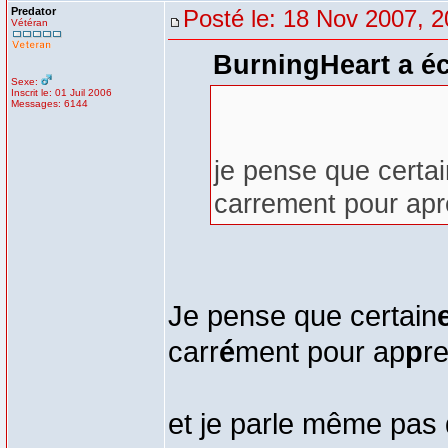
Predator
Posté le: 18 Nov 2007, 2
Vétéran
BurningHeart a éc
Sexe:
Inscrit le: 01 Juil 2006
Messages: 6144
je pense que certai
carrement pour apre
Je pense que certain
carr
é
ment pour ap
p
r
et je parle même pas 