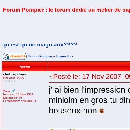
Forum Pompier : le forum dédié au métier de s
qu'est qu'un magniaux????
Forum Pompier
»
Forum libre
Auteur
chef de poleym
Posté le: 17 Nov 2007, 0
Nouvelle recrue
j' ai bien l'impressio
Sexe:
Inscrit le: 15 Nov 2007
minioim en gros tu di
Messages: 49
Localisation: poleymieux
bouseux non