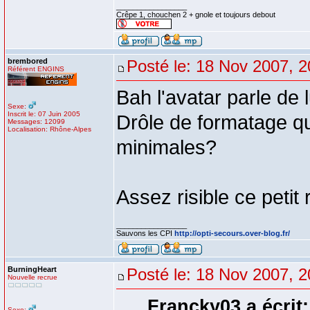
_________________
Crêpe 1, chouchen 2 + gnole et toujours debout
brembored
Posté le: 18 Nov 2007, 2
Référent ENGINS
Bah l'avatar parle de 
Sexe:
Inscrit le: 07 Juin 2005
Drôle de formatage q
Messages: 12099
Localisation: Rhône-Alpes
minimales?
Assez risible ce petit
_________________
Sauvons les CPI
http://opti-secours.over-blog.fr/
BurningHeart
Posté le: 18 Nov 2007, 2
Nouvelle recrue
Francky03 a écrit:
Sexe: