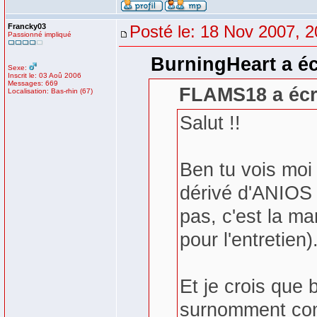
Francky03
Posté le: 18 Nov 2007, 2
Passionné impliqué
BurningHeart a éc
Sexe:
Inscrit le: 03 Aoû 2006
Messages: 669
FLAMS18 a écri
Localisation: Bas-rhin (67)
Salut !!
Ben tu vois moi 
dérivé d'ANIOS
pas, c'est la m
pour l'entretien)
Et je crois que
surnomment comm