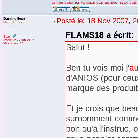
Dernière édition par FLAMS18 le 18 Nov 2007, 21:14; édité 
BurningHeart
Posté le: 18 Nov 2007, 2
Nouvelle recrue
FLAMS18 a écrit:
Sexe:
Inscrit le: 27 Juil 2006
Messages: 35
Salut !!
Ben tu vois moi j'
au
d'ANIOS (pour ceu
marque des produits
Et je crois que be
surnomment comme s
bon qu'à l'instruc,