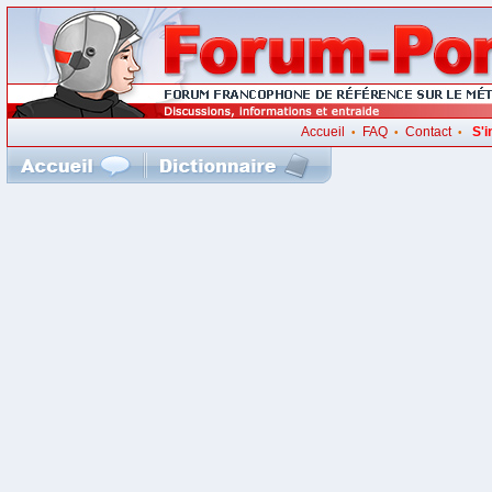
Accueil
FAQ
Contact
S'i
•
•
•