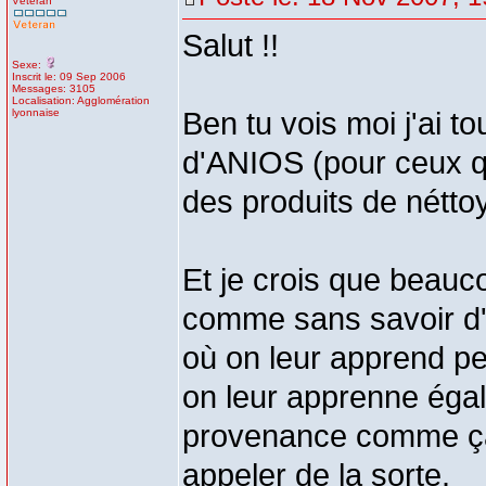
Vétéran
Salut !!
Sexe:
Inscrit le: 09 Sep 2006
Messages: 3105
Localisation: Agglomération
lyonnaise
Ben tu vois moi j'ai t
d'ANIOS (pour ceux q
des produits de néttoy
Et je crois que beau
comme sans savoir d'où
où on leur apprend p
on leur apprenne égal
provenance comme ça i
appeler de la sorte.