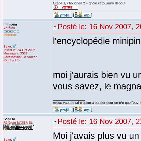
Crêpe 1, chouchen 2 + gnole et toujours debout
minioim
Posté le: 16 Nov 2007, 2
Vétéran
l'encyclopédie minipi
Sexe:
Inscrit le: 24 Oct 2006
Messages: 3537
Localisation: Besançon
(Doubs:25)
moi j'aurais bien vu 
vous savez, le magnau
_________________
mieux vaut se taire quitte a passer pour un c*n que l'ouvri
SapLal
Posté le: 16 Nov 2007, 2
Référent MATERIEL
Moi j'avais plus vu un
Sexe: