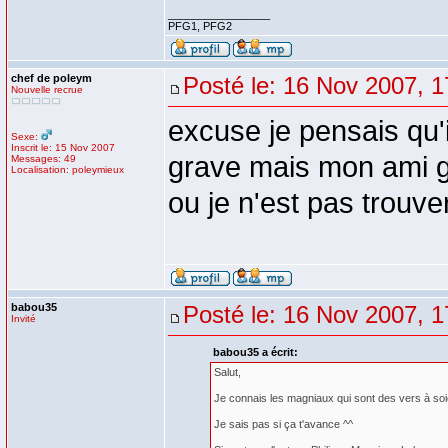
_________________
PFG1, PFG2
chef de poleym
Posté le: 16 Nov 2007, 1
Nouvelle recrue
excuse je pensais qu'
Sexe:
Inscrit le: 15 Nov 2007
grave mais mon ami g
Messages: 49
Localisation: poleymieux
ou je n'est pas trouve
babou35
Posté le: 16 Nov 2007, 1
Invité
babou35 a écrit:
Salut,
Je connais les magniaux qui sont des vers à soi
Je sais pas si ça t'avance ^^