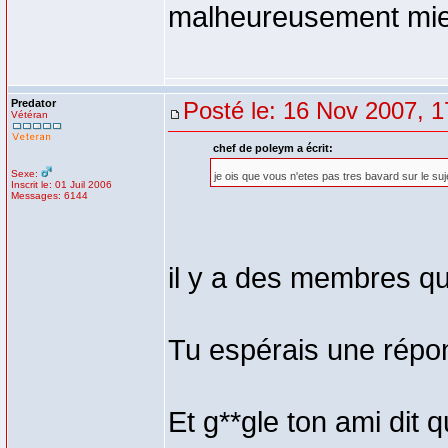
malheureusement mie
Predator
Posté le: 16 Nov 2007, 1
Vétéran
chef de poleym a écrit:
Sexe:
je ois que vous n'etes pas tres bavard sur le suj
Inscrit le: 01 Juil 2006
Messages: 6144
il y a des membres qu
Tu espérais une répo
Et g**gle ton ami dit 