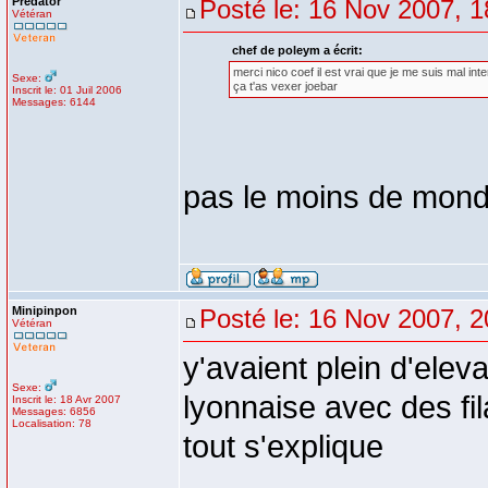
Predator
Posté le: 16 Nov 2007, 1
Vétéran
chef de poleym a écrit:
merci nico coef il est vrai que je me suis mal inte
Sexe:
ça t'as vexer joebar
Inscrit le: 01 Juil 2006
Messages: 6144
pas le moins de monde
Minipinpon
Posté le: 16 Nov 2007, 2
Vétéran
y'avaient plein d'elev
Sexe:
lyonnaise avec des fila
Inscrit le: 18 Avr 2007
Messages: 6856
Localisation: 78
tout s'explique
_________________