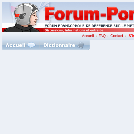
Accueil
FAQ
Contact
S'i
•
•
•