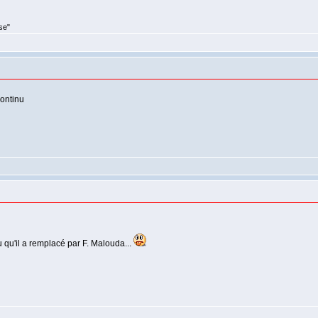
se"
continu
 qu'il a remplacé par F. Malouda...