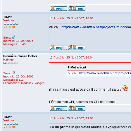
TiMat
Posté le: 25 Nov 2007, 18:03
Vétéran
ou ca...
http://www.k-netweb.net/projects/mindrea
Sexe:
Inscrit le: 18 Mar 2005
Messages: 8245
Première classe Beber
Posté le: 25 Nov 2007, 19:04
Habitué
TiMat a écrit:
ou ca...
http://www.k-netweb.net/projects
Sexe:
Inscrit le: 22 Déc 2006
Messages: 113
Localisation: Moussey, Vosges
rhaaa mais c'est atroce ca!!! comment il sait??
_________________
Fière de mon CPI, sauvons les CPI de France!!!
TiMat
Posté le: 25 Nov 2007, 19:08
Vétéran
Y'a un ptit malin qui s'etait amusé a expliquer tout c