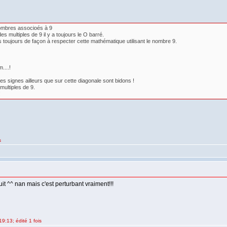
nombres associoés à 9
s multiples de 9 il y a toujours le O barré.
s toujours de façon à respecter cette mathématique utilisant le nombre 9.
....!
res signes ailleurs que sur cette diagonale sont bidons !
multiples de 9.
!
s
uit ^^ nan mais c'est perturbant vraiment!!!
9:13; édité 1 fois