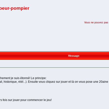
apeur-pompier
Vous ne pouvez pas pa
Message
hement je suis étonné! Le principe:
il, historique, réél...). Ensuite vous cliquez sur jouer et là on vous pose une 20a
s fois sur jouer pour commencer le jeu!