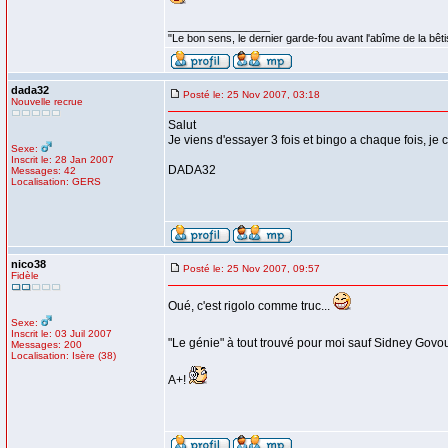
_________________
"Le bon sens, le dernier garde-fou avant l'abîme de la bêti
dada32
Posté le: 25 Nov 2007, 03:18
Nouvelle recrue
Salut
Je viens d'essayer 3 fois et bingo a chaque fois, je 
Sexe:
Inscrit le: 28 Jan 2007
DADA32
Messages: 42
Localisation: GERS
nico38
Posté le: 25 Nov 2007, 09:57
Fidèle
Oué, c'est rigolo comme truc...
Sexe:
Inscrit le: 03 Juil 2007
"Le génie" à tout trouvé pour moi sauf Sidney Govou
Messages: 200
Localisation: Isère (38)
A+!