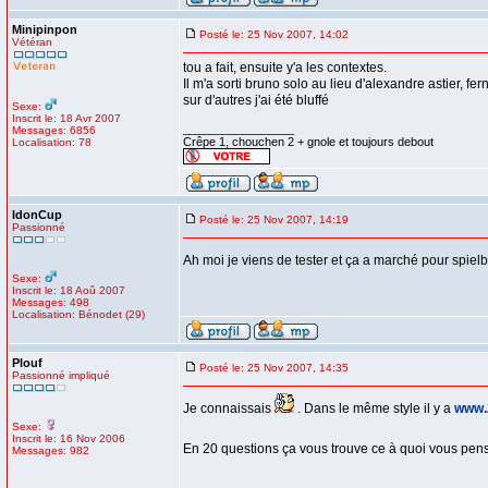
Minipinpon
Posté le: 25 Nov 2007, 14:02
Vétéran
tou a fait, ensuite y'a les contextes.
Il m'a sorti bruno solo au lieu d'alexandre astier, fer
sur d'autres j'ai été bluffé
Sexe:
Inscrit le: 18 Avr 2007
_________________
Messages: 6856
Crêpe 1, chouchen 2 + gnole et toujours debout
Localisation: 78
IdonCup
Posté le: 25 Nov 2007, 14:19
Passionné
Ah moi je viens de tester et ça a marché pour spielb
Sexe:
Inscrit le: 18 Aoû 2007
Messages: 498
Localisation: Bénodet (29)
Plouf
Posté le: 25 Nov 2007, 14:35
Passionné impliqué
Je connaissais
. Dans le même style il y a
www.
Sexe:
Inscrit le: 16 Nov 2006
En 20 questions ça vous trouve ce à quoi vous pensez
Messages: 982