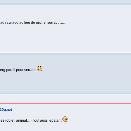
nad raynaud au lieu de michel serraut .......
erg pareil pour serrault
20q.net
 (objet, animal,...), tout aussi épatant
.