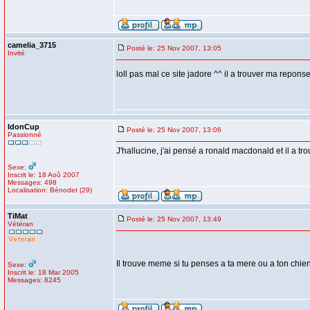
camelia_3715
Posté le: 25 Nov 2007, 13:05
Invité
loll pas mal ce site jadore ^^ il a trouver ma repon
IdonCup
Posté le: 25 Nov 2007, 13:06
Passionné
J'hallucine, j'ai pensé a ronald macdonald et il a tro
Sexe:
Inscrit le: 18 Aoû 2007
Messages: 498
Localisation: Bénodet (29)
TiMat
Posté le: 25 Nov 2007, 13:49
Vétéran
Il trouve meme si tu penses a ta mere ou a ton chien.
Sexe:
Inscrit le: 18 Mar 2005
Messages: 8245