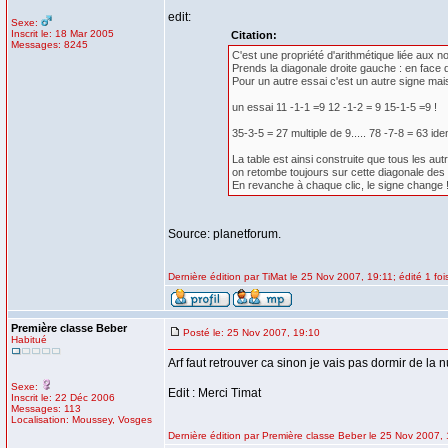
edit:
Sexe:
Inscrit le: 18 Mar 2005
Citation:
Messages: 8245
C'est une propriété d'arithmétique liée aux 
Prends la diagonale droite gauche : en face de
Pour un autre essai c'est un autre signe mai
un essai 11 -1-1 =9 12 -1-2 = 9 15-1-5 =9 !
35-3-5 = 27 multiple de 9..... 78 -7-8 = 63 idem
La table est ainsi construite que tous les aut
on retombe toujours sur cette diagonale des 
En revanche à chaque clic, le signe change 
Source: planetforum.
Dernière édition par TiMat le 25 Nov 2007, 19:11; édité 1 foi
Première classe Beber
Posté le: 25 Nov 2007, 19:10
Habitué
Arf faut retrouver ca sinon je vais pas dormir de la n
Sexe:
Edit : Merci Timat
Inscrit le: 22 Déc 2006
Messages: 113
Localisation: Moussey, Vosges
Dernière édition par Première classe Beber le 25 Nov 2007, 1