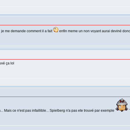
se je me demande comment il a fait
enfin meme un non voyant aurai deviné donc............
uvé ça lol
.. Mais ce n'est pas infaillible... Spielberg n'a pas ete trouvé par exemple
T