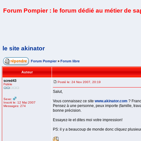
Forum Pompier : le forum dédié au métier de s
le site akinator
Forum Pompier
»
Forum libre
Auteur
scred43
Posté le: 24 Nov 2007, 20:19
Fidèle
Salut,
Sexe:
Vous connaissez ce site
www.akinator.com
? Franc
Inscrit le: 12 Mai 2007
Pensez à une personne, peux importe (famille, trava
Messages: 274
bonne précision.
Essayez-le et dites moi votre impression!
PS: il y a beaucoup de monde donc cliquez plusieur