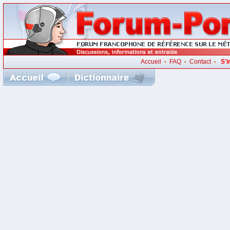
Accueil
FAQ
Contact
S'i
•
•
•