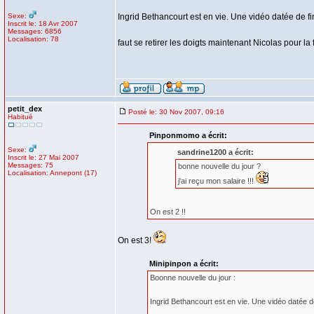
Sexe:
Ingrid Bethancourt est en vie. Une vidéo datée de fin
Inscrit le: 18 Avr 2007
Messages: 6856
Localisation: 78
faut se retirer les doigts maintenant Nicolas pour la f
petit_dex
Posté le: 30 Nov 2007, 09:16
Habitué
Pinponmomo a écrit:
Sexe:
sandrine1200 a écrit:
Inscrit le: 27 Mai 2007
Messages: 75
bonne nouvelle du jour ?
Localisation: Annepont (17)
j'ai reçu mon salaire !!!
On est 2 !!
On est 3!
Minipinpon a écrit:
Boonne nouvelle du jour :
Ingrid Bethancourt est en vie. Une vidéo datée de 