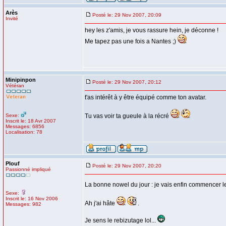
Arès
Posté le: 29 Nov 2007, 20:09
Invité
hey les z'amis, je vous rassure hein, je déconne !
Me tapez pas une fois a Nantes ;)
Minipinpon
Posté le: 29 Nov 2007, 20:12
Vétéran
t'as intérêt à y être équipé comme ton avatar.
Sexe:
Tu vas voir ta gueule à la récré
Inscrit le: 18 Avr 2007
Messages: 6856
Localisation: 78
Plouf
Posté le: 29 Nov 2007, 20:20
Passionné impliqué
La bonne nowel du jour : je vais enfin commencer 
Sexe:
Inscrit le: 16 Nov 2006
Ah j'ai hâte
.
Messages: 982
Je sens le rebizutage lol...