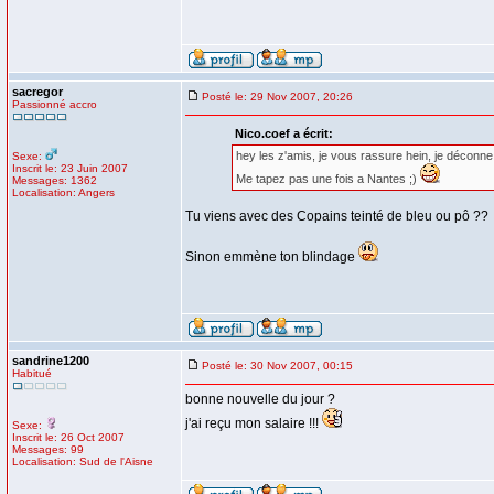
sacregor
Posté le: 29 Nov 2007, 20:26
Passionné accro
Nico.coef a écrit:
hey les z'amis, je vous rassure hein, je déconne 
Sexe:
Inscrit le: 23 Juin 2007
Me tapez pas une fois a Nantes ;)
Messages: 1362
Localisation: Angers
Tu viens avec des Copains teinté de bleu ou pô ??
Sinon emmène ton blindage
sandrine1200
Posté le: 30 Nov 2007, 00:15
Habitué
bonne nouvelle du jour ?
j'ai reçu mon salaire !!!
Sexe:
Inscrit le: 26 Oct 2007
Messages: 99
Localisation: Sud de l'Aisne