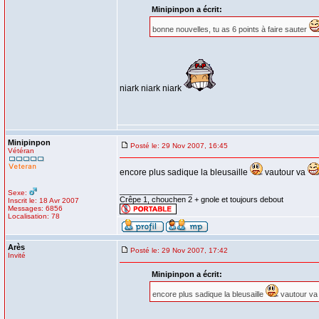
Minipinpon a écrit:
bonne nouvelles, tu as 6 points à faire sauter
niark niark niark
Minipinpon
Posté le: 29 Nov 2007, 16:45
Vétéran
encore plus sadique la bleusaille
vautour va
_________________
Sexe:
Crêpe 1, chouchen 2 + gnole et toujours debout
Inscrit le: 18 Avr 2007
Messages: 6856
Localisation: 78
Arès
Posté le: 29 Nov 2007, 17:42
Invité
Minipinpon a écrit:
encore plus sadique la bleusaille
vautour v