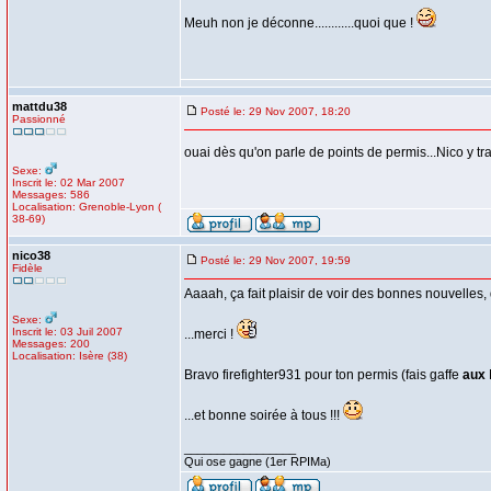
Meuh non je déconne............quoi que !
mattdu38
Posté le: 29 Nov 2007, 18:20
Passionné
ouai dès qu'on parle de points de permis...Nico y tr
Sexe:
Inscrit le: 02 Mar 2007
Messages: 586
Localisation: Grenoble-Lyon (
38-69)
nico38
Posté le: 29 Nov 2007, 19:59
Fidèle
Aaaah, ça fait plaisir de voir des bonnes nouvelles,
Sexe:
Inscrit le: 03 Juil 2007
...merci !
Messages: 200
Localisation: Isère (38)
Bravo firefighter931 pour ton permis (fais gaffe
aux
...et bonne soirée à tous !!!
_________________
Qui ose gagne (1er RPIMa)