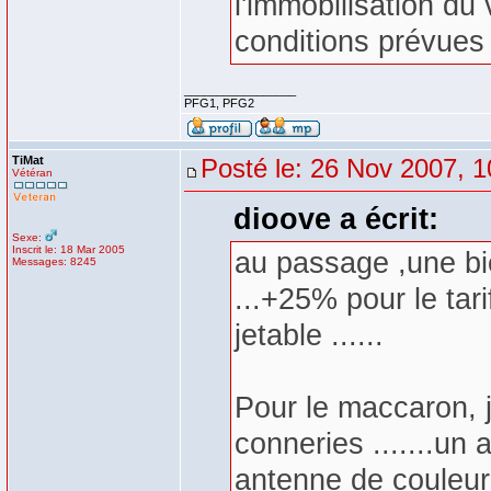
l'immobilisation du 
conditions prévues 
_________________
PFG1, PFG2
TiMat
Posté le: 26 Nov 2007, 1
Vétéran
dioove a écrit:
Sexe:
Inscrit le: 18 Mar 2005
au passage ,une bi
Messages: 8245
...+25% pour le tarif
jetable ......
Pour le maccaron, j'
conneries .......un
antenne de couleur n