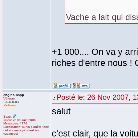
Vache a lait qui dis
+1 000.... On va y arr
riches d'entre nous !
engins-bspp
Posté le: 26 Nov 2007, 1
Vétéran
salut
Sexe:
Inscrit le: 06 Juin 2006
Messages: 4774
Localisation: sur la planète terre
( et sur mars pendant les
c'est clair, que la vo
vacances)