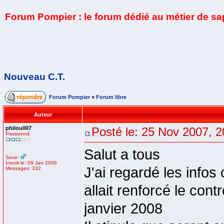
Forum Pompier : le forum dédié au métier de s
Nouveau C.T.
Forum Pompier
»
Forum libre
Auteur
philou007
Posté le: 25 Nov 2007, 2
Passionné
Salut a tous
Sexe:
Inscrit le: 09 Jan 2006
J'ai regardé les infos
Messages: 332
allait renforcé le con
janvier 2008