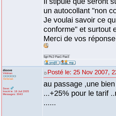
Il stipule que seront s
un autocollant "non c
Je voulai savoir ce qu
conforme" et surtout
Merci de vos réponse
_________________
Sgt-Pic2-Pae1-Pae3
dioove
Posté le: 25 Nov 2007, 2
Vétéran
au passage ,une bien
Sexe:
...+25% pour le tarif ..
Inscrit le: 18 Juil 2005
Messages: 3043
......