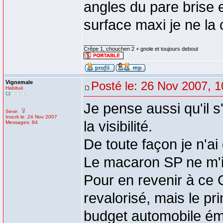
angles du pare brise e
surface maxi je ne la
_________________
Crêpe 1, chouchen 2 + gnole et toujours debout
Vignemale
Posté le: 26 Nov 2007, 1
Habitué
Je pense aussi qu'il s
Sexe:
Inscrit le: 24 Nov 2007
la visibilité.
Messages: 84
De toute façon je n'ai
Le macaron SP ne m'i
Pour en revenir à ce C.
revalorisé, mais le pr
budget automobile ém