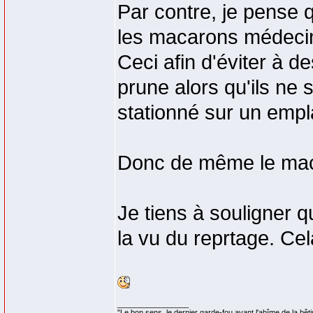
Par contre, je pense 
les macarons médecin, 
Ceci afin d'éviter à d
prune alors qu'ils ne 
stationné sur un emp
Donc de même le maca
Je tiens à souligner 
la vu du reprtage. Cel
_________________
"Le bon sens, le dernier garde-fou avant l'abîme de la bêti