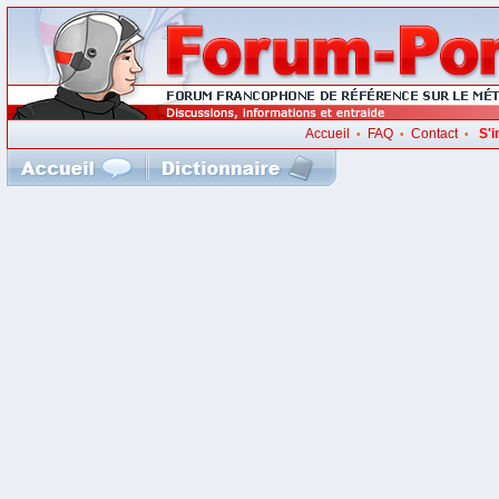
Accueil
FAQ
Contact
S'i
•
•
•