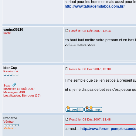
surtout pour les hommes mais aussi pour 
http://www.tatuagemdaboa.com.br/
vanina36210
Posté le: 08 Déc 2007, 13:14
Invité
en haut faut mettre votre prenom et en ba
voila amusez vous
IdonCup
Posté le: 08 Déc 2007, 13:39
Passionné
Il me semble que ce lien est déjà présent s
Sexe:
Inscrit le: 18 Aoû 2007
Et si je ne dis pas de bêtises c'est joebar qui 
Messages: 498
Localisation: Bénodet (29)
Predator
Posté le: 08 Déc 2007, 13:48
Vétéran
correct....
http://www.forum-pompier.com/s