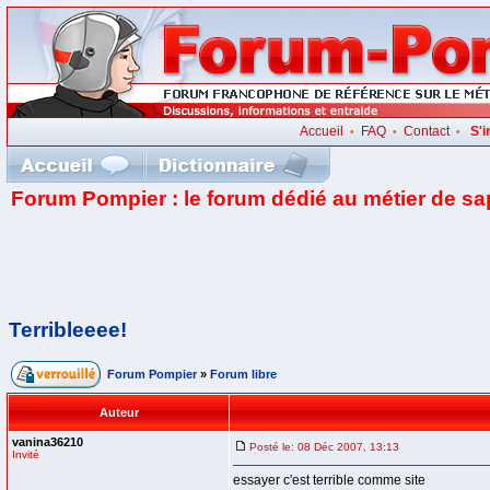
Accueil
FAQ
Contact
S'i
•
•
•
Forum Pompier : le forum dédié au métier de s
Terribleeee!
Forum Pompier
»
Forum libre
Auteur
vanina36210
Posté le: 08 Déc 2007, 13:13
Invité
essayer c'est terrible comme site