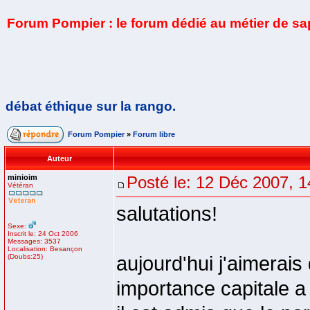
Forum Pompier : le forum dédié au métier de s
débat éthique sur la rango.
Forum Pompier
»
Forum libre
Auteur
minioim
Posté le: 12 Déc 2007, 1
Vétéran
salutations!
Sexe:
Inscrit le: 24 Oct 2006
Messages: 3537
Localisation: Besançon
(Doubs:25)
aujourd'hui j'aimerais
importance capitale 