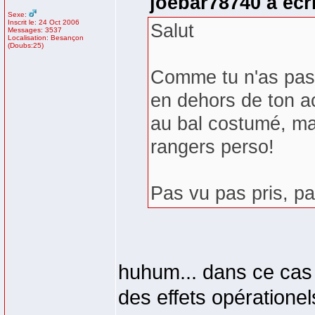
joebar78740 a écri
Sexe:
Inscrit le: 24 Oct 2006
Salut
Messages: 3537
Localisation: Besançon
(Doubs:25)
Comme tu n'as pas l
en dehors de ton a
au bal costumé, ma
rangers perso!
Pas vu pas pris, pa
huhum... dans ce cas 
des effets opératione