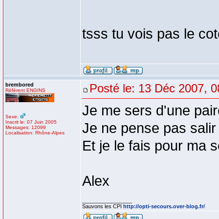
tsss tu vois pas le cot
brembored
Posté le: 13 Déc 2007, 0
Référent ENGINS
Je me sers d'une pair
Sexe:
Inscrit le: 07 Juin 2005
Je ne pense pas salir 
Messages: 12099
Localisation: Rhône-Alpes
Et je le fais pour ma s
Alex
_________________
Sauvons les CPI
http://opti-secours.over-blog.fr/