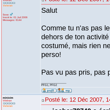
Vétéran
Salut
Sexe:
Inscrit le: 01 Juil 2006
Messages: 6144
Comme tu n'as pas le 
dehors de ton activit
costumé, mais rien n
perso!
Pas vu pas pris, pas p
_________________
PFG1, PFG2
minioim
Posté le: 12 Déc 2007, 1
Vétéran