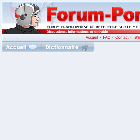
Accueil
FAQ
Contact
S'i
•
•
•