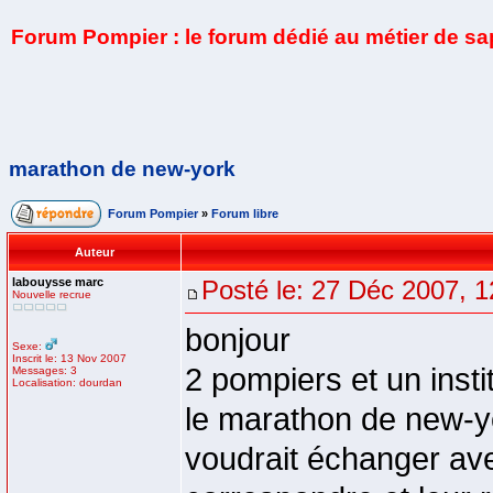
Forum Pompier : le forum dédié au métier de s
marathon de new-york
Forum Pompier
»
Forum libre
Auteur
labouysse marc
Posté le: 27 Déc 2007, 1
Nouvelle recrue
bonjour
Sexe:
Inscrit le: 13 Nov 2007
2 pompiers et un insti
Messages: 3
Localisation: dourdan
le marathon de new-yo
voudrait échanger ave