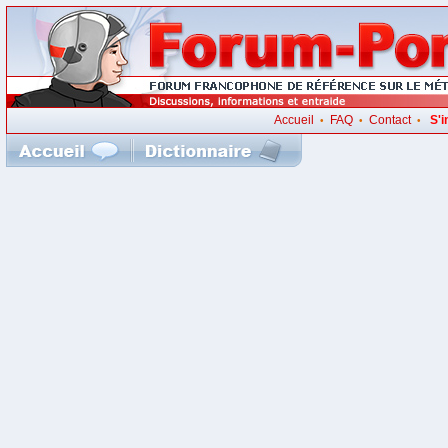
Accueil
FAQ
Contact
S'i
•
•
•