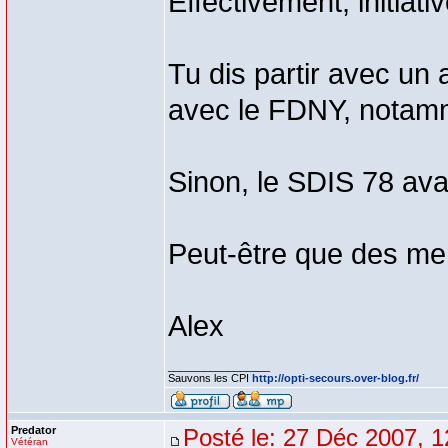
Effectivement, initiati
Tu dis partir avec un a
avec le FDNY, notamm
Sinon, le SDIS 78 avai
Peut-être que des memb
Alex
_________________
Sauvons les CPI
http://opti-secours.over-blog.fr/
Predator
Posté le: 27 Déc 2007, 1
Vétéran