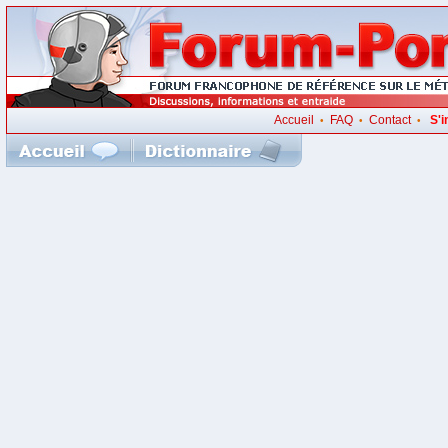
Accueil
FAQ
Contact
S'i
•
•
•