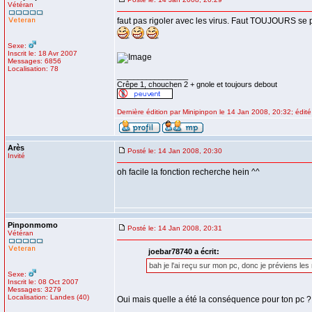
Vétéran
faut pas rigoler avec les virus. Faut TOUJOURS se p
Sexe:
Inscrit le: 18 Avr 2007
Messages: 6856
Localisation: 78
_________________
Crêpe 1, chouchen 2 + gnole et toujours debout
Dernière édition par Minipinpon le 14 Jan 2008, 20:32; édité 
Arès
Posté le: 14 Jan 2008, 20:30
Invité
oh facile la fonction recherche hein ^^
Pinponmomo
Posté le: 14 Jan 2008, 20:31
Vétéran
joebar78740 a écrit:
bah je l'ai reçu sur mon pc, donc je préviens l
Sexe:
Inscrit le: 08 Oct 2007
Messages: 3279
Localisation: Landes (40)
Oui mais quelle a été la conséquence pour ton pc ?