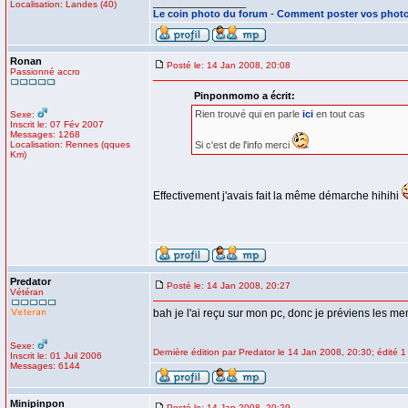
_________________
Localisation: Landes (40)
Le coin photo du forum
-
Comment poster vos phot
Ronan
Posté le: 14 Jan 2008, 20:08
Passionné accro
Pinponmomo a écrit:
Rien trouvé qui en parle
ici
en tout cas
Sexe:
Inscrit le: 07 Fév 2007
Messages: 1268
Localisation: Rennes (qques
Si c'est de l'info merci
Km)
Effectivement j'avais fait la même démarche hihihi
Predator
Posté le: 14 Jan 2008, 20:27
Vétéran
bah je l'ai reçu sur mon pc, donc je préviens les m
Sexe:
Dernière édition par Predator le 14 Jan 2008, 20:30; édité 1 
Inscrit le: 01 Juil 2006
Messages: 6144
Minipinpon
Posté le: 14 Jan 2008, 20:29