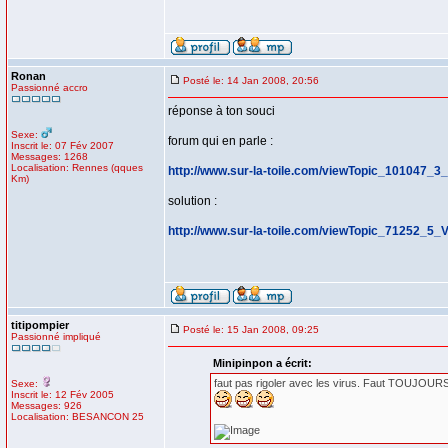
Ronan
Posté le: 14 Jan 2008, 20:56
Passionné accro
réponse à ton souci
Sexe:
forum qui en parle :
Inscrit le: 07 Fév 2007
Messages: 1268
Localisation: Rennes (qques
http://www.sur-la-toile.com/viewTopic_101047_
Km)
solution :
http://www.sur-la-toile.com/viewTopic_71252_5
titipompier
Posté le: 15 Jan 2008, 09:25
Passionné impliqué
Minipinpon a écrit:
faut pas rigoler avec les virus. Faut TOUJOURS 
Sexe:
Inscrit le: 12 Fév 2005
Messages: 926
Localisation: BESANCON 25