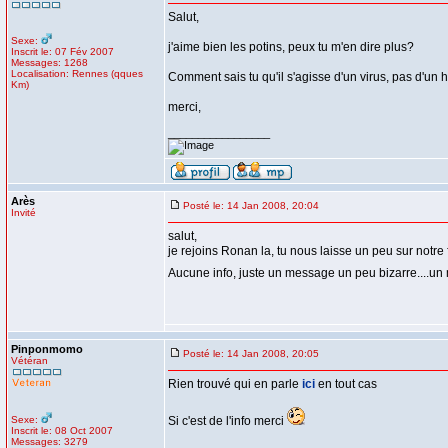
Salut,
Sexe:
j'aime bien les potins, peux tu m'en dire plus?
Inscrit le: 07 Fév 2007
Messages: 1268
Localisation: Rennes (qques
Comment sais tu qu'il s'agisse d'un virus, pas d'un 
Km)
merci,
_________________
Arès
Posté le: 14 Jan 2008, 20:04
Invité
salut,
je rejoins Ronan la, tu nous laisse un peu sur notre f
Aucune info, juste un message un peu bizarre....u
Pinponmomo
Posté le: 14 Jan 2008, 20:05
Vétéran
Rien trouvé qui en parle
ici
en tout cas
Sexe:
Si c'est de l'info merci
Inscrit le: 08 Oct 2007
Messages: 3279