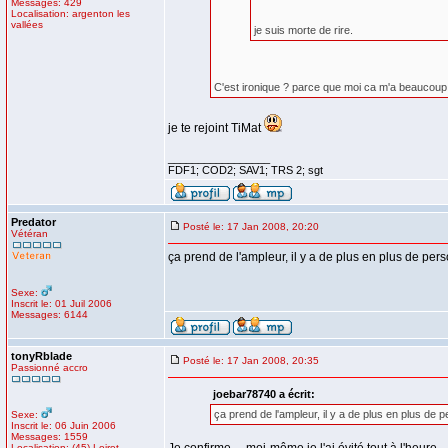
Messages: 429
Localisation: argenton les
vallées
je suis morte de rire.
C'est ironique ? parce que moi ca m'a beaucoup fa
je te rejoint TiMat
_________________
FDF1; COD2; SAV1; TRS 2; sgt
Predator
Posté le: 17 Jan 2008, 20:20
Vétéran
ça prend de l'ampleur, il y a de plus en plus de pers
Sexe:
Inscrit le: 01 Juil 2006
Messages: 6144
tonyRblade
Posté le: 17 Jan 2008, 20:35
Passionné accro
joebar78740 a écrit:
ça prend de l'ampleur, il y a de plus en plus de p
Sexe:
Inscrit le: 06 Juin 2006
Messages: 1559
Localisation: (45) Loiret