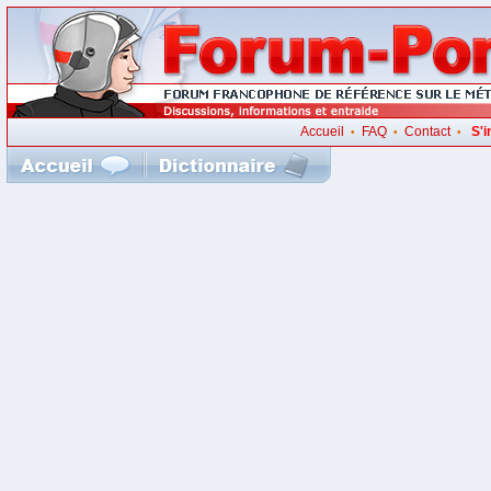
Accueil
FAQ
Contact
S'i
•
•
•