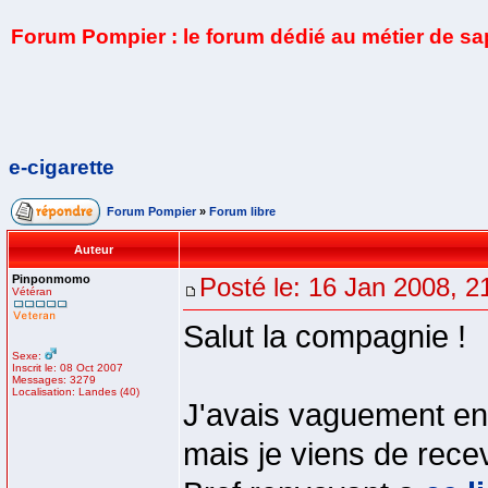
Forum Pompier : le forum dédié au métier de s
e-cigarette
Forum Pompier
»
Forum libre
Auteur
Pinponmomo
Posté le: 16 Jan 2008, 2
Vétéran
Salut la compagnie !
Sexe:
Inscrit le: 08 Oct 2007
Messages: 3279
Localisation: Landes (40)
J'avais vaguement ent
mais je viens de recev