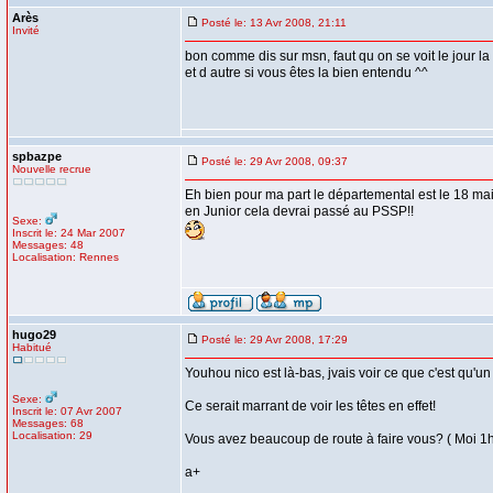
Arès
Posté le: 13 Avr 2008, 21:11
Invité
bon comme dis sur msn, faut qu on se voit le jour la
et d autre si vous êtes la bien entendu ^^
spbazpe
Posté le: 29 Avr 2008, 09:37
Nouvelle recrue
Eh bien pour ma part le départemental est le 18 mai 
en Junior cela devrai passé au PSSP!!
Sexe:
Inscrit le: 24 Mar 2007
Messages: 48
Localisation: Rennes
hugo29
Posté le: 29 Avr 2008, 17:29
Habitué
Youhou nico est là-bas, jvais voir ce que c'est qu'un 
Sexe:
Ce serait marrant de voir les têtes en effet!
Inscrit le: 07 Avr 2007
Messages: 68
Localisation: 29
Vous avez beaucoup de route à faire vous? ( Moi 1h 
a+