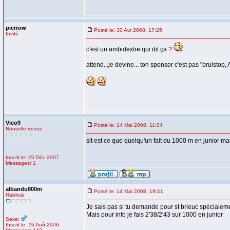
pierrow
Posté le: 30 Avr 2008, 17:25
Invité
c'est un ambidextre qui dit ça ?
attend...je devine... ton sponsor c'est pas "brulst
Vico9
Posté le: 14 Mai 2008, 11:04
Nouvelle recrue
slt est ce que quelqu'un fait du 1000 m en junior ma
Inscrit le: 25 Déc 2007
Messages: 1
albandu800m
Posté le: 14 Mai 2008, 19:41
Habitué
Je sais pas si tu demande pour st brieuc spécialem
Mais pour info je fais 2'38/2'43 sur 1000 en junior
Sexe:
Inscrit le: 26 Aoû 2006