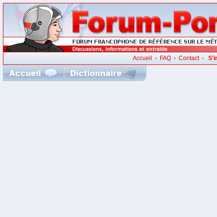
Accueil
FAQ
Contact
S'i
•
•
•