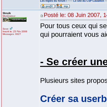
Les règles du forum !
-----
Le site du CSP Cavaillon
--
Shrulk
Posté le: 08 Juin 2007, 
Modérateur
Pour tous ceux qui se
Sexe:
Inscrit le: 25 Fév 2006
qui pourraient vous ai
Messages: 8327
- Se créer un
Plusieurs sites propos
Créer sa userb