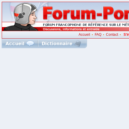
Accueil
FAQ
Contact
S'i
•
•
•