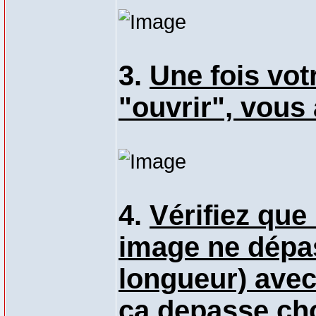
3.
Une fois vot
"ouvrir", vous 
4.
Vérifiez que 
image ne dépas
longueur) avec
ça depasse cho