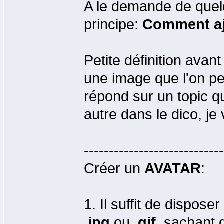
A le demande de quelq
principe:
Comment aj
Petite définition avan
une image que l'on p
répond sur un topic q
autre dans le dico, je
----------------------------
Créer un
AVATAR
:
1. Il suffit de dispos
.jpg
ou
.gif
, sachant q