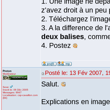
1. Une image ne dep
z'avez droit à un peu p
2. Téléchargez l'image
3. A la difference de l
deux balises
, comme 
4. Postez
Proton
Posté le: 13 Fév 2007, 1
Modérateur
Salut.
Sexe:
Inscrit le: 06 Déc 2005
Messages: 9947
Localisation: csp-cavaillon.com
(84)
Explications en image