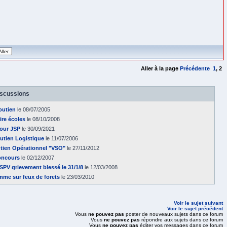
Aller à la page
Précédente
1
,
2
iscussions
outien
le 08/07/2005
ire écoles
le 08/10/2008
pour JSP
le 30/09/2021
utien Logistique
le 11/07/2006
utien Opérationnel "VSO"
le 27/11/2012
concours
le 02/12/2007
 SPV grievement blessé le 31/1/8
le 12/03/2008
mme sur feux de forets
le 23/03/2010
Voir le sujet suivant
Voir le sujet précédent
Vous
ne pouvez pas
poster de nouveaux sujets dans ce forum
Vous
ne pouvez pas
répondre aux sujets dans ce forum
Vous
ne pouvez pas
éditer vos messages dans ce forum