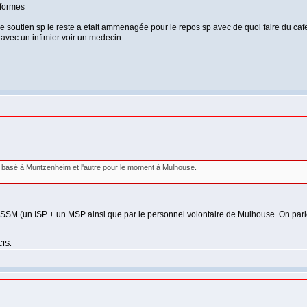
sformes
 le soutien sp le reste a etait ammenagée pour le repos sp avec de quoi faire du cafe
 avec un infimier voir un medecin
 1 basé à Muntzenheim et l'autre pour le moment à Mulhouse.
 (un ISP + un MSP ainsi que par le personnel volontaire de Mulhouse. On parle de l
CIS.