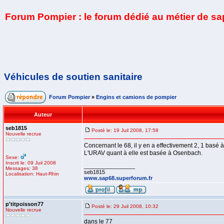
Forum Pompier : le forum dédié au métier de s
Véhicules de soutien sanitaire
Forum Pompier
»
Engins et camions de pompier
Auteur
seb1815
Posté le: 19 Juil 2008, 17:58
Nouvelle recrue
Concernant le 68, il y en a effectivement 2, 1 basé
L'URAV quant à elle est basée à Osenbach.
Sexe:
Inscrit le: 09 Juil 2008
_________________
Messages: 38
seb1815
Localisation: Haut-Rhin
www.sap68.superforum.fr
p'titpoisson77
Posté le: 29 Juil 2008, 10:32
Nouvelle recrue
dans le 77