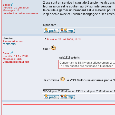
2 vss sont en service il s'agit de 2 ancien vsab tran
Sexe:
leur mission est le soutien au SP sur intervention
Inscrit le: 29 Juil 2008
la cellule a garder un brancard est le materiel pour
Messages: 13
Localisation: vaires sur marne
2 sp decale avec et 1 vlsm est engagee a ses cotés
_________________
a plus tard
charles
Posté le: 29 Juil 2008, 16:24
Passionné accro
Salut
Sexe:
Inscrit le: 14 Avr 2006
seb1815 a écrit:
Messages: 1133
Localisation: haut-rhin
Concernant le 68, il y en a effectivement 2,
L'URAV quant à elle est basée à Osenbach.
Je confirme
Le VSS Mulhouse est armé par le SSSM
_________________
SPV depuis 2006 dans un CPINI et depuis 2009 dans un 