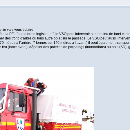
 je vais vous éclairé.
é a la PFL '' plateforme logistique '', le VSO peut intervenir sur des feu de foret co
des tronc d'arbre ou tous autre objet sur le passage. Le VSO peut aussi intervenir
 70 mètres à l’arrière. 7 tonnes sur 140 mètres à l’avant.) il peut également transpor
e-feu (lame avant), déposer des palettes de parpaings (inondations) ou bois (SD), g