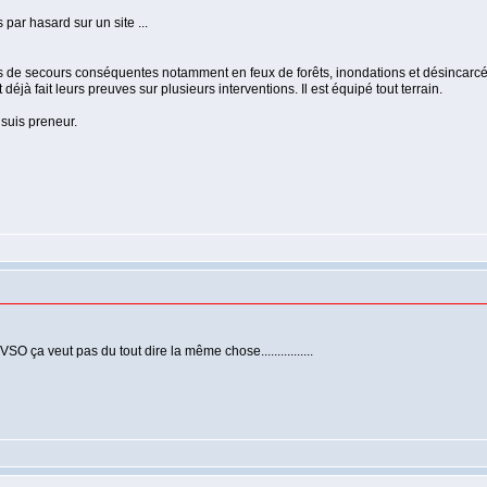
par hasard sur un site ...
ons de secours conséquentes notamment en feux de forêts, inondations et désincarc
éjà fait leurs preuves sur plusieurs interventions. Il est équipé tout terrain.
suis preneur.
O ça veut pas du tout dire la même chose................