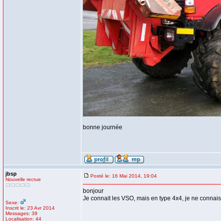
bonne journée
jbsp
Posté le: 16 Mai 2014, 19:04
Nouvelle recrue
bonjour
Je connait les VSO, mais en type 4x4, je ne connaiss
Sexe:
Inscrit le: 23 Avr 2014
Messages: 39
Localisation: 44