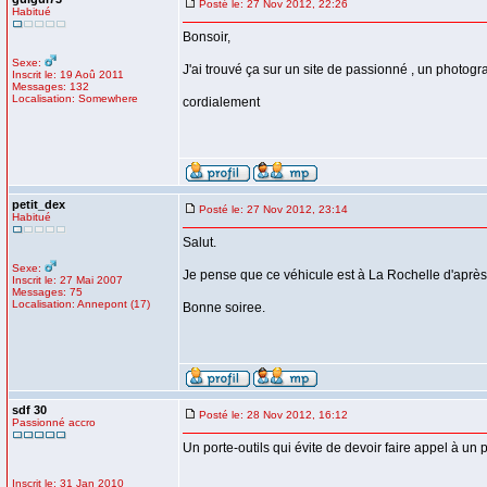
Posté le: 27 Nov 2012, 22:26
Habitué
Bonsoir,
Sexe:
J'ai trouvé ça sur un site de passionné , un photog
Inscrit le: 19 Aoû 2011
Messages: 132
Localisation: Somewhere
cordialement
petit_dex
Posté le: 27 Nov 2012, 23:14
Habitué
Salut.
Sexe:
Je pense que ce véhicule est à La Rochelle d'après 
Inscrit le: 27 Mai 2007
Messages: 75
Localisation: Annepont (17)
Bonne soiree.
sdf 30
Posté le: 28 Nov 2012, 16:12
Passionné accro
Un porte-outils qui évite de devoir faire appel à un p
Inscrit le: 31 Jan 2010