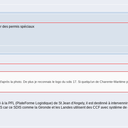
voir des permis spéciaux
après la photo. De plus je reconnais le logo du sdis 17. Si quelqu'un de Charente-Maritime pe
é à la PFL (PlateForme Logistique) de St Jean d'Angely, il est destinné à intervennir
S car ce SDIS comme la Gironde et les Landes utilisent des CCF avec système d