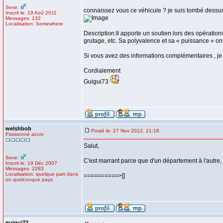
Sexe:
connaissez vous ce véhicule ? je suis tombé dessus 
Inscrit le: 19 Aoû 2011
Messages: 132
Localisation: Somewhere
Description:Il apporte un soutien lors des opérati
grutage, etc. Sa polyvalence et sa « puissance » ont d
Si vous avez des informations complémentaires , je 
Cordialement
Guigui73
welshbob
Posté le: 27 Nov 2012, 21:18
Passionné accro
Salut,
Sexe:
C'est marrant parce que d'un département à l'autre, VS
Inscrit le: 19 Déc 2007
Messages: 2283
Localisation: quelque part dans
==========>[]
un quelconque pays
guigui73