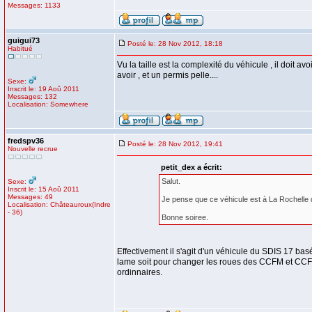
Messages: 1133
guigui73
Posté le: 28 Nov 2012, 18:18
Habitué
Vu la taille est la complexité du véhicule , il doit a
avoir , et un permis pelle....
Sexe:
Inscrit le: 19 Aoû 2011
Messages: 132
Localisation: Somewhere
fredspv36
Posté le: 28 Nov 2012, 19:41
Nouvelle recrue
petit_dex a écrit:
Salut.
Sexe:
Inscrit le: 15 Aoû 2011
Messages: 49
Je pense que ce véhicule est à La Rochelle d'
Localisation: Châteauroux(Indre
- 36)
Bonne soiree.
Effectivement il s'agit d'un véhicule du SDIS 17 bas
lame soit pour changer les roues des CCFM et CCF
ordinnaires.