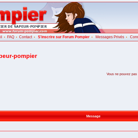
il
FAQ
Contact
S'inscrire sur Forum Pompier
Messages Privés
Con
•
•
•
•
•
apeur-pompier
Vous ne pouvez pas pa
Message