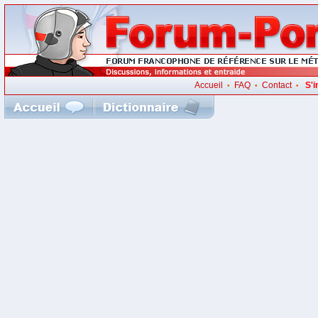
Accueil
FAQ
Contact
S'i
•
•
•