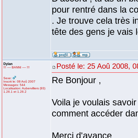
pour rentré dans la c
. Je trouve cela très 
tête des gens je vais 
Dylan
Posté le: 25 Aoû 2008, 0
!!! ---- BANNI ---- !!!
Re Bonjour ,
Sexe:
Inscrit le: 08 Aoû 2007
Messages: 544
Localisation: Aubervilliers (93)
1.26.1 et 1.26.2
Voila je voulais savoi
comment accéder dans 
Merci d'avance