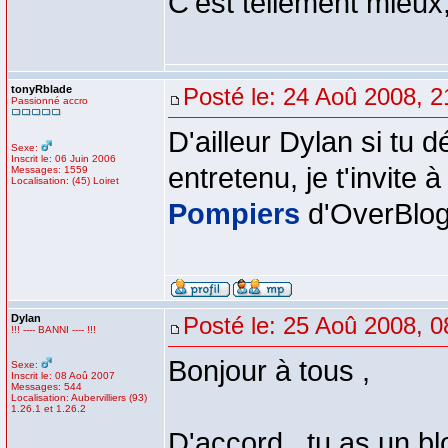
C'est tellement mieux
tonyRblade
Posté le: 24 Aoû 2008, 2
Passionné accro
D'ailleur Dylan si tu 
Sexe:
Inscrit le: 06 Juin 2006
entretenu, je t'invite 
Messages: 1559
Localisation: (45) Loiret
Pompiers
d'OverBlog
Dylan
Posté le: 25 Aoû 2008, 0
!!! ---- BANNI ---- !!!
Bonjour à tous ,
Sexe:
Inscrit le: 08 Aoû 2007
Messages: 544
Localisation: Aubervilliers (93)
1.26.1 et 1.26.2
D'accord , tu as un bl