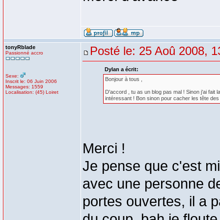
tonyRblade
Posté le: 25 Aoû 2008, 1
Passionné accro
Dylan a écrit:
Sexe:
Bonjour à tous ,
Inscrit le: 06 Juin 2006
Messages: 1559
D'accord , tu as un blog pas mal ! Sinon j'ai fai
Localisation: (45) Loiret
intéressant ! Bon sinon pour cacher les tête des 
Merci !
Je pense que c'est mie
avec une personne de
portes ouvertes, il a 
du coup, bah je floute