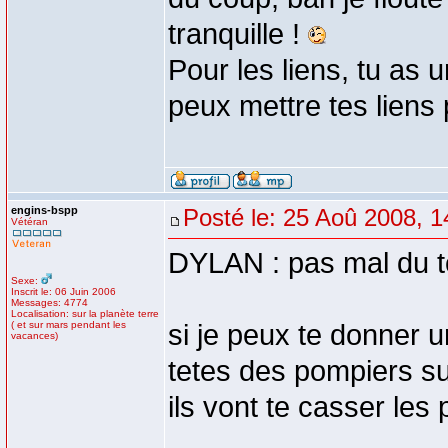
tranquille !
Pour les liens, tu as u
peux mettre tes liens
engins-bspp
Posté le: 25 Aoû 2008, 1
Vétéran
DYLAN : pas mal du t
Sexe:
Inscrit le: 06 Juin 2006
Messages: 4774
Localisation: sur la planète terre
( et sur mars pendant les
si je peux te donner u
vacances)
tetes des pompiers sur
ils vont te casser les 