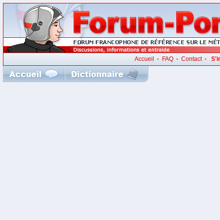
Accueil
FAQ
Contact
S'i
•
•
•