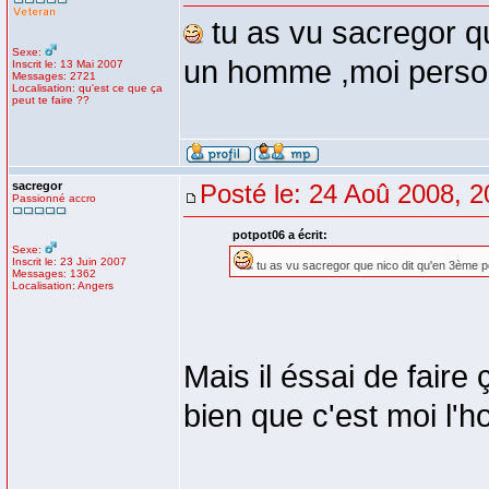
tu as vu sacregor qu
Sexe:
un homme ,moi perso 
Inscrit le: 13 Mai 2007
Messages: 2721
Localisation: qu'est ce que ça
peut te faire ??
sacregor
Posté le: 24 Aoû 2008, 2
Passionné accro
potpot06 a écrit:
Sexe:
Inscrit le: 23 Juin 2007
tu as vu sacregor que nico dit qu'en 3ème p
Messages: 1362
Localisation: Angers
Mais il éssai de faire 
bien que c'est moi l'