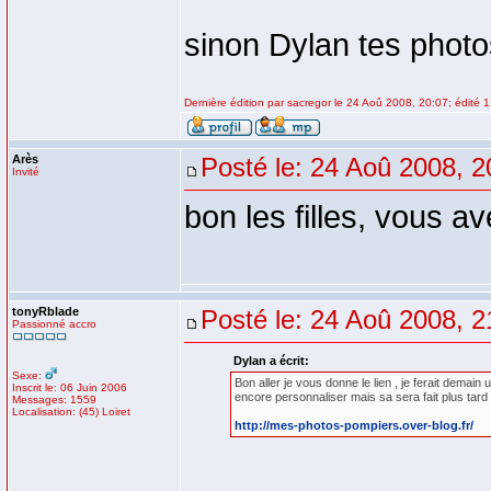
sinon Dylan tes photos
Dernière édition par sacregor le 24 Aoû 2008, 20:07; édité 1 
Arès
Posté le: 24 Aoû 2008, 2
Invité
bon les filles, vous av
tonyRblade
Posté le: 24 Aoû 2008, 2
Passionné accro
Dylan a écrit:
Sexe:
Bon aller je vous donne le lien , je ferait demain 
Inscrit le: 06 Juin 2006
encore personnaliser mais sa sera fait plus tard 
Messages: 1559
Localisation: (45) Loiret
http://mes-photos-pompiers.over-blog.fr/