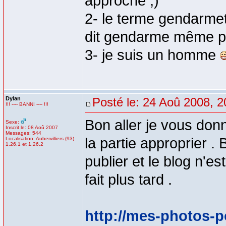
approche ;)
2- le terme gendarmet
dit gendarme même 
3- je suis un homme
Dylan
Posté le: 24 Aoû 2008, 2
!!! ---- BANNI ---- !!!
Bon aller je vous donne
Sexe:
Inscrit le: 08 Aoû 2007
Messages: 544
la partie approprier .
Localisation: Aubervilliers (93)
1.26.1 et 1.26.2
publier et le blog n'e
fait plus tard .
http://mes-photos-p