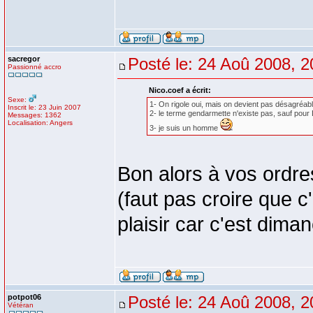
sacregor
Posté le: 24 Aoû 2008, 2
Passionné accro
Nico.coef a écrit:
Sexe:
1- On rigole oui, mais on devient pas désagréable
Inscrit le: 23 Juin 2007
2- le terme gendarmette n'existe pas, sauf po
Messages: 1362
Localisation: Angers
3- je suis un homme
Bon alors à vos ordr
(faut pas croire que c'e
plaisir car c'est dim
potpot06
Posté le: 24 Aoû 2008, 2
Vétéran