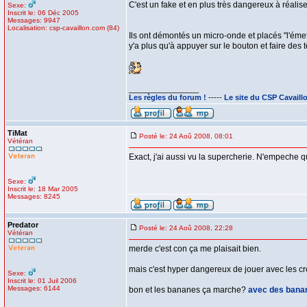
C'est un fake et en plus très dangereux à réaliser
Sexe:
Inscrit le: 06 Déc 2005
Messages: 9947
Localisation: csp-cavaillon.com (84)
Ils ont démontés un micro-onde et placés "l'émet
y'a plus qu'à appuyer sur le bouton et faire des tê
_________________
Les règles du forum !
-----
Le site du CSP Cavaill
TiMat
Posté le: 24 Aoû 2008, 08:01
Vétéran
Exact, j'ai aussi vu la supercherie. N'empeche qu
Sexe:
Inscrit le: 18 Mar 2005
Messages: 8245
Predator
Posté le: 24 Aoû 2008, 22:28
Vétéran
merde c'est con ça me plaisait bien.
mais c'est hyper dangereux de jouer avec les c
Sexe:
Inscrit le: 01 Juil 2006
Messages: 6144
bon et les bananes ça marche?
avec des bana