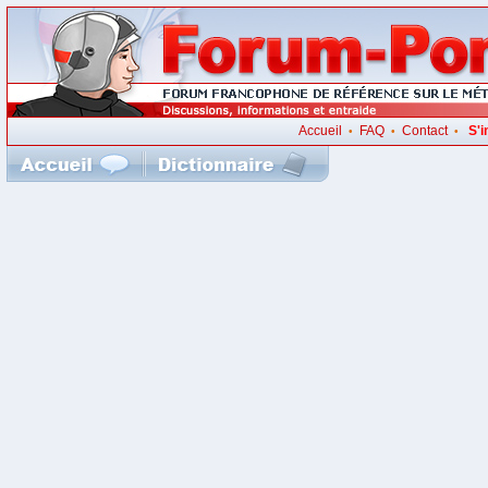
Accueil
FAQ
Contact
S'i
•
•
•