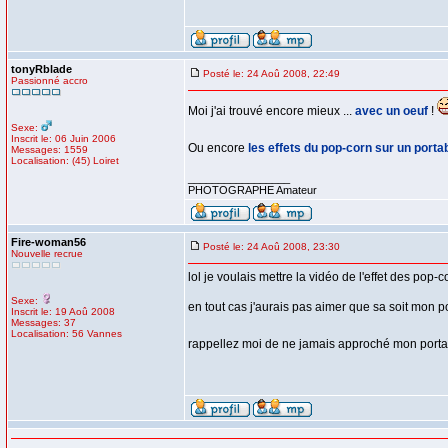
tonyRblade
Posté le: 24 Aoû 2008, 22:49
Passionné accro
Moi j'ai trouvé encore mieux ...
avec un oeuf
!
Sexe:
Inscrit le: 06 Juin 2006
Ou encore
les effets du pop-corn sur un porta
Messages: 1559
Localisation: (45) Loiret
_________________
PHOTOGRAPHE Amateur
Fire-woman56
Posté le: 24 Aoû 2008, 23:30
Nouvelle recrue
lol je voulais mettre la vidéo de l'effet des pop-
Sexe:
en tout cas j'aurais pas aimer que sa soit mon p
Inscrit le: 19 Aoû 2008
Messages: 37
Localisation: 56 Vannes
rappellez moi de ne jamais approché mon port