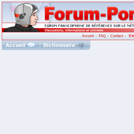
Accueil
FAQ
Contact
S'i
•
•
•