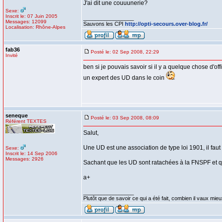
J'ai dit une couuunerie?
Sexe:
Inscrit le: 07 Juin 2005
_________________
Messages: 12099
Sauvons les CPI
http://opti-secours.over-blog.fr/
Localisation: Rhône-Alpes
fab36
Posté le: 02 Sep 2008, 22:29
Invité
ben si je pouvais savoir si il y a quelque chose d'off
un expert des UD dans le coin
seneque
Posté le: 03 Sep 2008, 08:09
Référent TEXTES
Salut,
Une UD est une association de type loi 1901, il faut
Sexe:
Inscrit le: 14 Sep 2006
Messages: 2926
Sachant que les UD sont ratachées à la FNSPF et qu
a+
_________________
Plutôt que de savoir ce qui a été fait, combien il vaux mieux