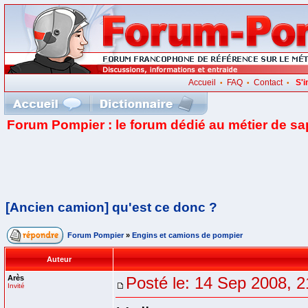
Accueil
FAQ
Contact
S'i
•
•
•
Forum Pompier : le forum dédié au métier de s
[Ancien camion] qu'est ce donc ?
Forum Pompier
»
Engins et camions de pompier
Auteur
Arès
Posté le: 14 Sep 2008, 2
Invité