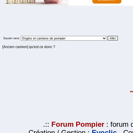
Sauter vers:
[Ancien camion] qu'est ce donc ?
.::
Forum Pompier
: forum d
Création / Gestion :
Evoclic
- Cop