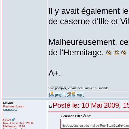
Il y avait également
de caserne d'Ille et V
Malheureusement, certa
de l'Hermitage.
A+.
_________________
Etre pompier, le plus beau métier au monde.
Max68
Posté le: 10 Mai 2009, 1
Passionné accro
Ecussons18 a écrit:
Sexe:
Inscrit le: 20 Aoû 2008
Nous avons eu pas mal de Réo
Stubécaire
dans
Messages: 1128