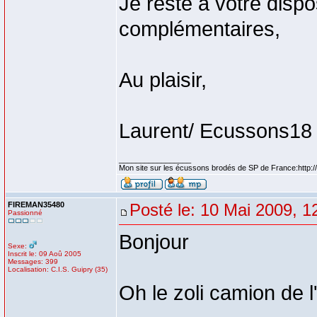
Je reste à votre disp
complémentaires,
Au plaisir,
Laurent/ Ecussons18
_________________
Mon site sur les écussons brodés de SP de France:http:/
FIREMAN35480
Posté le: 10 Mai 2009, 1
Passionné
Bonjour
Sexe:
Inscrit le: 09 Aoû 2005
Messages: 399
Localisation: C.I.S. Guipry (35)
Oh le zoli camion de 