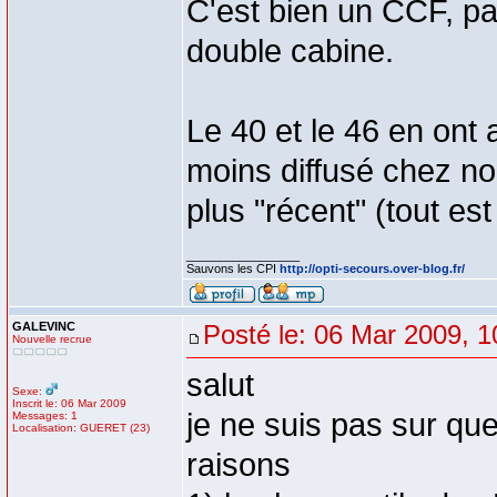
C'est bien un CCF, par
double cabine.
Le 40 et le 46 en ont 
moins diffusé chez no
plus "récent" (tout est
_________________
Sauvons les CPI
http://opti-secours.over-blog.fr/
GALEVINC
Posté le: 06 Mar 2009, 1
Nouvelle recrue
salut
Sexe:
Inscrit le: 06 Mar 2009
je ne suis pas sur qu
Messages: 1
Localisation: GUERET (23)
raisons