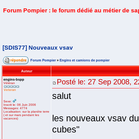
Forum Pompier : le forum dédié au métier de s
[SDIS77] Nouveaux vsav
Forum Pompier
»
Engins et camions de pompier
Auteur
engins-bspp
Posté le: 27 Sep 2008, 2
Vétéran
salut
Sexe:
Inscrit le: 06 Juin 2006
Messages: 4774
Localisation: sur la planète terre
( et sur mars pendant les
les nouveaux vsav du
vacances)
cubes"