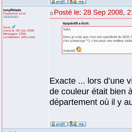
tonyRblade
Posté le: 28 Sep 2008, 2
Passionné accro
lejspdu69 a écrit:
Sexe:
Salut,
Inscrit le: 06 Juin 2006
Messages: 1559
Donc je crois que c'est une spécificité du SDIS 7
Localisation: (45) Loiret
y'en a beacoup ^^), c'est pour une meilleur visibil
A bientôt
Exacte ... lors d'une 
de couleur était bien à
département où il y aur