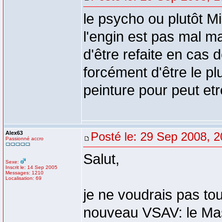
le psycho ou plutôt Mi
l'engin est pas mal ma
d'être refaite en cas 
forcément d'être le p
peinture pour peut e
Alex63
Posté le: 29 Sep 2008, 2
Passionné accro
Salut,
Sexe:
Inscrit le: 14 Sep 2005
Messages: 1210
Localisation: 69
je ne voudrais pas to
nouveau VSAV: le Mast