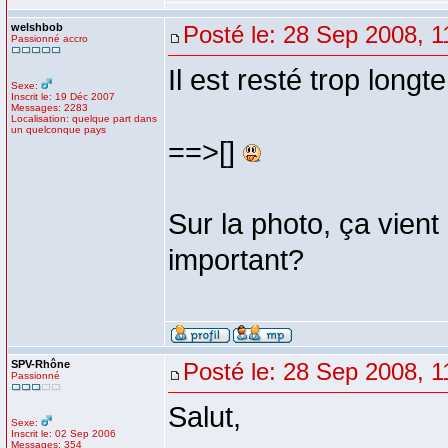
welshbob
Posté le: 28 Sep 2008, 1
Passionné accro
Il est resté trop long
Sexe:
Inscrit le: 19 Déc 2007
Messages: 2283
Localisation: quelque part dans
un quelconque pays
==>[]
Sur la photo, ça vient
important?
SPV-Rhône
Posté le: 28 Sep 2008, 1
Passionné
Salut,
Sexe:
Inscrit le: 02 Sep 2006
Messages: 354