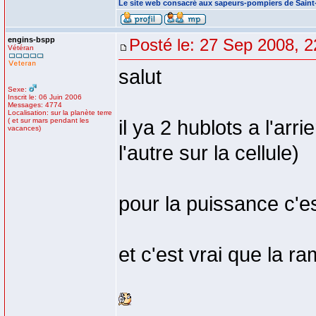
Le site web consacré aux sapeurs-pompiers de Sain
engins-bspp
Posté le: 27 Sep 2008, 2
Vétéran
salut
Sexe:
Inscrit le: 06 Juin 2006
Messages: 4774
Localisation: sur la planète terre
( et sur mars pendant les
il ya 2 hublots a l'arri
vacances)
l'autre sur la cellule)
pour la puissance c'e
et c'est vrai que la r