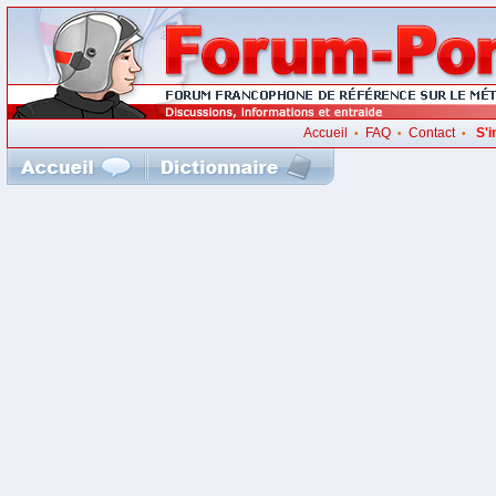
Accueil
FAQ
Contact
S'i
•
•
•