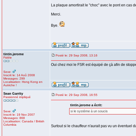
La plaque amortirait le "choc" avec le pont en cas
Merci.
Bye.
tintin.jerome
Posté le: 29 Sep 2008, 13:16
Fidèle
Oui chez moi le FSR est équipé de çà afin de stopp
Sexe:
Inscrit le: 14 Aoû 2008
Messages: 299
Localisation: Hong Kong en
Autriche !
Sean Garrity
Posté le: 29 Sep 2008, 16:55
Passionné impliqué
tintin.jerome a écrit:
si le système à un soucis
Sexe:
Inscrit le: 19 Nov 2007
Messages: 868
Localisation: Canada / British
Columbia
Surtout si le chauffeur n'aurait pas vu un éventuel 
_________________