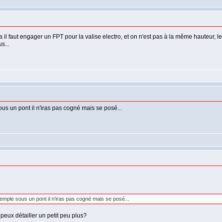
a il faut engager un FPT pour la valise electro, et on n'est pas à la même hauteur, l
s...
us un pont il n'iras pas cogné mais se posé...
emple sous un pont il n'iras pas cogné mais se posé...
 peux détailler un petit peu plus?