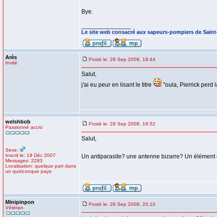
Bye.
_________________
Le site web consacré aux sapeurs-pompiers de Sain
Arès
Posté le: 28 Sep 2008, 19:44
Invité
Salut,
j'ai eu peur en lisant le titre
"oula, Pierrick perd l
welshbob
Posté le: 28 Sep 2008, 19:52
Passionné accro
Salut,
Sexe:
Inscrit le: 19 Déc 2007
Un antiparasite? une antenne bizarre? Un élément d
Messages: 2283
Localisation: quelque part dans
un quelconque pays
Minipinpon
Posté le: 28 Sep 2008, 20:10
Vétéran