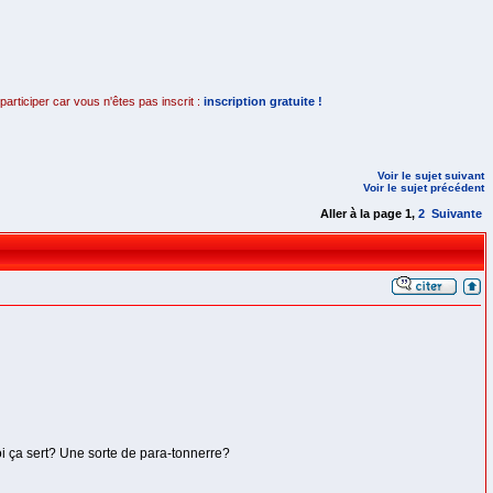
rticiper car vous n'êtes pas inscrit :
inscription gratuite !
Voir le sujet suivant
Voir le sujet précédent
Aller à la page
1
,
2
Suivante
oi ça sert? Une sorte de para-tonnerre?