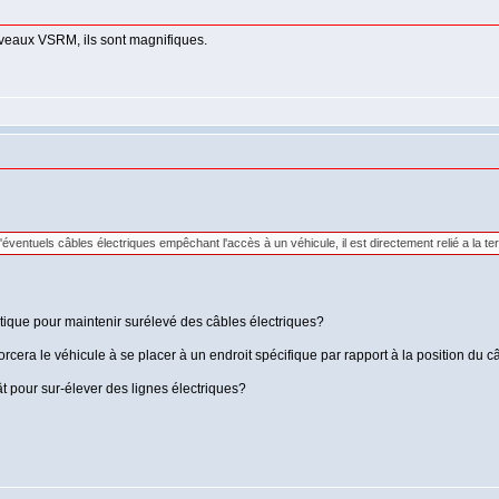
veaux VSRM, ils sont magnifiques.
éventuels câbles électriques empêchant l'accès à un véhicule, il est directement relié a la terre
pratique pour maintenir surélevé des câbles électriques?
rcera le véhicule à se placer à un endroit spécifique par rapport à la position du câbl
mât pour sur-élever des lignes électriques?