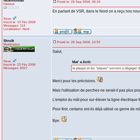
teckhnoman
Posté le: 29 Sep 2008, 09:18
Habitué
En parlant de VSR, dans le Nord on a reçu nos nou
Sexe:
Inscrit le: 15 Fév 2008
Messages: 114
Localisation: Nord
Shrulk
Posté le: 29 Sep 2008, 10:55
Modérateur
Salut,
Sexe:
Mat' a écrit:
Inscrit le: 25 Fév 2006
Messages: 8327
la plaque et les "piques" servent a dégager d'
Merci pour les précisions.
Mais l'utilisation de perches ne serait-il pas plus 
L'emploi du mât pour sur-élever la ligne électrique fo
Pour finir, certains ont-ils déjà utilisé ce genre de 
Bye.