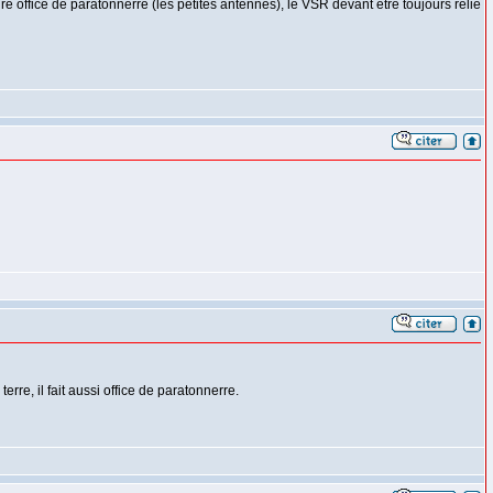
ire office de paratonnerre (les petites antennes), le VSR devant être toujours relié
rre, il fait aussi office de paratonnerre.