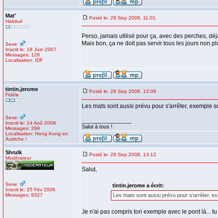
Mat'
Posté le: 29 Sep 2008, 11:01
Habitué
Perso, jamais utilisé pour ça, avec des perches, déj
Mais bon, ça ne doit pas servir tous les jours non plu
Sexe:
Inscrit le: 18 Juin 2007
Messages: 126
Localisation: IDF
tintin.jerome
Posté le: 29 Sep 2008, 13:09
Fidèle
Les mats sont aussi prévu pour s'arrêter, exemple so
Sexe:
_________________
Inscrit le: 14 Aoû 2008
Salut à tous !
Messages: 299
Localisation: Hong Kong en
Autriche !
Shrulk
Posté le: 29 Sep 2008, 13:12
Modérateur
Salut,
Sexe:
tintin.jerome a écrit:
Inscrit le: 25 Fév 2006
Messages: 8327
Les mats sont aussi prévu pour s'arrêter, ex
Je n'ai pas compris ton exemple avec le pont là... tu