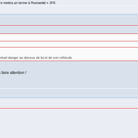
re mettra un terme à l'humanité.» JFK
entuel danger au dessus de lui et de son véhicule.
faire attention !