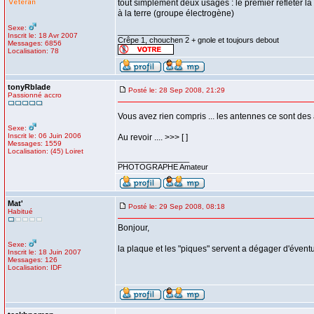
tout simplement deux usages : le premier refléter la 
à la terre (groupe électrogène)
Sexe:
_________________
Inscrit le: 18 Avr 2007
Crêpe 1, chouchen 2 + gnole et toujours debout
Messages: 6856
Localisation: 78
tonyRblade
Posté le: 28 Sep 2008, 21:29
Passionné accro
Vous avez rien compris ... les antennes ce sont des
Sexe:
Inscrit le: 06 Juin 2006
Au revoir .... >>> [ ]
Messages: 1559
Localisation: (45) Loiret
_________________
PHOTOGRAPHE Amateur
Mat'
Posté le: 29 Sep 2008, 08:18
Habitué
Bonjour,
Sexe:
la plaque et les "piques" servent a dégager d'éventue
Inscrit le: 18 Juin 2007
Messages: 126
Localisation: IDF