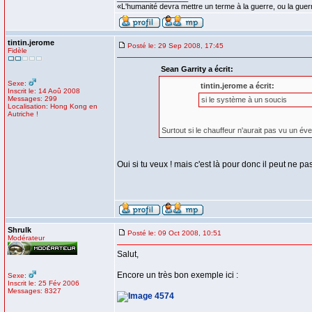
«L'humanité devra mettre un terme à la guerre, ou la guer
tintin.jerome
Posté le: 29 Sep 2008, 17:45
Fidèle
Sean Garrity a écrit:
Sexe:
tintin.jerome a écrit:
Inscrit le: 14 Aoû 2008
Messages: 299
si le système à un soucis
Localisation: Hong Kong en
Autriche !
Surtout si le chauffeur n'aurait pas vu un év
Oui si tu veux ! mais c'est là pour donc il peut ne pas 
Shrulk
Posté le: 09 Oct 2008, 10:51
Modérateur
Salut,
Encore un très bon exemple ici :
Sexe:
Inscrit le: 25 Fév 2006
Messages: 8327