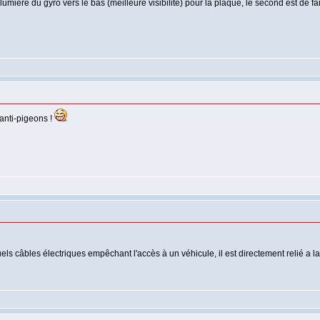
lumière du gyro vers le bas (meilleure visibilité) pour la plaque, le second est de fa
 anti-pigeons !
ls câbles électriques empêchant l'accès à un véhicule, il est directement relié a la te