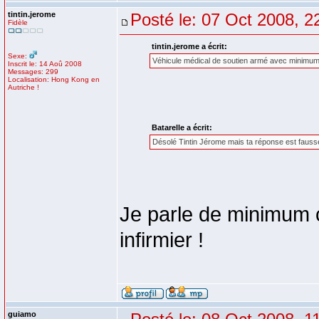
tintin.jerome
Posté le: 07 Oct 2008, 2
Fidèle
tintin.jerome a écrit:
Sexe:
Véhicule médical de soutien armé avec minimum u
Inscrit le: 14 Aoû 2008
Messages: 299
Localisation: Hong Kong en
Autriche !
Batarelle a écrit:
Désolé Tintin Jérome mais ta réponse est fauss
Je parle de minimum
infirmier !
guiamo