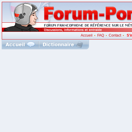
Accueil
FAQ
Contact
S'i
•
•
•