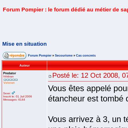
Forum Pompier : le forum dédié au métier de s
Mise en situation
Forum Pompier
»
Secourisme
»
Cas concrets
Auteur
Predator
Posté le: 12 Oct 2008, 0
Vétéran
Vous êtes appelé pour
Sexe:
étancheur est tombé 
Inscrit le: 01 Juil 2006
Messages: 6144
Vous arrivez à 3, un 