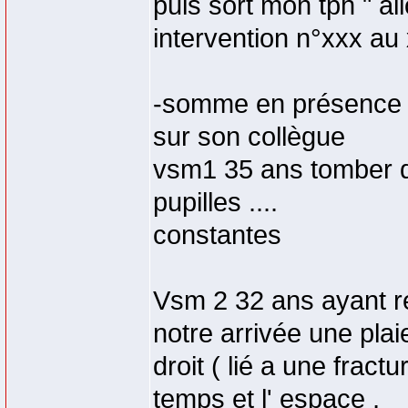
puis sort mon tph " all
intervention n°xxx au
-somme en présence de
sur son collègue
vsm1 35 ans tomber de
pupilles ....
constantes
Vsm 2 32 ans ayant re
notre arrivée une pl
droit ( lié a une fract
temps et l' espace ,