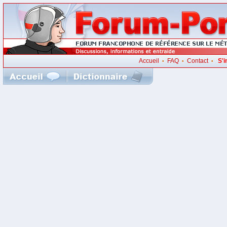
Accueil
FAQ
Contact
S'i
•
•
•