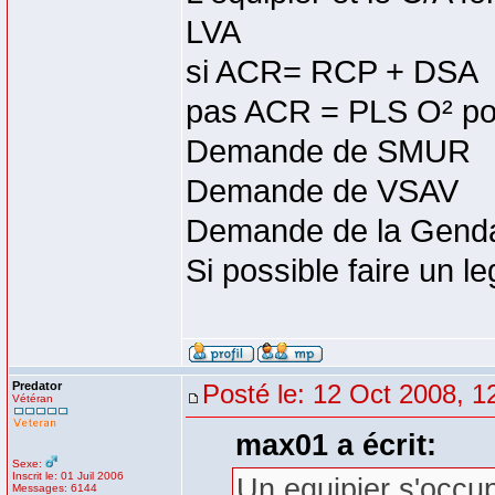
LVA
si ACR= RCP + DSA
pas ACR = PLS O² pour
Demande de SMUR
Demande de VSAV
Demande de la Gendar
Si possible faire un l
Predator
Posté le: 12 Oct 2008, 1
Vétéran
max01 a écrit:
Sexe:
Inscrit le: 01 Juil 2006
Un equipier s'occu
Messages: 6144