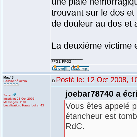
une plaie hémorragiqu
trouvant sur le dos et 
de douleur au dos et 
La deuxième victime e
_________________
PFG1, PFG2
Max43
Posté le: 12 Oct 2008, 1
Passionné accro
joebar78740 a écri
Sexe:
Inscrit le: 23 Oct 2005
Messages: 1181
Vous êtes appelé p
Localisation: Haute Loire, 43
étancheur est tomb
RdC.