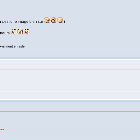
n c'est une image bien sûr
)
onneurs
 viennent en aide
ois