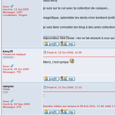
salut keny
Sexe:
je suis sur le cul avec ta collection de casques...
Inscrit le: 13 Juil 2005
Messages: 1287
Localisation: Vosges
magnifique, splendide les dents m'en tombent (enfi
je vais faire connaitre ton blog à des amis collecti
_________________
Adjuventibus Nihil Obstat : rien ne fait obstacle à ceux qui
Keny70
Posté le: 18 Oct 2008, 14:39
Passionné impliqué
Merci, c'est sympa
Sexe:
Inscrit le: 05 Oct 2005
Messages: 755
ramyres
Posté le: 21 Oct 2008, 17:10
Fidèle
::
Sexe:
Inscrit le: 02 Sep 2006
Dernière édition par ramyres le 08 Aoû 2011, 17:49; édité 1 f
Messages: 278