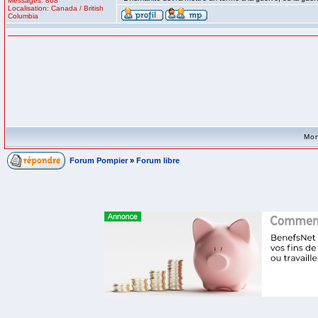
Messages: 868
Localisation: Canada / British
Columbia
Mon
Forum Pompier
»
Forum libre