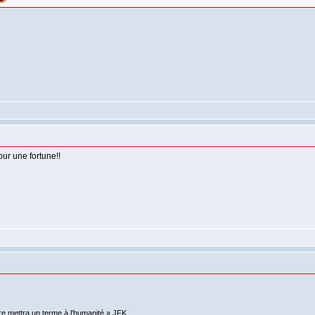
our une fortune!!
re mettra un terme à l'humanité.» JFK