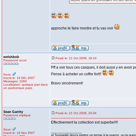
depuis quand les grenouilles ont des dents
approche te faire mordre et tu vas voir
welshbob
Posté le: 21 Oct 2008, 18:10
Passionné accro
Pff a voir tous ces casques, il doit aussi y en avoir p
Pense à acheter un coffre fort!!
Sexe:
Inscrit le: 19 Déc 2007
Messages: 2283
Bravo sincèrement!
Localisation: quelque part dans
un quelconque pays
Sean Garrity
Posté le: 21 Oct 2008, 20:04
Passionné impliqué
Effectivement ta collection est superbe!!!!
Sexe:
_________________
Inscrit le: 19 Nov 2007
«L'humanité devra mettre un terme à la guerre, ou la guer