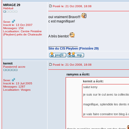
MIRAGE 29
Posté le: 21 Oct 2008, 18:08
Habitué
oui vraiment Bravo!!!
c est magnifique!
Sexe:
Inscrit le: 13 Oct 2007
Messages: 154
Localisation: Centre Finistère
(Pleyben) près de Chateaulin
A très bientot
_________________
Site du CIS Pleyben (Finistère 29)
kermit
Posté le: 21 Oct 2008, 18:08
Passionné accro
ramyres a écrit:
Sexe:
kermit a écrit:
Inscrit le: 13 Juil 2005
Messages: 1287
salut keny
Localisation: Vosges
je suis sur le cul avec ta collect
magnifique, splendide les dents 
je vais faire connaitre ton blog 