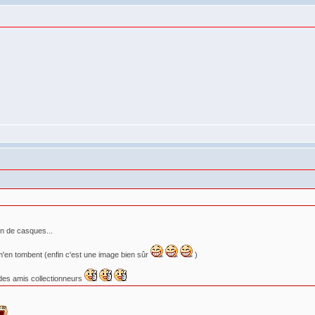
ion de casques...
m'en tombent (enfin c'est une image bien sûr
)
à des amis collectionneurs