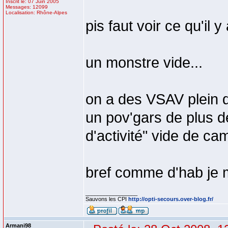
Inscrit le: 07 Juin 2005
Messages: 12099
Localisation: Rhône-Alpes
pis faut voir ce qu'il 
un monstre vide...
on a des VSAV plein 
un pov'gars de plus d
d'activité" vide de cam
bref comme d'hab je 
_________________
Sauvons les CPI
http://opti-secours.over-blog.fr/
Armani98