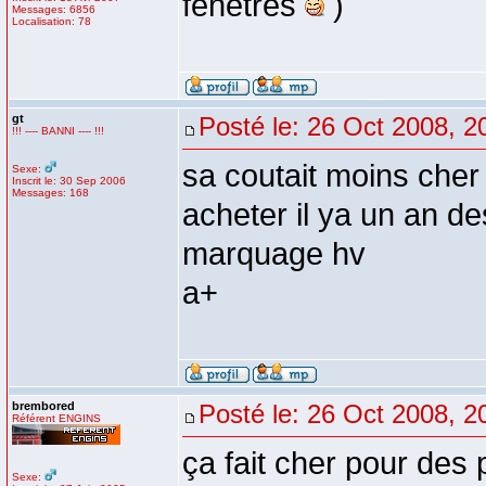
fenêtres
)
Messages: 6856
Localisation: 78
gt
Posté le: 26 Oct 2008, 2
!!! ---- BANNI ---- !!!
sa coutait moins che
Sexe:
Inscrit le: 30 Sep 2006
Messages: 168
acheter il ya un an d
marquage hv
a+
brembored
Posté le: 26 Oct 2008, 2
Référent ENGINS
ça fait cher pour des 
Sexe: