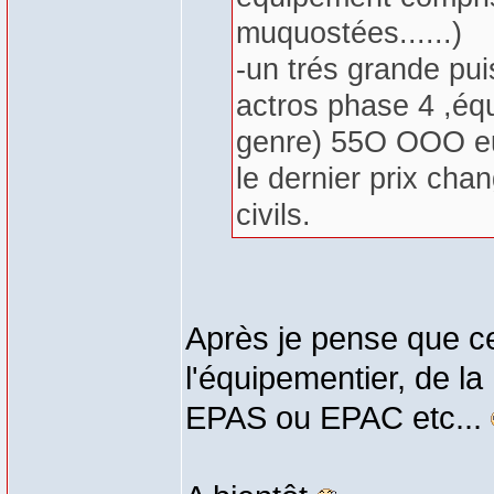
muquostées......)
-un trés grande pu
actros phase 4 ,équ
genre) 55O OOO e
le dernier prix cha
civils.
Après je pense que c
l'équipementier, de la
EPAS ou EPAC etc...