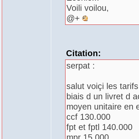
Voili voilou,
@+
Citation:
serpat :
salut voiçi les tari
biais d un livret d
moyen unitaire en 
ccf 130.000
fpt et fptl 140.000
mpr 15.000