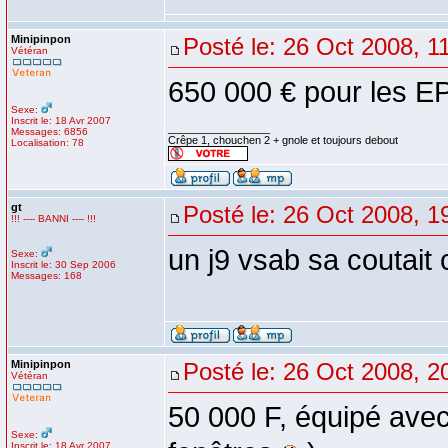
Minipinpon
Posté le: 26 Oct 2008, 1
Vétéran
650 000 € pour les 
Sexe:
Inscrit le: 18 Avr 2007
_________________
Messages: 6856
Crêpe 1, chouchen 2 + gnole et toujours debout
Localisation: 78
gt
Posté le: 26 Oct 2008, 1
!!! ---- BANNI ---- !!!
un j9 vsab sa coutai
Sexe:
Inscrit le: 30 Sep 2006
Messages: 168
Minipinpon
Posté le: 26 Oct 2008, 2
Vétéran
50 000 F, équipé avec l
Sexe:
Inscrit le: 18 Avr 2007