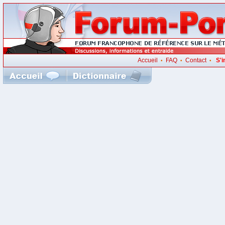
Accueil
FAQ
Contact
S'i
•
•
•