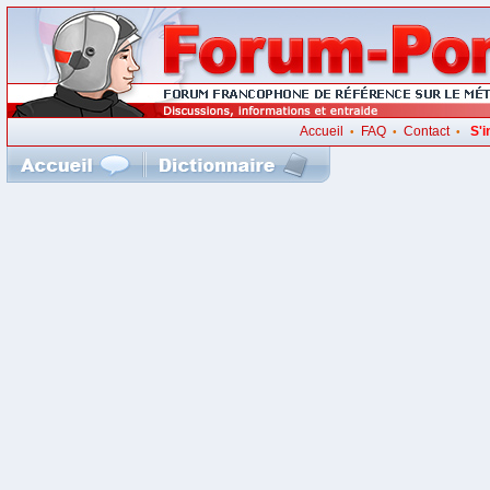
Accueil
FAQ
Contact
S'i
•
•
•