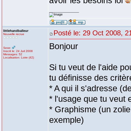
avoir les besoins lol
_________________
littlehandballeur
Posté le: 29 Oct 2008, 2
Nouvelle recrue
Bonjour
Sexe:
Inscrit le: 24 Juil 2008
Messages: 52
Localisation: Loire (42)
Si tu veut de l'aide po
tu définisse des critèr
* A qui il s'adresse (
* l'usage que tu veut 
* Graphisme (un zolie
exemple)