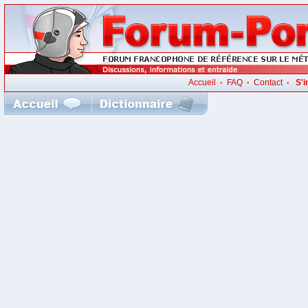
Accueil
FAQ
Contact
S'i
•
•
•