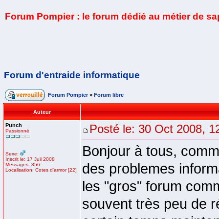
Forum Pompier : le forum dédié au métier de s
Forum d'entraide informatique
Forum Pompier
»
Forum libre
Auteur
Punch
Posté le: 30 Oct 2008, 1
Passionné
Bonjour à tous, com
Sexe:
Inscrit le: 17 Juil 2008
des problemes informat
Messages: 356
Localisation: Cotes d'armor [22]
les "gros" forum com
souvent très peu de ré