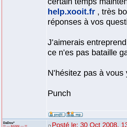
certain temps mainte
help.xooit.fr
, très b
réponses à vos questi
J'aimerais entreprend
ce n'es pas bataille 
N'hésitez pas à vous
Punch
DaDou*
Posté le: 30 Oct 2008, 1
!!! ---- BANNI ---- !!!