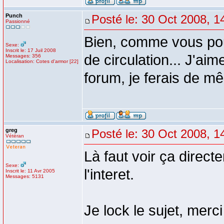
Punch
Posté le: 30 Oct 2008, 1
Passionné
Bien, comme vous pou
Sexe:
Inscrit le: 17 Juil 2008
de circulation... J'aim
Messages: 356
Localisation: Cotes d'armor [22]
forum, je ferais de m
greg
Posté le: 30 Oct 2008, 1
Vétéran
Là faut voir ça direct
Sexe:
l'interet.
Inscrit le: 11 Avr 2005
Messages: 5131
Je lock le sujet, merc