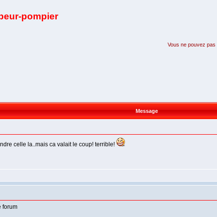
apeur-pompier
Vous ne pouvez pas pa
Message
endre celle la..mais ca valait le coup! terrible!
e forum