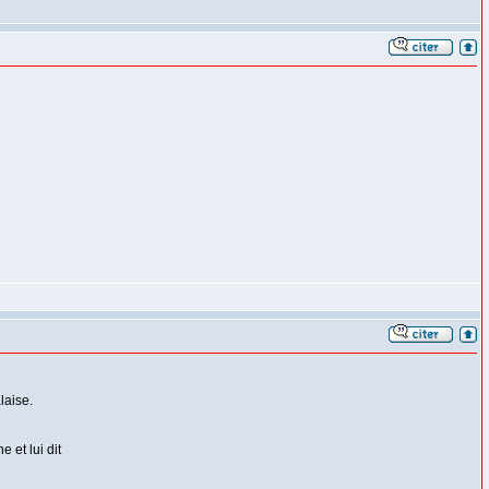
laise.
 et lui dit