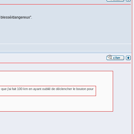
l blessé/dangereux".
que j'ai fait 100 km en ayant oublié de déclencher le bouton pour