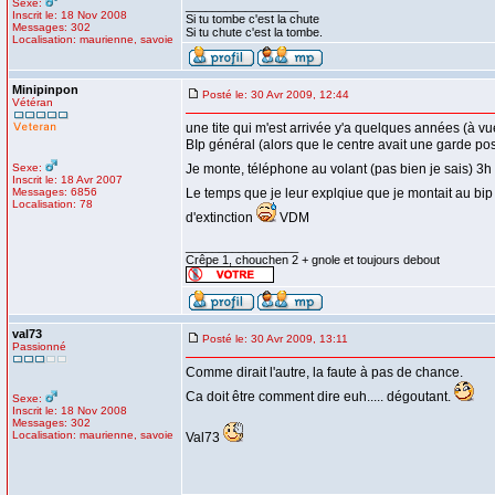
Sexe:
_________________
Inscrit le: 18 Nov 2008
Si tu tombe c'est la chute
Messages: 302
Si tu chute c'est la tombe.
Localisation: maurienne, savoie
Minipinpon
Posté le: 30 Avr 2009, 12:44
Vétéran
une tite qui m'est arrivée y'a quelques années (à vu
BIp général (alors que le centre avait une garde pos
Sexe:
Je monte, téléphone au volant (pas bien je sais) 3h du
Inscrit le: 18 Avr 2007
Messages: 6856
Le temps que je leur explqiue que je montait au bip e
Localisation: 78
d'extinction
VDM
_________________
Crêpe 1, chouchen 2 + gnole et toujours debout
val73
Posté le: 30 Avr 2009, 13:11
Passionné
Comme dirait l'autre, la faute à pas de chance.
Ca doit être comment dire euh..... dégoutant.
Sexe:
Inscrit le: 18 Nov 2008
Messages: 302
Localisation: maurienne, savoie
Val73