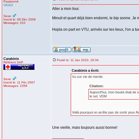
Passionné
Aller a mon tour.
Sexe:
Minuit et quart déjà bien endormi, le bip sonne. Je
Inscrit le: 08 Déc 2009
Messages: 310
Hopla on part en VTU, arrivés sur les lieux, l'on a t
Carabinix
Posté le: 11 Jan 2010, 19:34
Référent SAP
Carabinix a écrit:
Vu sur vie de merde:
Sexe:
Inscrit le: 11 Fév 2007
Messages: 2358
Citation:
Aujourd'hui, mon boulot était de
le sel. VDM
Voilà pourquoi on arrête pas de sortir pour 
Une vieille, mais toujours aussi bonne!
_________________