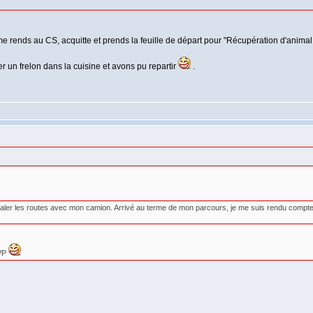
 me rends au CS, acquitte et prends la feuille de départ pour "Récupération d'anima
uer un frelon dans la cuisine et avons pu repartir
.
 saler les routes avec mon camion. Arrivé au terme de mon parcours, je me suis rendu compte 
AVP