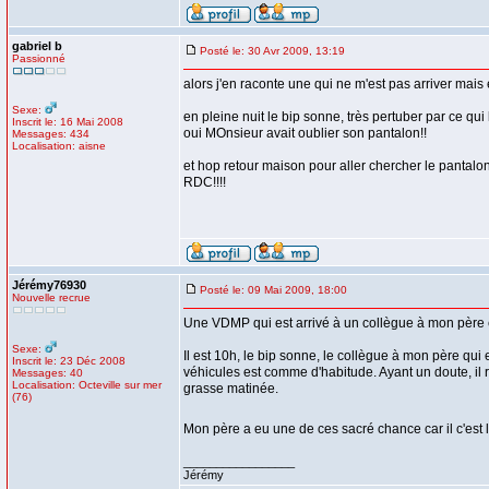
gabriel b
Posté le: 30 Avr 2009, 13:19
Passionné
alors j'en raconte une qui ne m'est pas arriver mais 
Sexe:
en pleine nuit le bip sonne, très pertuber par ce qui l
Inscrit le: 16 Mai 2008
oui MOnsieur avait oublier son pantalon!!
Messages: 434
Localisation: aisne
et hop retour maison pour aller chercher le pantalon
RDC!!!!
Jérémy76930
Posté le: 09 Mai 2009, 18:00
Nouvelle recrue
Une VDMP qui est arrivé à un collègue à mon père et 
Sexe:
Il est 10h, le bip sonne, le collègue à mon père qui e
Inscrit le: 23 Déc 2008
véhicules est comme d'habitude. Ayant un doute, il r
Messages: 40
Localisation: Octeville sur mer
grasse matinée.
(76)
Mon père a eu une de ces sacré chance car il c'est l
_________________
Jérémy