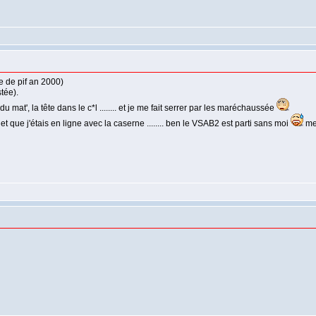
e de pif an 2000)
tée).
 mat', la tête dans le c*l ........ et je me fait serrer par les maréchaussée
t que j'étais en ligne avec la caserne ........ ben le VSAB2 est parti sans moi
me 