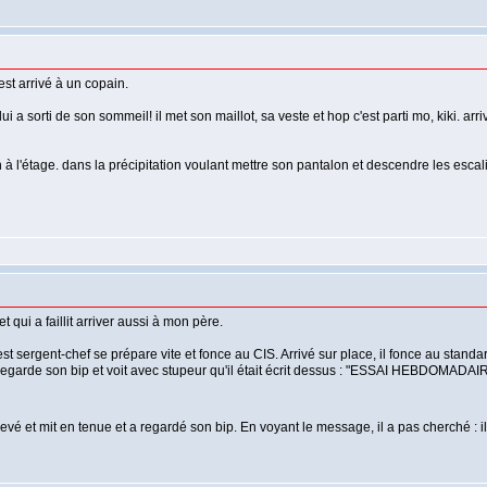
est arrivé à un copain.
ui a sorti de son sommeil! il met son maillot, sa veste et hop c'est parti mo, kiki. arr
 à l'étage. dans la précipitation voulant mettre son pantalon et descendre les escali
qui a faillit arriver aussi à mon père.
st sergent-chef se prépare vite et fonce au CIS. Arrivé sur place, il fonce au standard 
egarde son bip et voit avec stupeur qu'il était écrit dessus : "ESSAI HEBDOMADAIRE C
evé et mit en tenue et a regardé son bip. En voyant le message, il a pas cherché : il