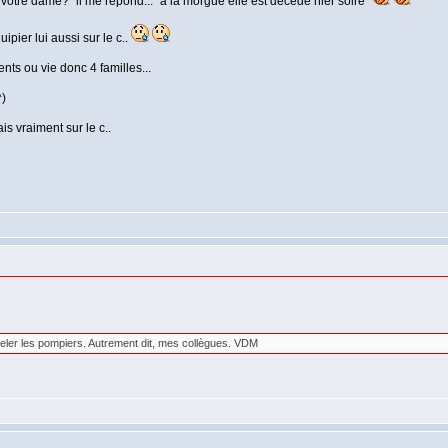
votre dame?" il me repond... "à la morgue elle est decede hier soire"
pier lui aussi sur le c..
nts ou vie donc 4 familles...
^)
is vraiment sur le c..
ppeler les pompiers. Autrement dit, mes collègues. VDM