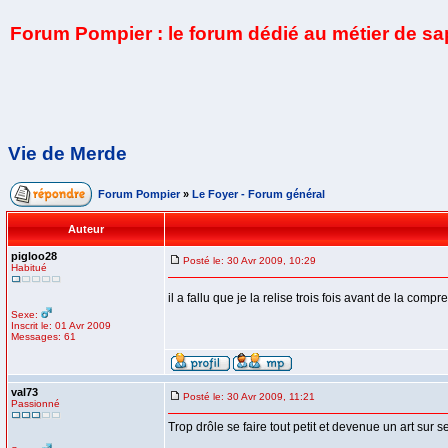
Forum Pompier : le forum dédié au métier de s
Vie de Merde
Forum Pompier
»
Le Foyer - Forum général
Auteur
pigloo28
Posté le: 30 Avr 2009, 10:29
Habitué
il a fallu que je la relise trois fois avant de la compr
Sexe:
Inscrit le: 01 Avr 2009
Messages: 61
val73
Posté le: 30 Avr 2009, 11:21
Passionné
Trop drôle se faire tout petit et devenue un art sur s