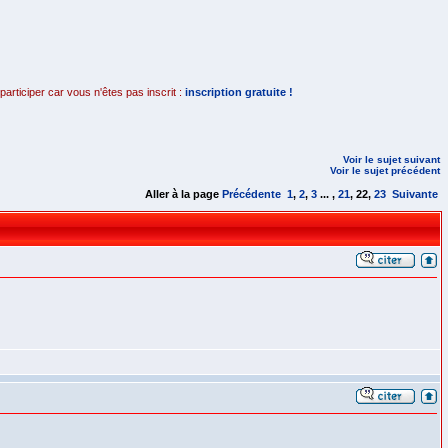
rticiper car vous n'êtes pas inscrit :
inscription gratuite !
Voir le sujet suivant
Voir le sujet précédent
Aller à la page
Précédente
1
,
2
,
3
... ,
21
,
22
,
23
Suivante