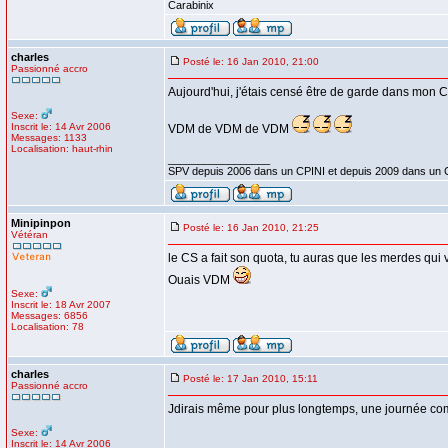
Carabinix
charles
Posté le: 16 Jan 2010, 21:00
Passionné accro
Aujourd'hui, j'étais censé être de garde dans mon C
Sexe:
Inscrit le: 14 Avr 2006
VDM de VDM de VDM
Messages: 1133
Localisation: haut-rhin
_________________
SPV depuis 2006 dans un CPINI et depuis 2009 dans un 
Minipinpon
Posté le: 16 Jan 2010, 21:25
Vétéran
le CS a fait son quota, tu auras que les merdes qui v
Ouais VDM
Sexe:
Inscrit le: 18 Avr 2007
Messages: 6856
Localisation: 78
charles
Posté le: 17 Jan 2010, 15:11
Passionné accro
Jdirais même pour plus longtemps, une journée co
Sexe:
Inscrit le: 14 Avr 2006