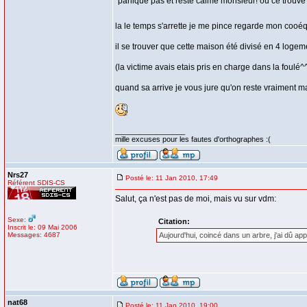
"paniqué pas et resté calme monsieur! ou ce trouve 
la le temps s'arrette je me pince regarde mon cooéqui
il se trouver que cette maison été divisé en 4 logeme
(la victime avais etais pris en charge dans la foulé^
quand sa arrive je vous jure qu'on reste vraiment ma
_________________
mille excuses pour les fautes d'orthographes :(
Nrs27
Posté le: 11 Jan 2010, 17:49
Référent SDIS-CS
Salut, ça n'est pas de moi, mais vu sur vdm:
Sexe:
Citation:
Inscrit le: 09 Mai 2006
Messages: 4687
Aujourd'hui, coincé dans un arbre, j'ai dû a
nat68
Posté le: 11 Jan 2010, 19:00