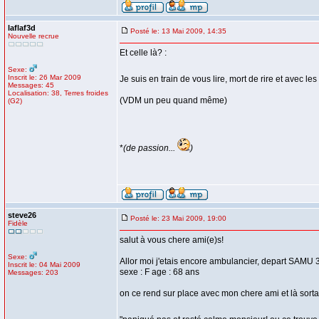
laflaf3d
Posté le: 13 Mai 2009, 14:35
Nouvelle recrue
Et celle là? :
Sexe:
Inscrit le: 26 Mar 2009
Je suis en train de vous lire, mort de rire et avec les
Messages: 45
Localisation: 38, Terres froides
(VDM un peu quand même)
(G2)
*
(de passion...
)
steve26
Posté le: 23 Mai 2009, 19:00
Fidèle
salut à vous chere ami(e)s!
Sexe:
Allor moi j'etais encore ambulancier, depart SAMU
Inscrit le: 04 Mai 2009
sexe : F age : 68 ans
Messages: 203
on ce rend sur place avec mon chere ami et là sorta