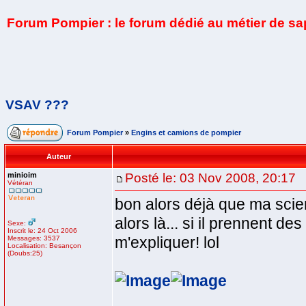
Forum Pompier : le forum dédié au métier de s
VSAV ???
Forum Pompier
»
Engins et camions de pompier
Auteur
minioim
Posté le: 03 Nov 2008, 20:17
Vétéran
bon alors déjà que ma scie
alors là... si il prennent d
Sexe:
Inscrit le: 24 Oct 2006
m'expliquer! lol
Messages: 3537
Localisation: Besançon
(Doubs:25)