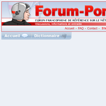
Accueil
FAQ
Contact
S'i
•
•
•