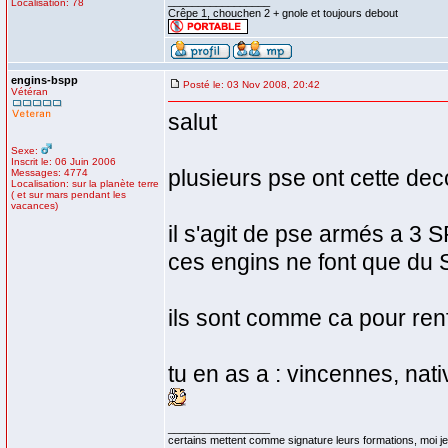
_________________
Localisation: 78
Crêpe 1, chouchen 2 + gnole et toujours debout
engins-bspp
Posté le: 03 Nov 2008, 20:42
Vétéran
salut
Sexe:
Inscrit le: 06 Juin 2006
plusieurs pse ont cette dec
Messages: 4774
Localisation: sur la planète terre
( et sur mars pendant les
vacances)
il s'agit de pse armés a 3 SP
ces engins ne font que du 
ils sont comme ca pour ren
tu en as a : vincennes, nativ
_________________
certains mettent comme signature leurs formations, moi je 