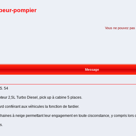
apeur-pompier
Vous ne pouvez pas pa
Message
.S. 54
oteur 2,5L Turbo Diesel, pick up à cabine 5 places.
d conférant aux véhicules la fonction de fardier.
 chaines à neige permettant leur engagement en toute cisconstance, y compris lors
s.