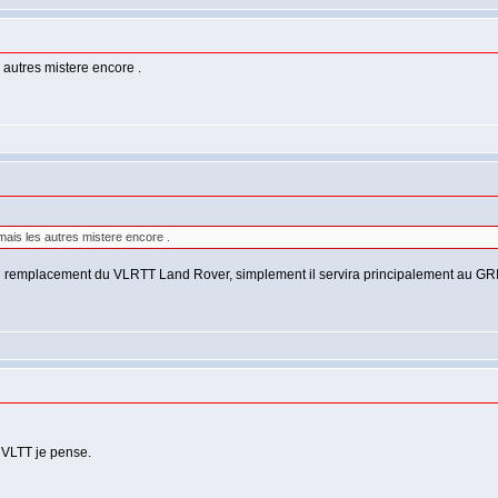
s autres mistere encore .
 mais les autres mistere encore .
e en remplacement du VLRTT Land Rover, simplement il servira principalement au GRI
 VLTT je pense.