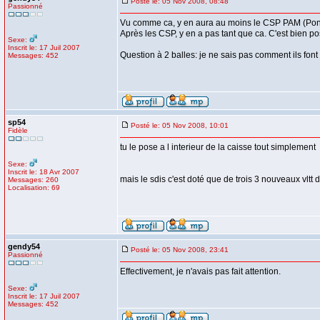
Posté le: 05 Nov 2008, 08:48
Passionné
Vu comme ca, y en aura au moins le CSP PAM (Pont
Après les CSP, y en a pas tant que ca. C'est bien po
Sexe:
Inscrit le: 17 Juil 2007
Question à 2 balles: je ne sais pas comment ils font 
Messages: 452
sp54
Posté le: 05 Nov 2008, 10:01
Fidèle
tu le pose a l interieur de la caisse tout simplement
Sexe:
Inscrit le: 18 Avr 2007
mais le sdis c'est doté que de trois 3 nouveaux vltt d
Messages: 260
Localisation: 69
gendy54
Posté le: 05 Nov 2008, 23:41
Passionné
Effectivement, je n'avais pas fait attention.
Sexe:
Inscrit le: 17 Juil 2007
Messages: 452