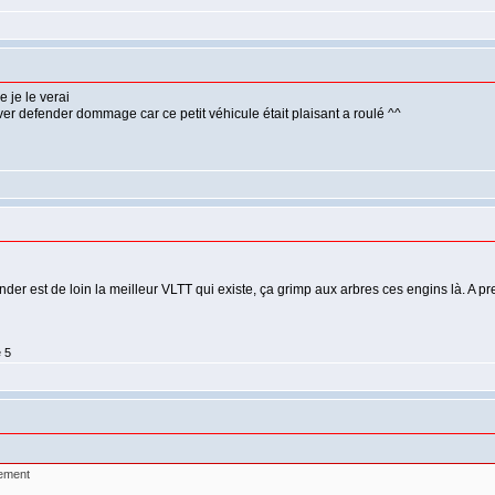
e je le verai
ver defender dommage car ce petit véhicule était plaisant a roulé ^^
ender est de loin la meilleur VLTT qui existe, ça grimp aux arbres ces engins là. A 
é 5
lement