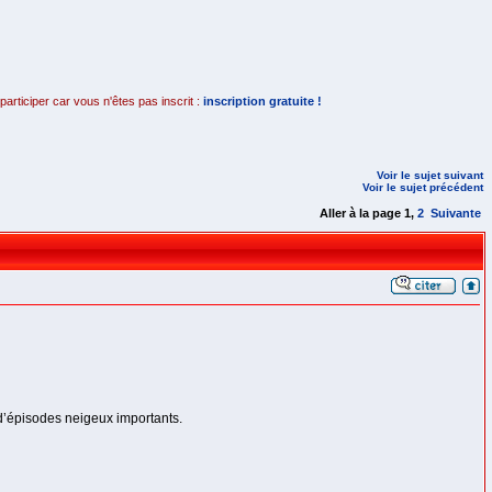
rticiper car vous n'êtes pas inscrit :
inscription gratuite !
Voir le sujet suivant
Voir le sujet précédent
Aller à la page
1
,
2
Suivante
 d’épisodes neigeux importants.