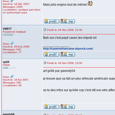
Sexe:
Inscrit le: 19 Déc 2007
Mais jolis engins tout de même!
Messages: 2283
Localisation: quelque part dans
un quelconque pays
VSR77
Posté le: 04 Nov 2008, 22:39
Passionné impliqué
Bah oui c'est payé cavec tes impots lol
Sexe:
_________________
Inscrit le: 28 Aoû 2006
http://casernefrancaise.skyrock.com/
Messages: 645
Localisation: 77
sp54
Posté le: 04 Nov 2008, 23:06
Fidèle
arf grillé par gwendy54
Sexe:
je trouve que sa fait un peu véhicule américain super
Inscrit le: 18 Avr 2007
Messages: 260
Localisation: 69
as tu des infos sur qu'elle csp c'est vltt von etre aff
gendy54