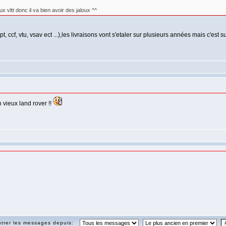
x vltt donc il va bien avoir des jaloux ^^
cf, vtu, vsav ect ...),les livraisons vont s'etaler sur plusieurs années mais c'est s
n vieux land rover !!
trer les messages depuis: