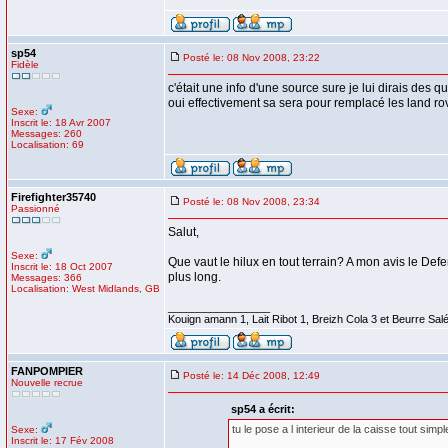
sp54
Posté le: 08 Nov 2008, 23:22
Fidèle
c'était une info d'une source sure je lui dirais des qu
oui effectivement sa sera pour remplacé les land ro
Sexe:
Inscrit le: 18 Avr 2007
Messages: 260
Localisation: 69
Firefighter35740
Posté le: 08 Nov 2008, 23:34
Passionné
Salut,
Sexe:
Que vaut le hilux en tout terrain? A mon avis le Def
Inscrit le: 18 Oct 2007
plus long.
Messages: 366
Localisation: West Midlands, GB
_________________
Kouign amann 1, Lait Ribot 1, Breizh Cola 3 et Beurre Sal
FANPOMPIER
Posté le: 14 Déc 2008, 12:49
Nouvelle recrue
sp54 a écrit:
tu le pose a l interieur de la caisse tout simp
Sexe:
Inscrit le: 17 Fév 2008