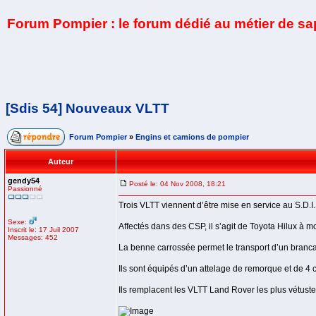
Forum Pompier : le forum dédié au métier de s
[Sdis 54] Nouveaux VLTT
Forum Pompier
»
Engins et camions de pompier
Auteur
gendy54
Posté le: 04 Nov 2008, 18:21
Passionné
Trois VLTT viennent d’être mise en service au S.D.I
Sexe:
Affectés dans des CSP, il s’agit de Toyota Hilux à m
Inscrit le: 17 Juil 2007
Messages: 452
La benne carrossée permet le transport d’un brancar
Ils sont équipés d’un attelage de remorque et de 4
Ils remplacent les VLTT Land Rover les plus vétuste