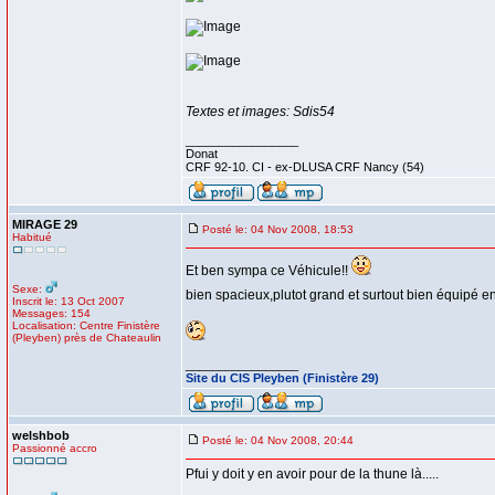
Textes et images: Sdis54
_________________
Donat
CRF 92-10. CI - ex-DLUSA CRF Nancy (54)
MIRAGE 29
Posté le: 04 Nov 2008, 18:53
Habitué
Et ben sympa ce Véhicule!!
Sexe:
bien spacieux,plutot grand et surtout bien équipé en
Inscrit le: 13 Oct 2007
Messages: 154
Localisation: Centre Finistère
(Pleyben) près de Chateaulin
_________________
Site du CIS Pleyben (Finistère 29)
welshbob
Posté le: 04 Nov 2008, 20:44
Passionné accro
Pfui y doit y en avoir pour de la thune là.....