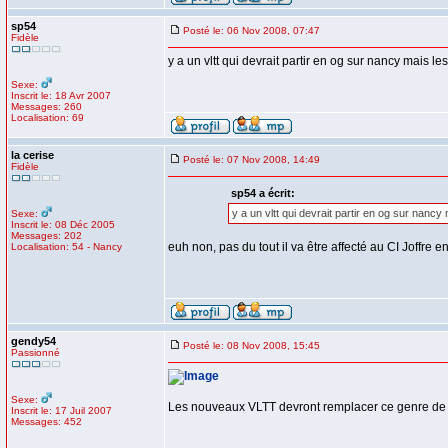
sp54
Posté le: 06 Nov 2008, 07:47
Fidèle
y a un vltt qui devrait partir en og sur nancy mais le
Sexe:
Inscrit le: 18 Avr 2007
Messages: 260
Localisation: 69
la cerise
Posté le: 07 Nov 2008, 14:49
Fidèle
sp54 a écrit:
y a un vltt qui devrait partir en og sur nancy
Sexe:
Inscrit le: 08 Déc 2005
Messages: 202
euh non, pas du tout il va être affecté au CI Joffr
Localisation: 54 - Nancy
gendy54
Posté le: 08 Nov 2008, 15:45
Passionné
Sexe:
Les nouveaux VLTT devront remplacer ce genre de
Inscrit le: 17 Juil 2007
Messages: 452