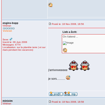
engins-bspp
Posté le: 18 Nov 2008, 18:56
Vétéran
Lieb a écrit:
On t'attend ...
Sexe:
Inscrit le: 06 Juin 2006
Messages: 4774
Localisation: sur la planète terre ( et sur
mars pendant les vacances)
j'arrivvvveeeee
je sors............
minioim
Posté le: 18 Nov 2008, 18:58
Vétéran