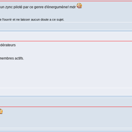
s un zync piloté par ce genre d'énergumène! mdr
 l'ouvrir et ne laisser aucun doute a ce sujet.
odérateurs
 membres actifs.