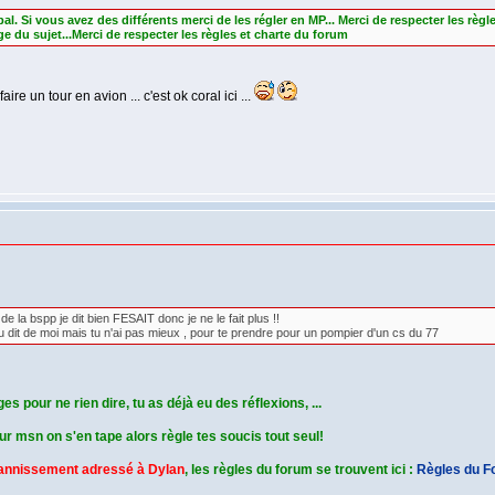
ipal. Si vous avez des différents merci de les régler en MP... Merci de respecter les règl
e du sujet...Merci de respecter les règles et charte du forum
ire un tour en avion ... c'est ok coral ici ...
 la bspp je dit bien FESAIT donc je ne le fait plus !!
tu dit de moi mais tu n'ai pas mieux , pour te prendre pour un pompier d'un cs du 77
 pour ne rien dire, tu as déjà eu des réflexions, ...
 msn on s'en tape alors règle tes soucis tout seul!
bannissement adressé à Dylan
, les règles du forum se trouvent ici :
Règles du F