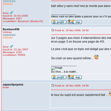
bah allez y sans moi! moi je monte pas dan
Sexe:
_________________
Inscrit le: 24 Oct 2006
mieux vaut se taire quitte a passer pour un c*n que
Messages: 3537
Localisation: Besançon (Doubs:25)
Bombero936
Posté le: 18 Nov 2008, 19:56
Vétéran
sur 3 pages aux moin 4 interventions des m
et en page 3 on trouve une page de HS.
Sexe:
Le pire c'est que ce topic est rédigé par des
Inscrit le: 13 Jan 2007
Messages: 3126
Localisation: PARIS
Sa crain un peu quand même...
_________________
Du rêve... à la réalité...
sapeurlipopette
Posté le: 18 Nov 2008, 19:58
Invité
le tour du sujet est assez rapidement fait ...