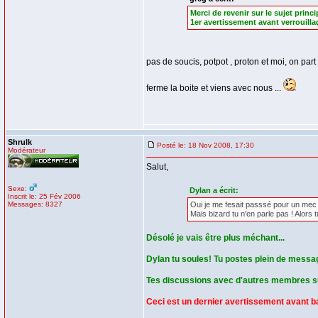
Merci de revenir sur le sujet princ
1er avertissement avant verrouillag
pas de soucis, potpot , proton et moi, on part fa
ferme la boite et viens avec nous ...
Shrulk
Posté le: 18 Nov 2008, 17:30
Modérateur
Salut,
Sexe:
Dylan a écrit:
Inscrit le: 25 Fév 2006
Messages: 8327
Oui je me fesait passsé pour un mec de
Mais bizard tu n'en parle pas ! Alors 
Désolé je vais être plus méchant...
Dylan tu soules! Tu postes plein de messages
Tes discussions avec d'autres membres sur
Ceci est un dernier avertissement avant 