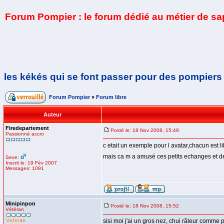
Forum Pompier : le forum dédié au métier de s
les kékés qui se font passer pour des pompiers
Forum Pompier
»
Forum libre
Auteur
Firedepartement
Posté le: 18 Nov 2008, 15:49
Passionné accro
c etait un exemple pour l avatar,chacun est li
mais ca m a amusé ces petits echanges et d
Sexe:
Inscrit le: 19 Fév 2007
Messages: 1091
Minipinpon
Posté le: 18 Nov 2008, 15:52
Vétéran
sisi moi j'ai un gros nez, chui râleur comme pa