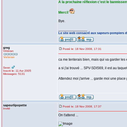
A la prochaine réflexion c'est le bannisseme
Merci!
Bye.
_________________
Le site web consacré aux sapeurs-pompiers d
greg
Posté le: 18 Nov 2008, 17:31
Vétéran
ca me tenterais bien, mais qui va garder les e
Sexe:
a si j'ai trouvé ... SPV-SDIS69, il est au taque
Inscrit le: 11 Avr 2005
Messages: 5131
Attendez moi j'arrive ... garde moi une place
sapeurlipopette
Posté le: 18 Nov 2008, 17:37
Invité
On t'attend ...