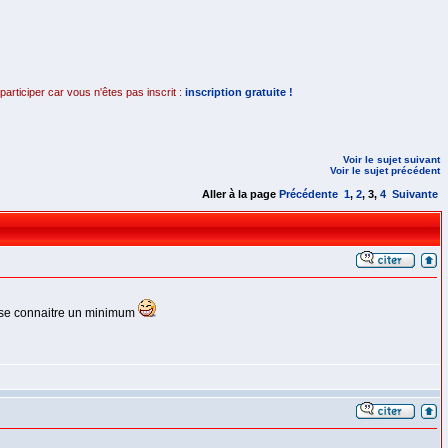
rticiper car vous n'êtes pas inscrit :
inscription gratuite !
Voir le sujet suivant
Voir le sujet précédent
Aller à la page
Précédente
1
,
2
,
3
,
4
Suivante
t se connaitre un minimum