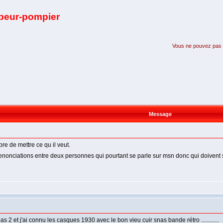
apeur-pompier
Vous ne pouvez pas pa
Message
bre de mettre ce qu il veut.
enonciations entre deux personnes qui pourtant se parle sur msn donc qui doiven
s 2 et j'ai connu les casques 1930 avec le bon vieu cuir snas bande rétro ............