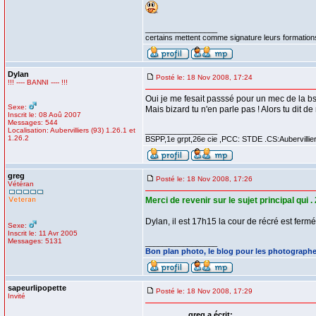
_________________
certains mettent comme signature leurs formations,
Dylan
Posté le: 18 Nov 2008, 17:24
!!! ---- BANNI ---- !!!
Oui je me fesait passsé pour un mec de la bspp
Sexe:
Mais bizard tu n'en parle pas ! Alors tu dit 
Inscrit le: 08 Aoû 2007
Messages: 544
Localisation: Aubervilliers (93) 1.26.1 et
_________________
1.26.2
BSPP,1e grpt,26e cie ,PCC: STDE .CS:Aubervillie
greg
Posté le: 18 Nov 2008, 17:26
Vétéran
Merci de revenir sur le sujet principal qui
Dylan, il est 17h15 la cour de récré est fermée!!
Sexe:
Inscrit le: 11 Avr 2005
Messages: 5131
_________________
Bon plan photo, le blog pour les photograph
sapeurlipopette
Posté le: 18 Nov 2008, 17:29
Invité
greg a écrit: