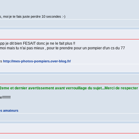
 moi je te fais juste perdre 10 secondes :-)
 je dit bien FESAIT donc je ne le fait plus !!
de moi mais tu n'ai pas mieux , pour te prendre pour un pompier d'un cs du 77
rs
http://mes-photos-pompiers.over-blog.fr/
 . 2eme et dernier avertissement avant verrouillage du sujet...Merci de respecter
!!!!!!!
es amateurs