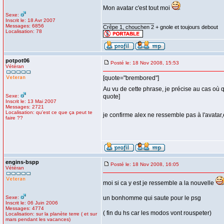
Mon avatar c'est tout moi
Sexe:
Inscrit le: 18 Avr 2007
_________________
Messages: 6856
Crêpe 1, chouchen 2 + gnole et toujours debout
Localisation: 78
potpot06
Posté le: 18 Nov 2008, 15:53
Vétéran
[quote="brembored"]
Au vu de cette phrase, je précise au cas où 
Sexe:
quote]
Inscrit le: 13 Mai 2007
Messages: 2721
Localisation: qu'est ce que ça peut te
je confirme alex ne ressemble pas à l'avatar
faire ??
engins-bspp
Posté le: 18 Nov 2008, 16:05
Vétéran
moi si ca y est je ressemble a la nouvelle
Sexe:
un bonhomme qui saute pour le psg
Inscrit le: 06 Juin 2006
Messages: 4774
( fin du hs car les modos vont rouspeter)
Localisation: sur la planète terre ( et sur
mars pendant les vacances)