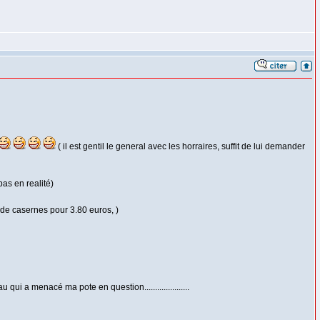
( il est gentil le general avec les horraires, suffit de lui demander
pas en realité)
 de casernes pour 3.80 euros, )
 qui a menacé ma pote en question.....................