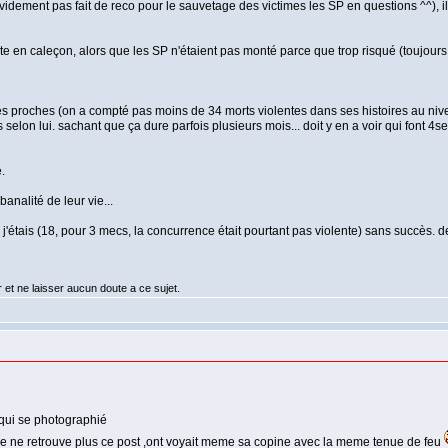
t évidement pas fait de reco pour le sauvetage des victimes les SP en questions ^^),
e en caleçon, alors que les SP n'étaient pas monté parce que trop risqué (toujours s
e ses proches (on a compté pas moins de 34 morts violentes dans ses histoires au ni
s selon lui. sachant que ça dure parfois plusieurs mois... doit y en a voir qui font 
.
analité de leur vie...
où j'étais (18, pour 3 mecs, la concurrence était pourtant pas violente) sans succès.
r et ne laisser aucun doute a ce sujet.
 qui se photographié
 je ne retrouve plus ce post ,ont voyait meme sa copine avec la meme tenue de feu