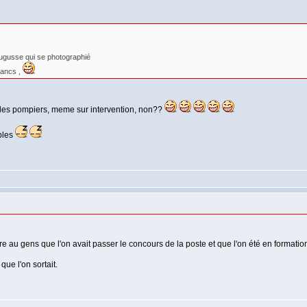
 gugusse qui se photographié
lancs ,
i les pompiers, meme sur intervention, non??
ables
ire au gens que l'on avait passer le concours de la poste et que l'on été en formatio
ue l'on sortait.