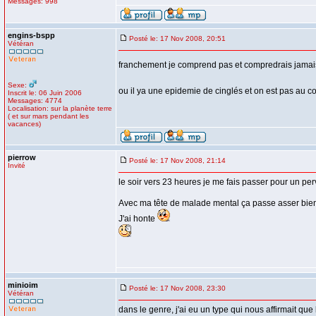
Messages: 998
engins-bspp
Posté le: 17 Nov 2008, 20:51
Vétéran
franchement je comprend pas et compredrais jamais
Sexe:
ou il ya une epidemie de cinglés et on est pas au c
Inscrit le: 06 Juin 2006
Messages: 4774
Localisation: sur la planète terre
( et sur mars pendant les
vacances)
pierrow
Posté le: 17 Nov 2008, 21:14
Invité
le soir vers 23 heures je me fais passer pour un per
Avec ma tête de malade mental ça passe asser bien
J'ai honte
minioim
Posté le: 17 Nov 2008, 23:30
Vétéran
dans le genre, j'ai eu un type qui nous affirmait q