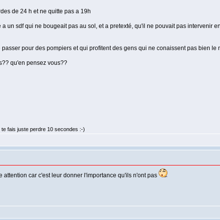
rdes de 24 h et ne quitte pas a 19h
ace a un sdf qui ne bougeait pas au sol, et a pretexté, qu'il ne pouvait pas intervenir
e passer pour des pompiers et qui profitent des gens qui ne conaissent pas bien le 
ls?? qu'en pensez vous??
te fais juste perdre 10 secondes :-)
re attention car c'est leur donner l'importance qu'ils n'ont pas