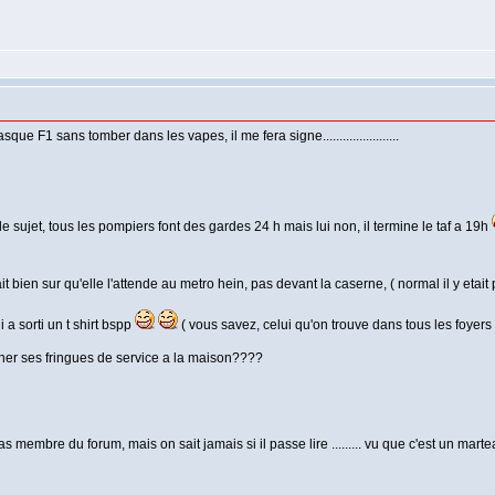
ue F1 sans tomber dans les vapes, il me fera signe.......................
sujet, tous les pompiers font des gardes 24 h mais lui non, il termine le taf a 19h
lait bien sur qu'elle l'attende au metro hein, pas devant la caserne, ( normal il y etait 
ui a sorti un t shirt bspp
( vous savez, celui qu'on trouve dans tous les foyers
ner ses fringues de service a la maison????
pas membre du forum, mais on sait jamais si il passe lire ......... vu que c'est un marteau