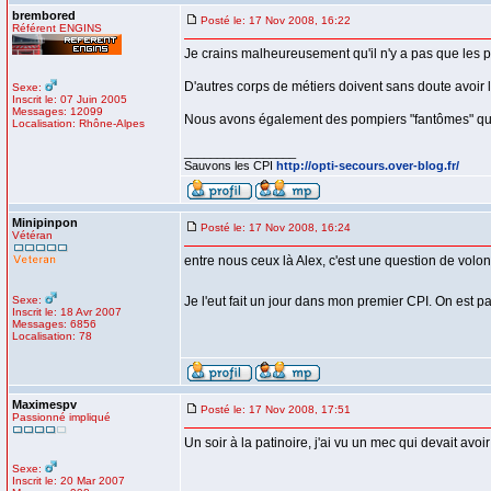
brembored
Posté le: 17 Nov 2008, 16:22
Référent ENGINS
Je crains malheureusement qu'il n'y a pas que les po
D'autres corps de métiers doivent sans doute avoir
Sexe:
Inscrit le: 07 Juin 2005
Messages: 12099
Nous avons également des pompiers "fantômes" qui s
Localisation: Rhône-Alpes
_________________
Sauvons les CPI
http://opti-secours.over-blog.fr/
Minipinpon
Posté le: 17 Nov 2008, 16:24
Vétéran
entre nous ceux là Alex, c'est une question de volonté 
Sexe:
Je l'eut fait un jour dans mon premier CPI. On est pa
Inscrit le: 18 Avr 2007
Messages: 6856
Localisation: 78
Maximespv
Posté le: 17 Nov 2008, 17:51
Passionné impliqué
Un soir à la patinoire, j'ai vu un mec qui devait avo
Sexe:
Inscrit le: 20 Mar 2007