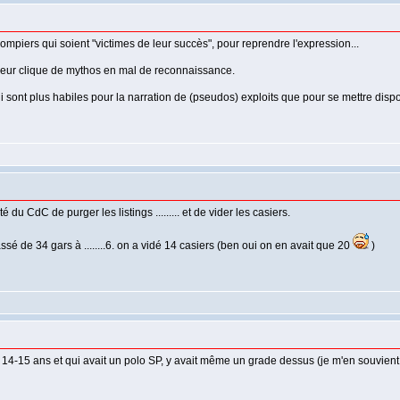
mpiers qui soient "victimes de leur succès", pour reprendre l'expression...
 leur clique de mythos en mal de reconnaissance.
ont plus habiles pour la narration de (pseudos) exploits que pour se mettre dispo 
du CdC de purger les listings ......... et de vider les casiers.
ssé de 34 gars à ........6. on a vidé 14 casiers (ben oui on en avait que 20
)
ir 14-15 ans et qui avait un polo SP, y avait même un grade dessus (je m'en souvient p