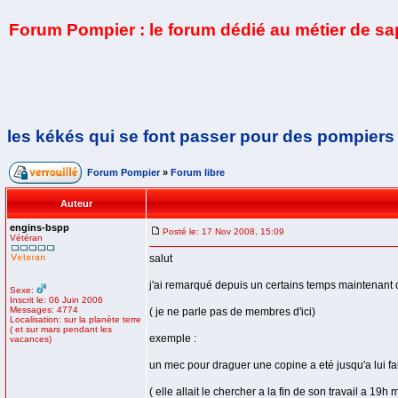
Forum Pompier : le forum dédié au métier de s
les kékés qui se font passer pour des pompiers
Forum Pompier
»
Forum libre
Auteur
engins-bspp
Posté le: 17 Nov 2008, 15:09
Vétéran
salut
j'ai remarqué depuis un certains temps maintenant q
Sexe:
Inscrit le: 06 Juin 2006
Messages: 4774
( je ne parle pas de membres d'ici)
Localisation: sur la planète terre
( et sur mars pendant les
exemple :
vacances)
un mec pour draguer une copine a eté jusqu'a lui fai
( elle allait le chercher a la fin de son travail a 19h mai