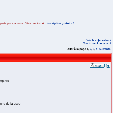
rticiper car vous n'êtes pas inscrit :
inscription gratuite !
Voir le sujet suivant
Voir le sujet précédent
Aller à la page
1
,
2
,
3
,
4
Suivante
ompiers
onnu de la bspp.