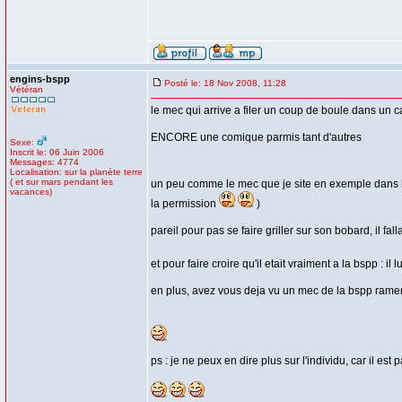
engins-bspp
Posté le: 18 Nov 2008, 11:28
Vétéran
le mec qui arrive a filer un coup de boule dans un casq
ENCORE une comique parmis tant d'autres
Sexe:
Inscrit le: 06 Juin 2006
Messages: 4774
Localisation: sur la planète terre
( et sur mars pendant les
un peu comme le mec que je site en exemple dans le 
vacances)
la permission
)
pareil pour pas se faire griller sur son bobard, il fal
et pour faire croire qu'il etait vraiment a la bspp : il l
en plus, avez vous deja vu un mec de la bspp rame
ps : je ne peux en dire plus sur l'individu, car il est 