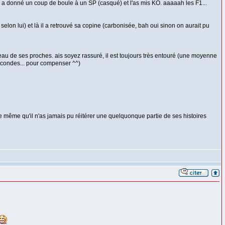
 il a donné un coup de boule à un SP (casqué) et l'as mis KO. aaaaah les F1...
elon lui) et là il a retrouvé sa copine (carbonisée, bah oui sinon on aurait pu
veau de ses proches. ais soyez rassuré, il est toujours très entouré (une moyenne
4secondes... pour compenser ^^)
 de même qu'il n'as jamais pu réitérer une quelquonque partie de ses histoires