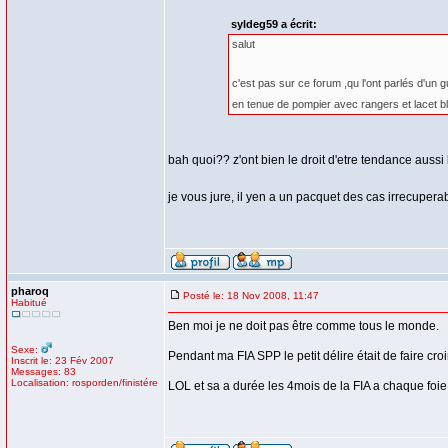
syldeg59 a écrit:
salut
c'est pas sur ce forum ,qu l'ont parlés d'un
en tenue de pompier avec rangers et lacet b
bah quoi?? z'ont bien le droit d'etre tendance auss
je vous jure, il yen a un pacquet des cas irrecuper
pharoq
Posté le: 18 Nov 2008, 11:47
Habitué
Ben moi je ne doit pas être comme tous le monde.
Sexe:
Pendant ma FIA SPP le petit délire était de faire cro
Inscrit le: 23 Fév 2007
Messages: 83
Localisation: rosporden/finistére
LOL et sa a durée les 4mois de la FIA a chaque foie q