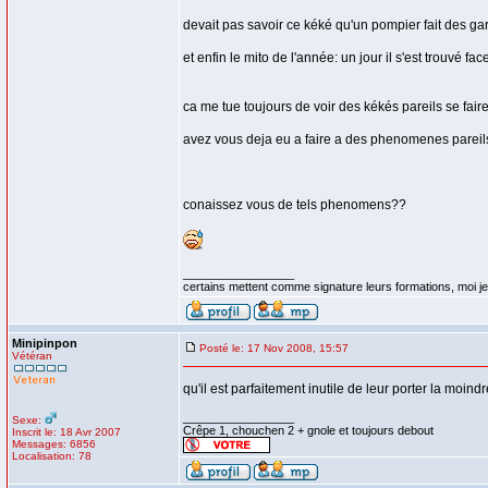
devait pas savoir ce kéké qu'un pompier fait des ga
et enfin le mito de l'année: un jour il s'est trouvé f
ca me tue toujours de voir des kékés pareils se fair
avez vous deja eu a faire a des phenomenes parei
conaissez vous de tels phenomens??
_________________
certains mettent comme signature leurs formations, moi je 
Minipinpon
Posté le: 17 Nov 2008, 15:57
Vétéran
qu'il est parfaitement inutile de leur porter la moind
_________________
Sexe:
Crêpe 1, chouchen 2 + gnole et toujours debout
Inscrit le: 18 Avr 2007
Messages: 6856
Localisation: 78