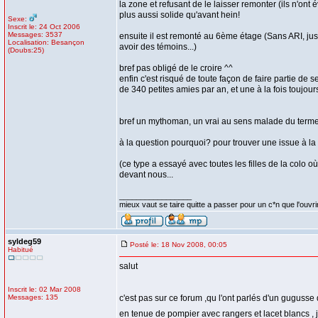
la zone et refusant de le laisser remonter (ils n'on
plus aussi solide qu'avant hein!
Sexe:
Inscrit le: 24 Oct 2006
Messages: 3537
ensuite il est remonté au 6ème étage (Sans ARI, just
Localisation: Besançon
avoir des témoins...)
(Doubs:25)
bref pas obligé de le croire ^^
enfin c'est risqué de toute façon de faire partie d
de 340 petites amies par an, et une à la fois toujour
bref un mythoman, un vrai au sens malade du terme
à la question pourquoi? pour trouver une issue à la b
(ce type a essayé avec toutes les filles de la colo 
devant nous...
_________________
mieux vaut se taire quitte a passer pour un c*n que l'ouvri
syldeg59
Posté le: 18 Nov 2008, 00:05
Habitué
salut
Inscrit le: 02 Mar 2008
Messages: 135
c'est pas sur ce forum ,qu l'ont parlés d'un gugusse
en tenue de pompier avec rangers et lacet blancs ,