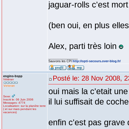
jaguar-rolls c'est mort
(ben oui, en plus elle
Alex, parti très loin
_________________
Sauvons les CPI
http://opti-secours.over-blog.fr/
engins-bspp
Posté le: 28 Nov 2008, 2
Vétéran
oui mais la c'etait une
Sexe:
il lui suffisait de coche
Inscrit le: 06 Juin 2006
Messages: 4774
Localisation: sur la planète terre
( et sur mars pendant les
vacances)
enfin c'est pas grave 