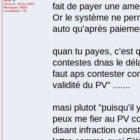
Sexe:
fait de payer une ame
Inscrit le: 18 Avr 2007
Messages: 6856
Localisation: 78
Or le système ne perm
auto qu'après paiemen
quan tu payes, c'est q
contestes dnas le déla
faut aps contester co
validité du PV" .......
masi plutot "puisqu'il
peux me fier au PV co
disant infraction consta