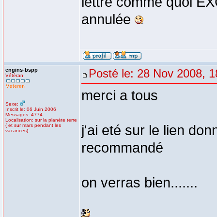
lettre comme quoi 
annulée
engins-bspp
Posté le: 28 Nov 2008, 1
Vétéran
merci a tous
Sexe:
Inscrit le: 06 Juin 2006
Messages: 4774
Localisation: sur la planète terre
( et sur mars pendant les
j'ai eté sur le lien do
vacances)
recommandé
on verras bien.......