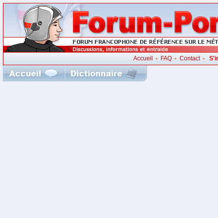
Accueil
FAQ
Contact
S'i
•
•
•