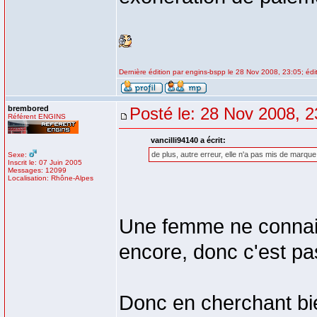
Dernière édition par engins-bspp le 28 Nov 2008, 23:05; édit
brembored
Posté le: 28 Nov 2008, 2
Référent ENGINS
vancilli94140 a écrit:
de plus, autre erreur, elle n'a pas mis de marque
Sexe:
Inscrit le: 07 Juin 2005
Messages: 12099
Localisation: Rhône-Alpes
Une femme ne connait
encore, donc c'est pa
Donc en cherchant bie