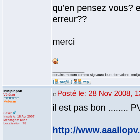
qu'en pensez vous? es
erreur??
merci
_________________
certains mettent comme signature leurs formations, moi je 
Minipinpon
Posté le: 28 Nov 2008, 1
Vétéran
il est pas bon ........ 
Sexe:
Inscrit le: 18 Avr 2007
Messages: 6856
Localisation: 78
http://www.aaallopv