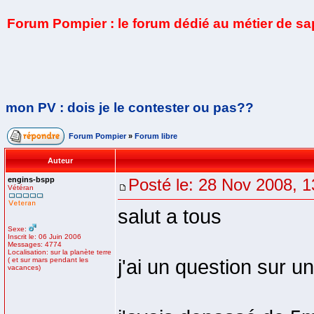
Forum Pompier : le forum dédié au métier de s
mon PV : dois je le contester ou pas??
Forum Pompier
»
Forum libre
Auteur
engins-bspp
Posté le: 28 Nov 2008, 1
Vétéran
salut a tous
Sexe:
Inscrit le: 06 Juin 2006
Messages: 4774
Localisation: sur la planète terre
( et sur mars pendant les
j'ai un question sur un 
vacances)