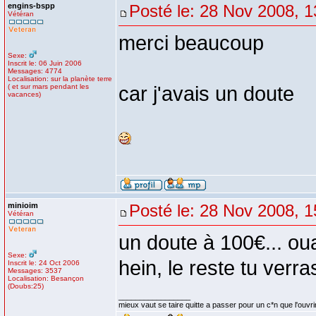
engins-bspp
Posté le: 28 Nov 2008, 1
Vétéran
merci beaucoup
Sexe:
Inscrit le: 06 Juin 2006
Messages: 4774
Localisation: sur la planète terre
( et sur mars pendant les
car j'avais un doute
vacances)
minioim
Posté le: 28 Nov 2008, 1
Vétéran
un doute à 100€... oua
Sexe:
hein, le reste tu verra
Inscrit le: 24 Oct 2006
Messages: 3537
Localisation: Besançon
(Doubs:25)
_________________
mieux vaut se taire quitte a passer pour un c*n que l'ouvri