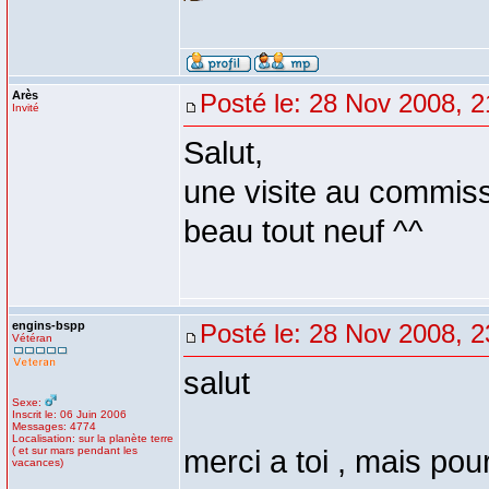
Arès
Posté le: 28 Nov 2008, 2
Invité
Salut,
une visite au commissa
beau tout neuf ^^
engins-bspp
Posté le: 28 Nov 2008, 2
Vétéran
salut
Sexe:
Inscrit le: 06 Juin 2006
Messages: 4774
Localisation: sur la planète terre
( et sur mars pendant les
merci a toi , mais pour 
vacances)