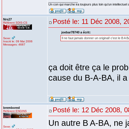
_________________
Un con qui marche ira toujours plus loin qu'un intellectuel a
Nrs27
Posté le: 11 Déc 2008, 2
Référent SDIS-CS
joebar78740 a écrit:
Il ne faut jamais donner un original! c'est le B A B
Sexe:
Inscrit le: 09 Mai 2006
Messages: 4687
ça doit être ça le pro
cause du B-A-BA, il a 
brembored
Posté le: 12 Déc 2008, 0
Référent ENGINS
Un autre B A-BA, ne j
Sexe: