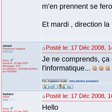
m'en prennent se feron
Et mardi , direction l
ratrack
Posté le: 17 Déc 2008, 1
Passionné impliqué
Je ne comprends, ça d
Sexe:
Inscrit le: 16 Mai 2007
l'informatique...
Messages: 675
Localisation: Chambly-Québec
(ex-SDIS69)
_________________
Pas d'agitation inutile -
mes photos pompiers
bipbipci
Posté le: 17 Déc 2008, 1
Fidèle
Hello
Sexe:
Inscrit le: 23 Jan 2007