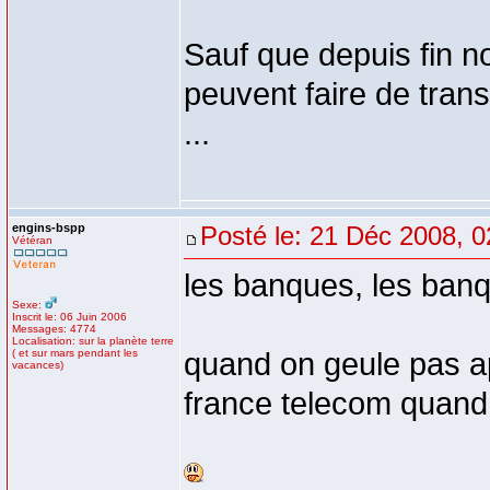
Sauf que depuis fin no
peuvent faire de trans
...
engins-bspp
Posté le: 21 Déc 2008, 0
Vétéran
les banques, les ban
Sexe:
Inscrit le: 06 Juin 2006
Messages: 4774
Localisation: sur la planète terre
( et sur mars pendant les
quand on geule pas a
vacances)
france telecom quand