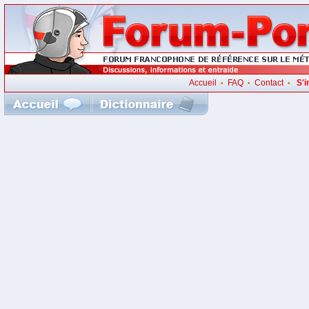
Accueil
FAQ
Contact
S'i
•
•
•