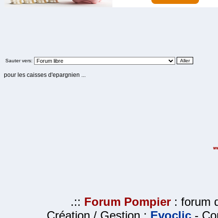
Sauter vers:
pour les caisses d'epargnien ...
.::
Forum Pompier
: forum d
Création / Gestion :
Evoclic
- Cop