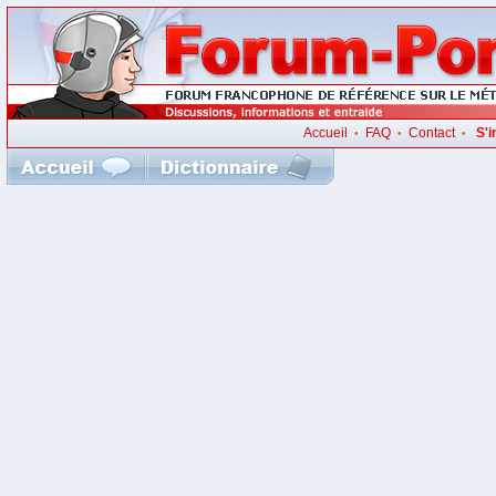
Accueil
FAQ
Contact
S'i
•
•
•