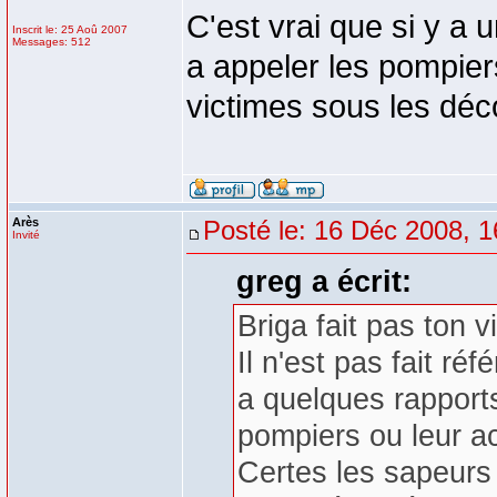
C'est vrai que si y a 
Inscrit le: 25 Aoû 2007
Messages: 512
a appeler les pompiers
victimes sous les d
Arès
Posté le: 16 Déc 2008, 1
Invité
greg a écrit:
Briga fait pas ton v
Il n'est pas fait r
a quelques rapport
pompiers ou leur act
Certes les sapeurs 