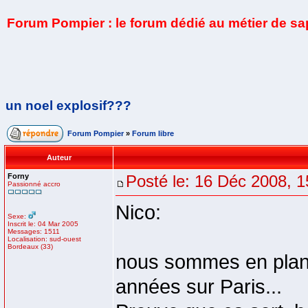
Forum Pompier : le forum dédié au métier de s
un noel explosif???
Forum Pompier
»
Forum libre
Auteur
Forny
Posté le: 16 Déc 2008, 1
Passionné accro
Nico:
Sexe:
Inscrit le: 04 Mar 2005
Messages: 1511
Localisation: sud-ouest
Bordeaux (33)
nous sommes en plan v
années sur Paris...