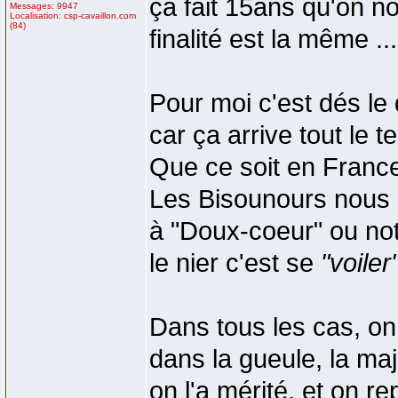
ça fait 15ans qu'on 
Messages: 9947
Localisation: csp-cavaillon.com
(84)
finalité est la même ...
Pour moi c'est dés le 
car ça arrive tout le
Que ce soit en Franc
Les Bisounours nous d
à "Doux-coeur" ou not
le nier c'est se
"voiler
Dans tous les cas, on
dans la gueule, la maj
on l'a mérité, et on rep