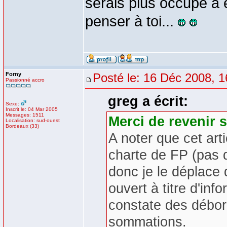
serais plus occupé à
penser à toi...
Forny
Posté le: 16 Déc 2008, 1
Passionné accro
greg a écrit:
Sexe:
Inscrit le: 04 Mar 2005
Messages: 1511
Merci de revenir s
Localisation: sud-ouest
Bordeaux (33)
A noter que cet art
charte de FP (pas d
donc je le déplace d
ouvert à titre d'in
constate des débor
sommations.