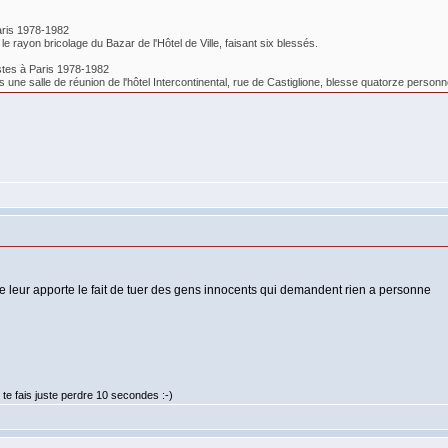
Paris 1978-1982
rayon bricolage du Bazar de l'Hôtel de Ville, faisant six blessés.
ristes à Paris 1978-1982
 une salle de réunion de l'hôtel Intercontinental, rue de Castiglione, blesse quatorze personn
leur apporte le fait de tuer des gens innocents qui demandent rien a personne
te fais juste perdre 10 secondes :-)