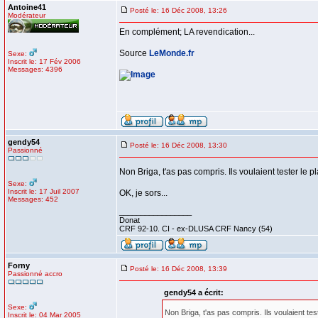
Antoine41
Posté le: 16 Déc 2008, 13:26
Modérateur
En complément; LA revendication...
Source
LeMonde.fr
Sexe:
Inscrit le: 17 Fév 2006
Messages: 4396
gendy54
Posté le: 16 Déc 2008, 13:30
Passionné
Non Briga, t'as pas compris. Ils voulaient tester le p
Sexe:
Inscrit le: 17 Juil 2007
OK, je sors...
Messages: 452
_________________
Donat
CRF 92-10. CI - ex-DLUSA CRF Nancy (54)
Forny
Posté le: 16 Déc 2008, 13:39
Passionné accro
gendy54 a écrit:
Sexe:
Non Briga, t'as pas compris. Ils voulaient tes
Inscrit le: 04 Mar 2005