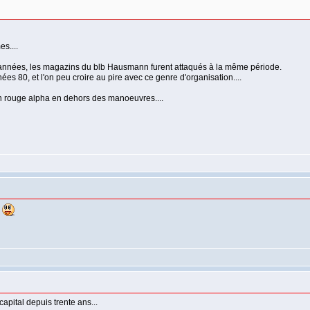
es....
e d'années, les magazins du blb Hausmann furent attaqués à la même période.
nées 80, et l'on peu croire au pire avec ce genre d'organisation....
an rouge alpha en dehors des manoeuvres....
a
capital depuis trente ans...