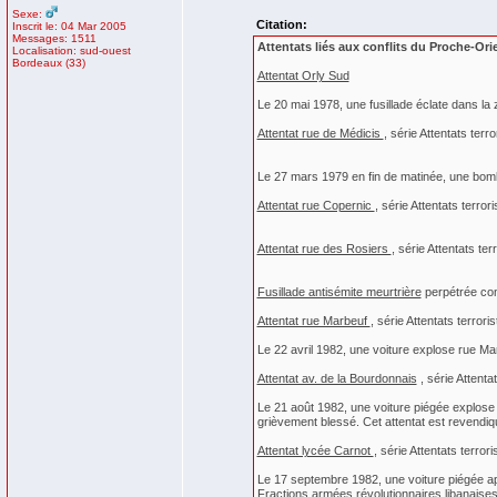
Sexe:
Citation:
Inscrit le: 04 Mar 2005
Messages: 1511
Attentats liés aux conflits du Proche-Ori
Localisation: sud-ouest
Bordeaux (33)
Attentat Orly Sud
Le 20 mai 1978, une fusillade éclate dans la z
Attentat rue de Médicis
, série Attentats ter
Le 27 mars 1979 en fin de matinée, une bombe
Attentat rue Copernic
, série Attentats terro
Attentat rue des Rosiers
, série Attentats te
Fusillade antisémite meurtrière
perpétrée con
Attentat rue Marbeuf
, série Attentats terror
Le 22 avril 1982, une voiture explose rue Mar
Attentat av. de la Bourdonnais
, série Attenta
Le 21 août 1982, une voiture piégée explose 
grièvement blessé. Cet attentat est revendiq
Attentat lycée Carnot
, série Attentats terro
Le 17 septembre 1982, une voiture piégée ap
Fractions armées révolutionnaires libanaises