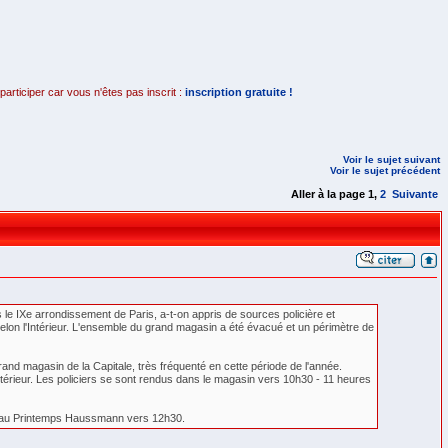
rticiper car vous n'êtes pas inscrit :
inscription gratuite !
Voir le sujet suivant
Voir le sujet précédent
Aller à la page
1
,
2
Suivante
e IXe arrondissement de Paris, a-t-on appris de sources policière et
, selon l'Intérieur. L'ensemble du grand magasin a été évacué et un périmètre de
and magasin de la Capitale, très fréquenté en cette période de l'année.
Intérieur. Les policiers se sont rendus dans le magasin vers 10h30 - 11 heures
ndue au Printemps Haussmann vers 12h30.