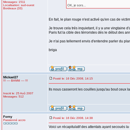
Messages: 1511
Localisation: sud-ouest
OK, je sors...
Bordeaux (33)
En fait, le plan rouge n'est activé qu'en cas de victim
Je trouve cela trés inquietant, il y a une vingtain
Paris fut la cible des térroristes dés le début des an
Je n'ai pas tellement envis d'entendre parler du pl
briga
Mickael27
Posté le: 16 Déc 2008, 14:15
!!! ---- BANNI ---- !!!
Ils nous casseront les couilles jusqu'au bout ceux l
Inscrit le: 25 Aoû 2007
Messages: 512
Forny
Posté le: 16 Déc 2008, 14:38
Passionné accro
Voici un récapitulatif des attentats ayant secoués la 