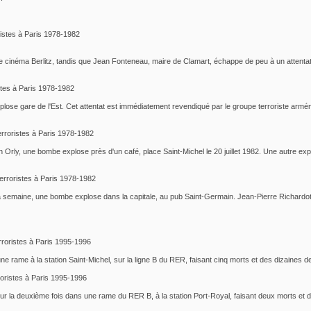
oristes à Paris 1978-1982
 cinéma Berlitz, tandis que Jean Fonteneau, maire de Clamart, échappe de peu à un attentat. L
istes à Paris 1978-1982
ose gare de l'Est. Cet attentat est immédiatement revendiqué par le groupe terroriste armé
terroristes à Paris 1978-1982
 Orly, une bombe explose près d'un café, place Saint-Michel le 20 juillet 1982. Une autre exp
 terroristes à Paris 1978-1982
 la semaine, une bombe explose dans la capitale, au pub Saint-Germain. Jean-Pierre Richardot, 
erroristes à Paris 1995-1996
e rame à la station Saint-Michel, sur la ligne B du RER, faisant cinq morts et des dizaines d
rroristes à Paris 1995-1996
 la deuxième fois dans une rame du RER B, à la station Port-Royal, faisant deux morts et