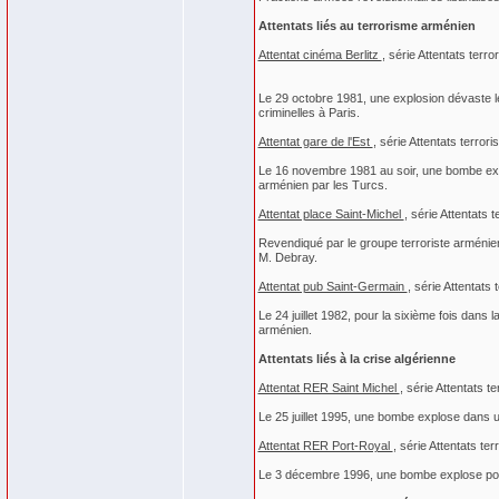
Attentats liés au terrorisme arménien
Attentat cinéma Berlitz
, série Attentats terr
Le 29 octobre 1981, une explosion dévaste le
criminelles à Paris.
Attentat gare de l'Est
, série Attentats terror
Le 16 novembre 1981 au soir, une bombe expl
arménien par les Turcs.
Attentat place Saint-Michel
, série Attentats 
Revendiqué par le groupe terroriste arménien
M. Debray.
Attentat pub Saint-Germain
, série Attentats
Le 24 juillet 1982, pour la sixième fois dans
arménien.
Attentats liés à la crise algérienne
Attentat RER Saint Michel
, série Attentats t
Le 25 juillet 1995, une bombe explose dans un
Attentat RER Port-Royal
, série Attentats te
Le 3 décembre 1996, une bombe explose pour