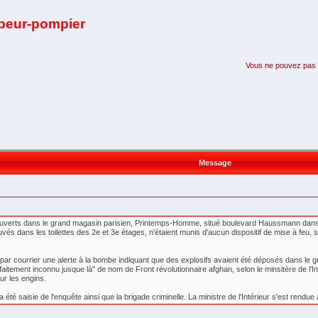
apeur-pompier
Vous ne pouvez pas pa
Message
couverts dans le grand magasin parisien, Printemps-Homme, situé boulevard Haussmann dans l
rouvés dans les toilettes des 2e et 3e étages, n'étaient munis d'aucun dispositif de mise à feu
ar courrier une alerte à la bombe indiquant que des explosifs avaient été déposés dans le gr
faitement inconnu jusque là" de nom de Front révolutionnaire afghan, selon le minsitère de l'
ur les engins.
 a été saisie de l'enquête ainsi que la brigade criminelle. La ministre de l'Intérieur s'est re