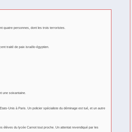
nt quatre personnes, dont les trois terroristes.
nt traité de paix israélo-égyptien.
nt une soixantaine.
ats-Unis à Paris. Un policier spécialiste du déminage est tué, et un autre
s élèves du lycée Carnot tout proche. Un attentat revendiqué par les