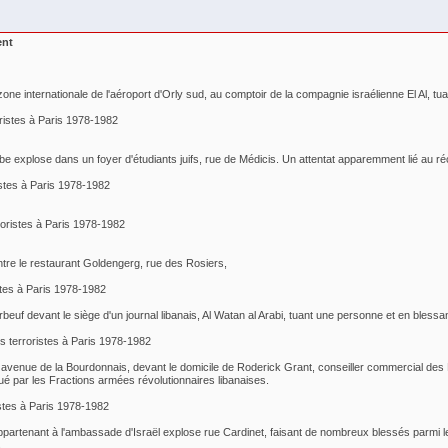
ent
one internationale de l'aéroport d'Orly sud, au comptoir de la compagnie israélienne El Al, tua
roristes à Paris 1978-1982
 explose dans un foyer d'étudiants juifs, rue de Médicis. Un attentat apparemment lié au réce
ristes à Paris 1978-1982
rroristes à Paris 1978-1982
tre le restaurant Goldengerg, rue des Rosiers,
istes à Paris 1978-1982
beuf devant le siège d'un journal libanais, Al Watan al Arabi, tuant une personne et en blessa
ts terroristes à Paris 1978-1982
avenue de la Bourdonnais, devant le domicile de Roderick Grant, conseiller commercial des Et
ué par les Fractions armées révolutionnaires libanaises.
ristes à Paris 1978-1982
partenant à l'ambassade d'Israël explose rue Cardinet, faisant de nombreux blessés parmi le
.