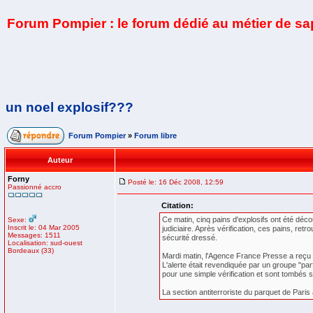
Forum Pompier : le forum dédié au métier de s
un noel explosif???
Forum Pompier
»
Forum libre
Auteur
Forny
Posté le: 16 Déc 2008, 12:59
Passionné accro
Citation:
Ce matin, cinq pains d'explosifs ont été dé
Sexe:
Inscrit le: 04 Mar 2005
judiciaire. Après vérification, ces pains, ret
Messages: 1511
sécurité dressé.
Localisation: sud-ouest
Bordeaux (33)
Mardi matin, l'Agence France Presse a reçu p
L'alerte était revendiquée par un groupe "par
pour une simple vérification et sont tombés s
La section antiterroriste du parquet de Paris