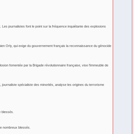
es journalistes font le point sur la fréquence inquiétante des explosions
nien Orly, qui exige du gouvernement français la reconnaissance du génocide
losion fomentée par la Brigade révolutionnaire française, vise l'immeuble de
journaliste spécialiste des minorités, analyse les origines du terrorisme
e blessés.
 de nombreux blessés.