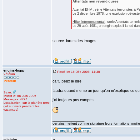
Attentats non revendiquées
Attentat BHV ,
série Attentats terroristes à 
Le 2 décembre 1978, une explosion dévaste le 
Hôtel Intercontinental
, série Attentats terro
Le 29 août 1981, un engin explosif lancé dans
source: forum des images
engins-bspp
Posté le: 16 Déc 2008, 14:38
Vétéran
ca tu peux le dire
faudra quand meme un jour qu'on m'explique ce que 
Sexe:
Inscrit le: 06 Juin 2006
Messages: 4774
j'ai toujours pas compris..............
Localisation: sur la planète terre
( et sur mars pendant les
vacances)
_________________
certains mettent comme signature leurs formations, moi je 
minioim