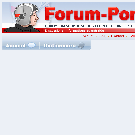
Accueil
FAQ
Contact
S'i
•
•
•