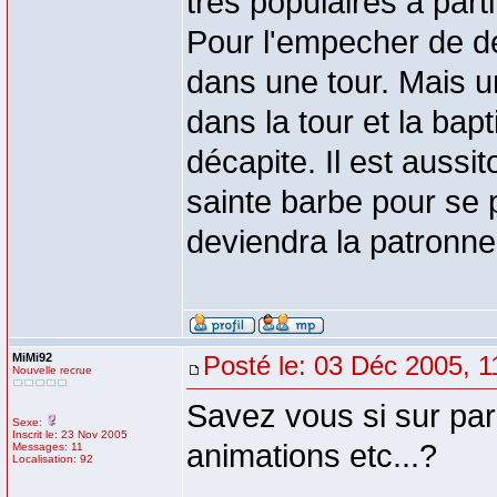
très populaires à part
Pour l'empecher de de
dans une tour. Mais un
dans la tour et la bapt
décapite. Il est aussi
sainte barbe pour se p
deviendra la patronne 
MiMi92
Posté le: 03 Déc 2005, 1
Nouvelle recrue
Savez vous si sur pari
Sexe:
Inscrit le: 23 Nov 2005
animations etc...?
Messages: 11
Localisation: 92