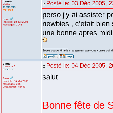
dioove
Posté le: 03 Déc 2005, 2
Vétéran
perso j'y ai assister 
Sexe:
newbies , c'etait bien 
Inscrit le: 18 Juil 2005
Messages: 3043
une bonne apres midi 
_________________
Soyez vous-même le changement que vous voulez voir d
dingo
Posté le: 04 Déc 2005, 2
Passionné
salut
Sexe:
Inscrit le: 06 Mai 2005
Messages: 365
Localisation: var 83
Bonne fête de S