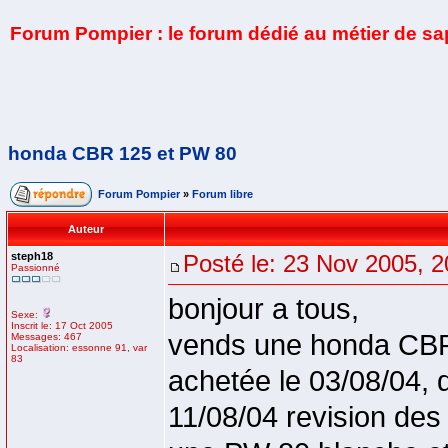
Forum Pompier : le forum dédié au métier de s
honda CBR 125 et PW 80
Forum Pompier
»
Forum libre
Auteur
steph18
Posté le: 23 Nov 2005, 2
Passionné
bonjour a tous,
Sexe:
Inscrit le: 17 Oct 2005
vends une honda CBR 
Messages: 467
Localisation: essonne 91, var
83
achetée le 03/08/04, 
11/08/04 revision des