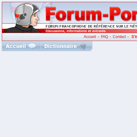
Accueil
FAQ
Contact
S'i
•
•
•