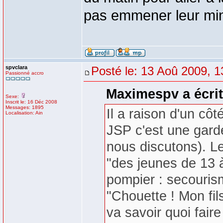
pas emmener leur min
spvclara
Posté le: 13 Aoû 2009, 1
Passionné accro
Maximespv a écrit
Sexe:
Inscrit le: 16 Déc 2008
Messages: 1895
Il a raison d'un cô
Localisation: Ain
JSP c'est une garder
nous discutons). Le
"des jeunes de 13 
pompier : secourisme
"Chouette ! Mon fils/
va savoir quoi faire