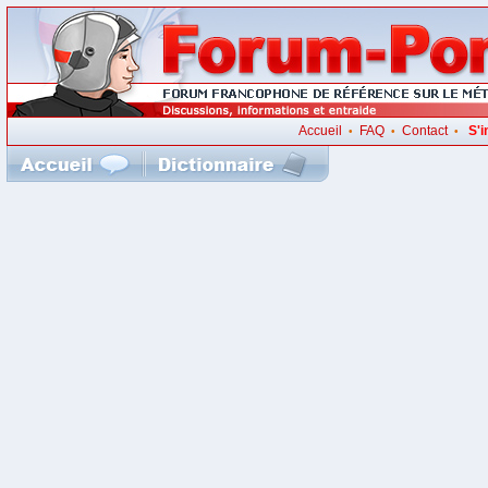
Accueil
FAQ
Contact
S'i
•
•
•