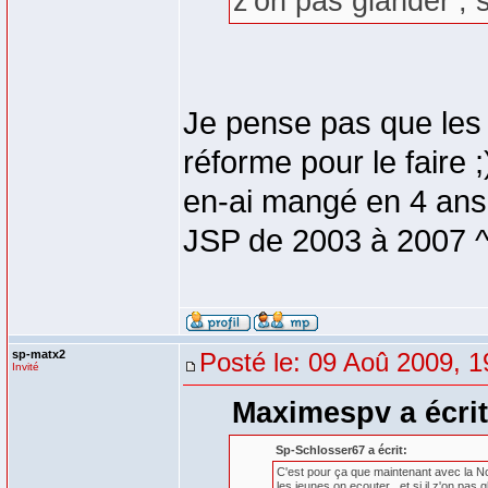
z'on pas glander , si
Je pense pas que les 
réforme pour le faire 
en-ai mangé en 4 ans
JSP de 2003 à 2007 
sp-matx2
Posté le: 09 Aoû 2009, 1
Invité
Maximespv a écrit
Sp-Schlosser67 a écrit:
C'est pour ça que maintenant avec la Nou
les jeunes on ecouter , et si il z'on pas gla