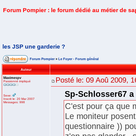
Forum Pompier : le forum dédié au métier de s
les JSP une garderie ?
Forum Pompier
»
Le Foyer - Forum général
Auteur
Maximespv
Posté le: 09 Aoû 2009, 1
Passionné impliqué
Sp-Schlosser67 a 
Sexe:
Inscrit le: 20 Mar 2007
Messages: 998
C'est pour ça que 
Le moniteur posent 
questionnaire )) pou