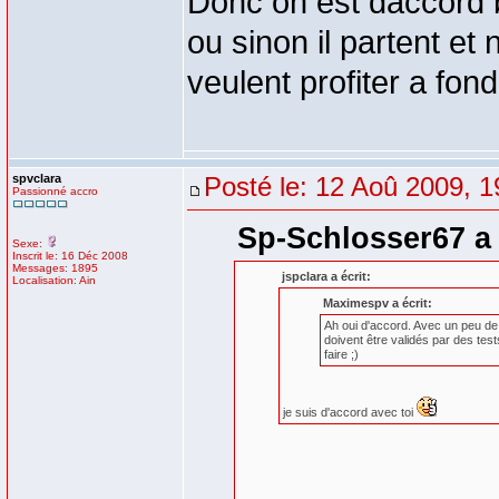
Donc on est daccord bi
ou sinon il partent et
veulent profiter a fon
spvclara
Posté le: 12 Aoû 2009, 1
Passionné accro
Sp-Schlosser67 a 
Sexe:
Inscrit le: 16 Déc 2008
Messages: 1895
jspclara a écrit:
Localisation: Ain
Maximespv a écrit:
Ah oui d'accord. Avec un peu de 
doivent être validés par des test
faire ;)
je suis d'accord avec toi