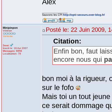
Alex
_________________
Sauvons les CPI
http://opti-secours.over-blog.fr/
Minipinpon
Posté le: 22 Juin 2009, 
Vétéran
Citation:
Sexe:
Inscrit le: 18 Avr 2007
Enfin bon, faut lais
Messages: 6856
Localisation: 78
encore nous qui
pa
bon moi à la rigueur, 
sur le fofo
Mais toi un tout jeune 
ce serait dommage qu