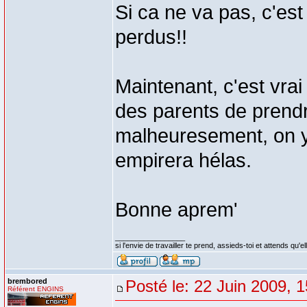
Si ca ne va pas, c'est 
perdus!!
Maintenant, c'est vra
des parents de prendr
malheuresement, on y p
empirera hélas.
Bonne aprem'
_________________
si l'envie de travailler te prend, assieds-toi et attends qu'e
brembored
Posté le: 22 Juin 2009, 
Référent ENGINS