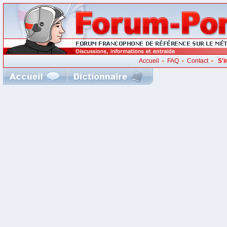
Accueil
FAQ
Contact
S'i
•
•
•