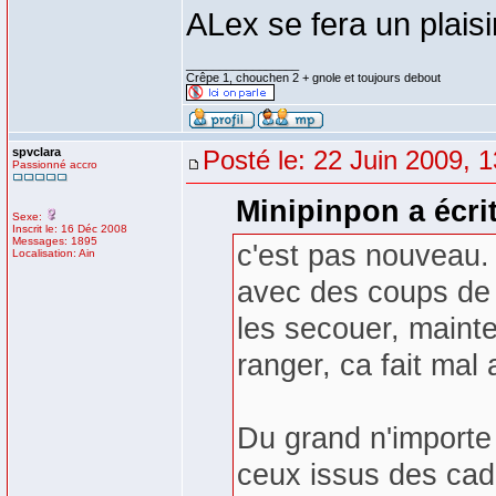
ALex se fera un plaisir
_________________
Crêpe 1, chouchen 2 + gnole et toujours debout
spvclara
Posté le: 22 Juin 2009, 
Passionné accro
Minipinpon a écrit
Sexe:
Inscrit le: 16 Déc 2008
Messages: 1895
c'est pas nouveau.
Localisation: Ain
avec des coups de r
les secouer, mainten
ranger, ca fait mal 
Du grand n'importe 
ceux issus des cad