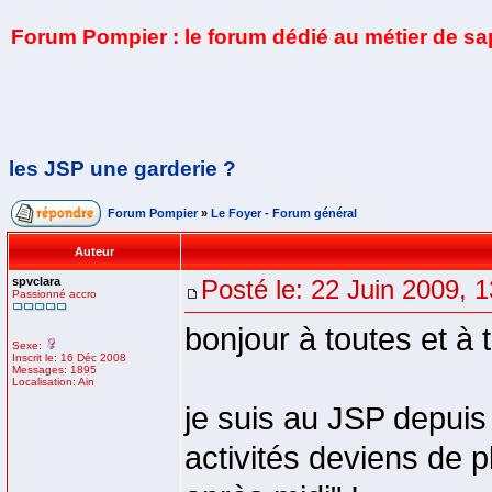
Forum Pompier : le forum dédié au métier de s
les JSP une garderie ?
Forum Pompier
»
Le Foyer - Forum général
Auteur
spvclara
Posté le: 22 Juin 2009, 
Passionné accro
bonjour à toutes et à 
Sexe:
Inscrit le: 16 Déc 2008
Messages: 1895
Localisation: Ain
je suis au JSP depuis
activités deviens de 