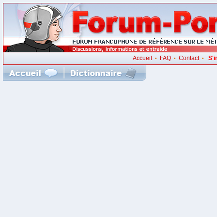
Accueil
FAQ
Contact
S'i
•
•
•