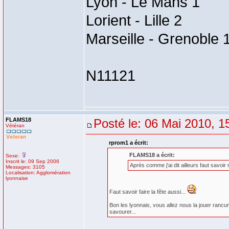
Lyon - Le Mans 1
Lorient - Lille 2
Marseille - Grenoble 
N11121
FLAMS18
Posté le: 06 Mai 2010, 1
Vétéran
rprom1 a écrit:
FLAMS18 a écrit:
Sexe:
Inscrit le: 09 Sep 2006
Après comme j'ai dit ailleurs faut savoir 
Messages: 3105
Localisation: Agglomération
lyonnaise
Faut savoir faire la fête aussi...
Bon les lyonnais, vous allez nous la jouer ranc
savourer...