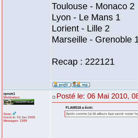
Toulouse - Monaco 2
Lyon - Le Mans 1
Lorient - Lille 2
Marseille - Grenoble 
Recap : 222121
rprom1
Posté le: 06 Mai 2010, 0
Modérateur
FLAMS18 a écrit:
Après comme j'ai dit ailleurs faut savoir rester h
Sexe:
Inscrit le: 03 Jan 2006
Messages: 2369