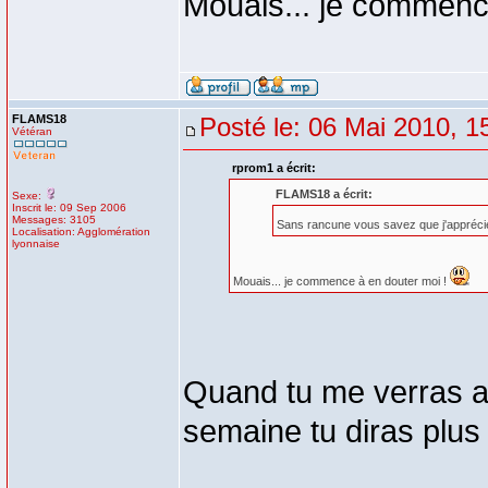
Mouais... je commenc
FLAMS18
Posté le: 06 Mai 2010, 1
Vétéran
rprom1 a écrit:
FLAMS18 a écrit:
Sexe:
Inscrit le: 09 Sep 2006
Messages: 3105
Sans rancune vous savez que j'appréci
Localisation: Agglomération
lyonnaise
Mouais... je commence à en douter moi !
Quand tu me verras a
semaine tu diras plus 