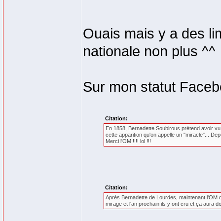
Ouais mais y a des lim
nationale non plus ^^
Sur mon statut Facebo
Citation:
En 1858, Bernadette Soubirous prétend avoir vu l
cette apparition qu'on appelle un "miracle"... De
Merci l'OM !!!! lol !!!
Citation:
Après Bernadette de Lourdes, maintenant l'OM d
mirage et l'an prochain ils y ont cru et ça aura d