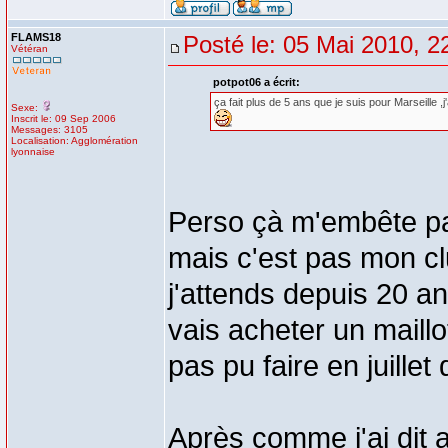
FLAMS18
Posté le: 05 Mai 2010, 2
Vétéran
potpot06 a écrit:
ça fait plus de 5 ans que je suis pour Marseille 
Sexe:
Inscrit le: 09 Sep 2006
Messages: 3105
Localisation: Agglomération
lyonnaise
Perso çà m'embête pa
mais c'est pas mon cl
j'attends depuis 20 a
vais acheter un maill
pas pu faire en juillet
Après comme j'ai dit a