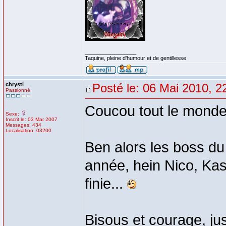
_________________
Taquine, pleine d'humour et de gentillesse
chrysti
Posté le: 06 Mai 2010, 2
Passionné
Coucou tout le mond
Sexe:
Inscrit le: 03 Mar 2007
Messages: 434
Localisation: 03200
Ben alors les boss du 
année, hein Nico, Ka
finie...
Bisous et courage, jus