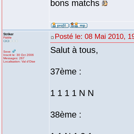
bons matchs
Striker
Posté le: 08 Mai 2010, 1
Fidèle
Salut à tous,
Sexe:
Inscrit le: 30 Oct 2006
Messages: 267
Localisation: Val d'Oise
37ème :
1 1 1 1 N N
38ème :