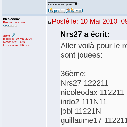
_________________
Kasskou se gave !!!!!!!!!
nicoleodax
Posté le: 10 Mai 2010, 0
Passionné accro
Nrs27 a écrit:
Sexe:
Inscrit le: 29 Mai 2006
Messages: 1436
Aller voilà pour le
Localisation: 06 nice
sont jouées:
36ème:
Nrs27 122211
nicoleodax 112211
indo2 111N11
jobi 11221N
guillaume17 11221