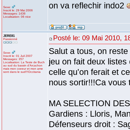
on va reflechir indo2
Sexe:
Inscrit le: 29 Mai 2006
Messages: 1436
Localisation: 06 nice
JERE81
Posté le: 09 Mai 2010, 1
Passionné
Salut a tous, on reste
Sexe:
Inscrit le: 01 Juil 2007
jeu on fait deux liste
Messages: 357
Localisation: La Teste de Buch
au sud du bassin d'Arcachon
mais mon coeeur et mon ame
celle qu'on ferait et
sont dans le sud!!!Occitania
nous sortir!!!Ca vous 
MA SELECTION DES
Gardiens : Lloris, Ma
Défenseurs droit : Sa