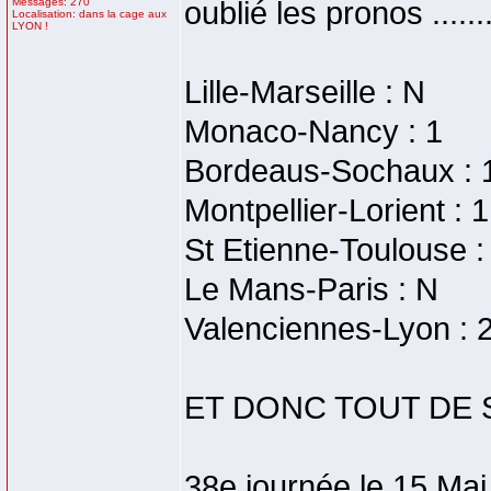
Messages: 270
oublié les pronos ......
Localisation: dans la cage aux
LYON !
Lille-Marseille : N
Monaco-Nancy : 1
Bordeaus-Sochaux : 
Montpellier-Lorient : 1
St Etienne-Toulouse :
Le Mans-Paris : N
Valenciennes-Lyon : 
ET DONC TOUT DE S
38e journée le 15 Mai