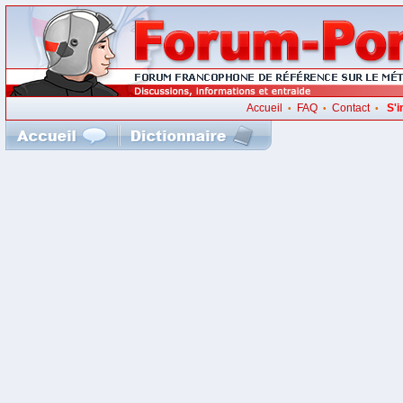
Accueil
FAQ
Contact
S'i
•
•
•