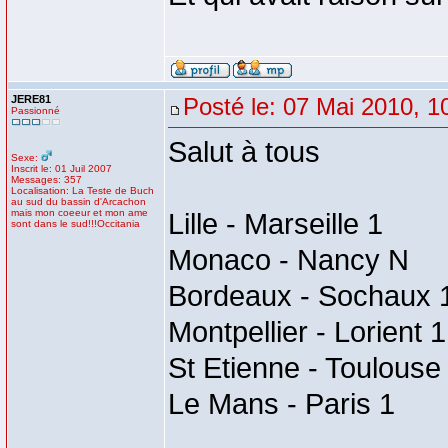
JERE81
Posté le: 07 Mai 2010, 1
Passionné
Salut à tous
Sexe:
Inscrit le: 01 Juil 2007
Messages: 357
Localisation: La Teste de Buch
au sud du bassin d'Arcachon
mais mon coeeur et mon ame
Lille - Marseille 1
sont dans le sud!!!Occitania
Monaco - Nancy N
Bordeaux - Sochaux 
Montpellier - Lorient 1
St Etienne - Toulouse
Le Mans - Paris 1