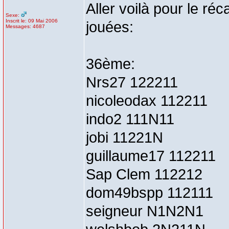
Aller voilà pour le ré
Sexe:
Inscrit le: 09 Mai 2006
jouées:
Messages: 4687
36ème:
Nrs27 122211
nicoleodax 112211
indo2 111N11
jobi 11221N
guillaume17 112211
Sap Clem 112212
dom49bspp 112111
seigneur N1N2N1