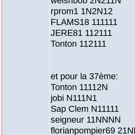
welshbob 2N211N
rprom1 1N2N12
FLAMS18 111111
JERE81 112111
Tonton 112111
et pour la 37ème:
Tonton 11112N
jobi N111N1
Sap Clem N11111
seigneur 11NNNN
florianpompier69 21