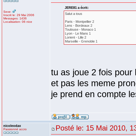
JERE81 a écrit:
Sexe:
Salut a tous
Inscrit le: 29 Mai 2006
Messages: 1436
Paris - Montpellier 2
Localisation: 06 nice
Lens - Bordeaux 2
Toulouse - Monaco 1
Lyon - Le Mans 1
Lorient - Lille 2
Marseille - Grenoble 1
tu as joue 2 fois pou
et pas les meme pron
je prend en compte le
nicoleodax
Posté le: 15 Mai 2010, 1
Passionné accro