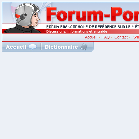
Accueil
FAQ
Contact
S'i
•
•
•