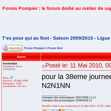
Forum Pompier : le forum dédié au métier de s
T'es pour qui au foot - Saison 2009/2010 - Ligue
Forum Pompier
»
Forum libre
Auteur
nicoleodax
Posté le: 11 Mai 2010, 0
Passionné accro
pour la 38eme journe
Sexe:
Inscrit le: 29 Mai 2006
N2N1NN
Messages: 1436
Localisation: 06 nice
_________________
champion des pronostiques 2007/2008 L1 L2
champion des pronostiques 2008/2009 L1
Dernière édition par nicoleodax le 15 Mai 2010, 13:54; édité 