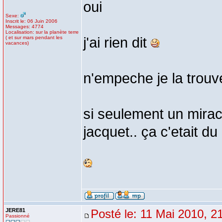
oui
Sexe:
Inscrit le: 06 Juin 2006
Messages: 4774
Localisation: sur la planète terre
( et sur mars pendant les
j'ai rien dit
vacances)
n'empeche je la trouve 
si seulement un miracl
jacquet.. ça c'etait d
JERE81
Posté le: 11 Mai 2010, 2
Passionné