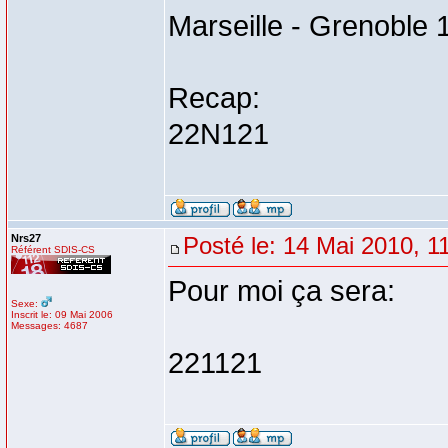
Marseille - Grenoble 
Recap:
22N121
Nrs27
Posté le: 14 Mai 2010, 1
Référent SDIS-CS
Pour moi ça sera:
Sexe:
Inscrit le: 09 Mai 2006
Messages: 4687
221121