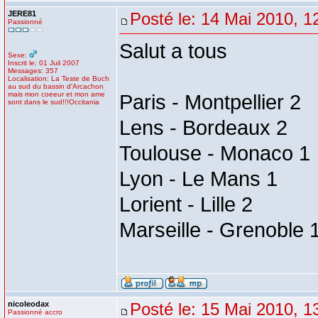
JERE81
Posté le: 14 Mai 2010, 1
Passionné
Salut a tous
Sexe:
Inscrit le: 01 Juil 2007
Messages: 357
Localisation: La Teste de Buch
au sud du bassin d'Arcachon
mais mon coeeur et mon ame
Paris - Montpellier 2
sont dans le sud!!!Occitania
Lens - Bordeaux 2
Toulouse - Monaco 1
Lyon - Le Mans 1
Lorient - Lille 2
Marseille - Grenoble 
nicoleodax
Posté le: 15 Mai 2010, 1
Passionné accro