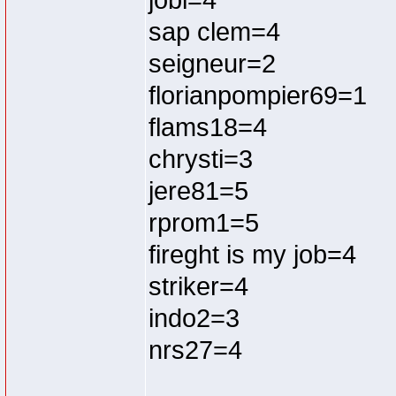
jobi=4
sap clem=4
seigneur=2
florianpompier69=1
flams18=4
chrysti=3
jere81=5
rprom1=5
fireght is my job=4
striker=4
indo2=3
nrs27=4