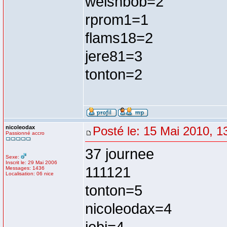
welshbob=2
rprom1=1
flams18=2
jere81=3
tonton=2
nicoleodax
Posté le: 15 Mai 2010, 1
Passionné accro
37 journee
Sexe:
Inscrit le: 29 Mai 2006
111121
Messages: 1436
Localisation: 06 nice
tonton=5
nicoleodax=4