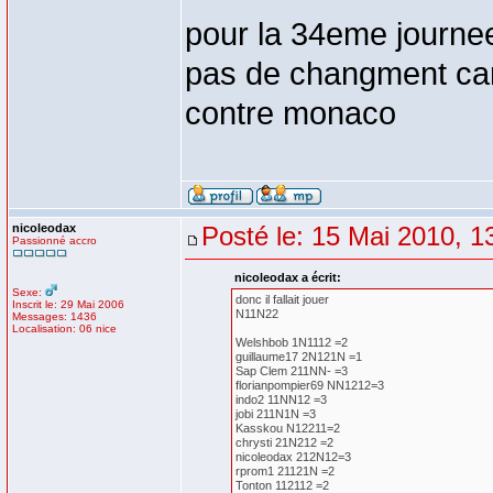
pour la 34eme journe
pas de changment car
contre monaco
nicoleodax
Posté le: 15 Mai 2010, 1
Passionné accro
nicoleodax a écrit:
Sexe:
donc il fallait jouer
Inscrit le: 29 Mai 2006
N11N22
Messages: 1436
Localisation: 06 nice
Welshbob 1N1112 =2
guillaume17 2N121N =1
Sap Clem 211NN- =3
florianpompier69 NN1212=3
indo2 11NN12 =3
jobi 211N1N =3
Kasskou N12211=2
chrysti 21N212 =2
nicoleodax 212N12=3
rprom1 21121N =2
Tonton 112112 =2