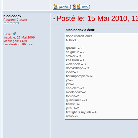
nicoleodax
Posté le: 15 Mai 2010, 1
Passionné accro
nicoleodax a écrit:
Sexe:
donc il fallait jouer
Inscrit le: 29 Mai 2006
N1N21
Messages: 1436
Localisation: 06 nice
rprom1 = 2
seigneur = 2
striker = 3
kasskou = 1
welshbob = 3
dom49bspp = 3
indo2= 1
florianpompier69=3
yo=2
jobi=1
sap clem =3
nicoleodax=2
tonton=2
guillaume17=1
flams18=3
jere81=2
firefight is my job = 4
nrs27=2