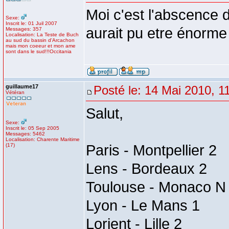
Moi c'est l'abscence d
Sexe:
Inscrit le: 01 Juil 2007
aurait pu etre énorme e
Messages: 357
Localisation: La Teste de Buch
au sud du bassin d'Arcachon
mais mon coeeur et mon ame
sont dans le sud!!!Occitania
guillaume17
Posté le: 14 Mai 2010, 1
Vétéran
Salut,
Sexe:
Inscrit le: 05 Sep 2005
Messages: 5462
Localisation: Charente Maritime
(17)
Paris - Montpellier 2
Lens - Bordeaux 2
Toulouse - Monaco N
Lyon - Le Mans 1
Lorient - Lille 2