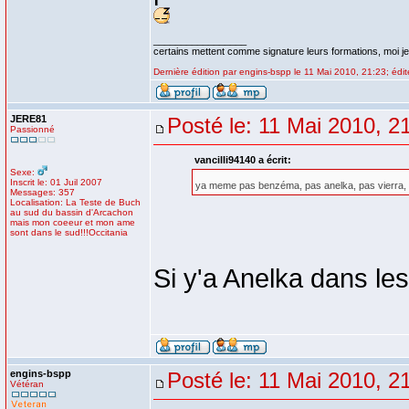
_________________
certains mettent comme signature leurs formations, moi je 
Dernière édition par engins-bspp le 11 Mai 2010, 21:23; édité
JERE81
Posté le: 11 Mai 2010, 2
Passionné
vancilli94140 a écrit:
Sexe:
Inscrit le: 01 Juil 2007
ya meme pas benzéma, pas anelka, pas vierra,
Messages: 357
Localisation: La Teste de Buch
au sud du bassin d'Arcachon
mais mon coeeur et mon ame
sont dans le sud!!!Occitania
Si y'a Anelka dans le
engins-bspp
Posté le: 11 Mai 2010, 2
Vétéran