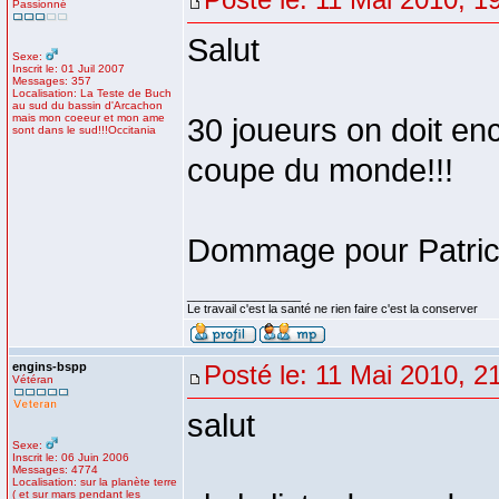
Passionné
Salut
Sexe:
Inscrit le: 01 Juil 2007
Messages: 357
Localisation: La Teste de Buch
au sud du bassin d'Arcachon
mais mon coeeur et mon ame
30 joueurs on doit enc
sont dans le sud!!!Occitania
coupe du monde!!!
Dommage pour Patrick
_________________
Le travail c'est la santé ne rien faire c'est la conserver
engins-bspp
Posté le: 11 Mai 2010, 2
Vétéran
salut
Sexe:
Inscrit le: 06 Juin 2006
Messages: 4774
Localisation: sur la planète terre
( et sur mars pendant les