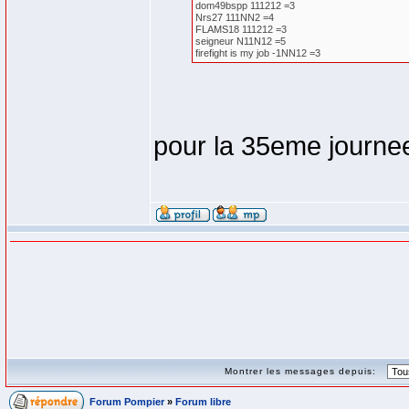
dom49bspp 111212 =3
Nrs27 111NN2 =4
FLAMS18 111212 =3
seigneur N11N12 =5
firefight is my job -1NN12 =3
pour la 35eme journe
Montrer les messages depuis:
Forum Pompier
»
Forum libre