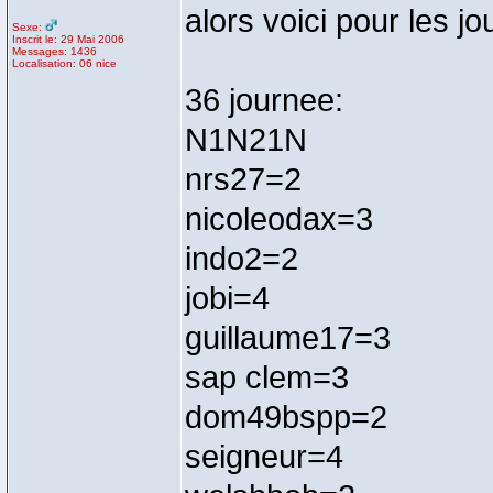
alors voici pour les j
Sexe:
Inscrit le: 29 Mai 2006
Messages: 1436
Localisation: 06 nice
36 journee:
N1N21N
nrs27=2
nicoleodax=3
indo2=2
jobi=4
guillaume17=3
sap clem=3
dom49bspp=2
seigneur=4