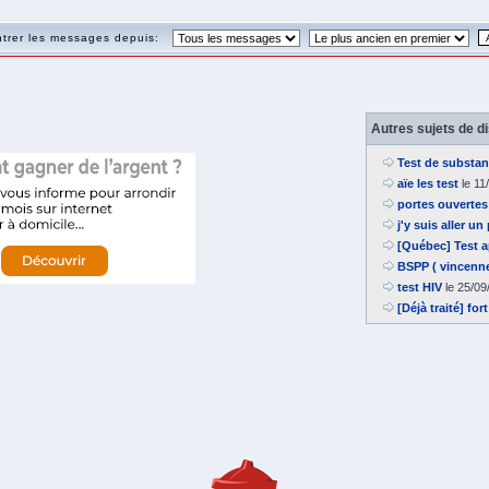
trer les messages depuis:
Autres sujets de d
Test de substanc
aïe les test
le 11
portes ouvertes 
j'y suis aller un
[Québec] Test 
BSPP ( vincenne
test HIV
le 25/09
[Déjà traité] fo