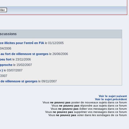
iscussions
e illicites pour l'entré en FIA
le 01/12/2005
/04/2006
au fort de villeneuve st goerges
le 26/06/2006
 peu fort
le 23/11/2006
approche
le 15/02/2007
 )
le 03/07/2007
/2007
rt de villeneuve st georges
le 09/11/2007
Voir le sujet suivant
Voir le sujet précédent
Vous
ne pouvez pas
poster de nouveaux sujets dans ce forum
Vous
ne pouvez pas
répondre aux sujets dans ce forum
Vous
ne pouvez pas
éditer vos messages dans ce forum
Vous
ne pouvez pas
supprimer vos messages dans ce forum
Vous
ne pouvez pas
voter dans les sondages de ce forum