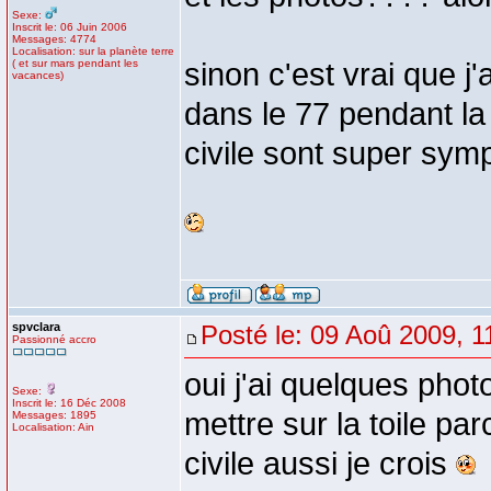
Sexe:
Inscrit le: 06 Juin 2006
Messages: 4774
Localisation: sur la planète terre
( et sur mars pendant les
sinon c'est vrai que j'
vacances)
dans le 77 pendant la
civile sont super symp
spvclara
Posté le: 09 Aoû 2009, 1
Passionné accro
oui j'ai quelques phot
Sexe:
Inscrit le: 16 Déc 2008
mettre sur la toile par
Messages: 1895
Localisation: Ain
civile aussi je crois