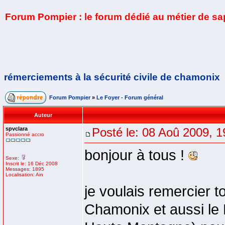
Forum Pompier : le forum dédié au métier de s
rémerciements à la sécurité civile de chamonix
Forum Pompier
»
Le Foyer - Forum général
Auteur
spvclara
Posté le: 08 Aoû 2009, 1
Passionné accro
bonjour à tous !
Sexe:
Inscrit le: 16 Déc 2008
Messages: 1895
Localisation: Ain
je voulais remercier to
Chamonix et aussi le