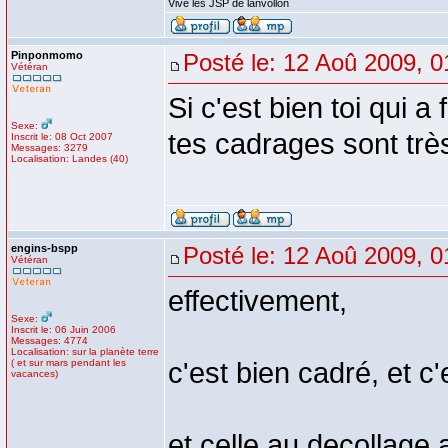
Vive les JSP de lanvollon
Pinponmomo
Posté le: 12 Aoû 2009, 0
Vétéran
Si c'est bien toi qui a
Sexe:
tes cadrages sont trè
Inscrit le: 08 Oct 2007
Messages: 3279
Localisation: Landes (40)
engins-bspp
Posté le: 12 Aoû 2009, 0
Vétéran
effectivement,
Sexe:
Inscrit le: 06 Juin 2006
Messages: 4774
Localisation: sur la planète terre
( et sur mars pendant les
c'est bien cadré, et c'e
vacances)
et celle au decollage