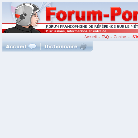
Accueil
FAQ
Contact
S'i
•
•
•