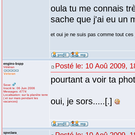
oula tu me connais trè
sache que j'ai eu un 
et oui je ne suis pas comme tout ces j
engins-bspp
Posté le: 10 Aoû 2009, 1
Vétéran
pourtant a voir ta ph
Sexe:
Inscrit le: 06 Juin 2006
Messages: 4774
Localisation: sur la planète terre
( et sur mars pendant les
oui, je sors.....[.]
vacances)
spvclara
Posté le: 10 Aoû 2009, 1