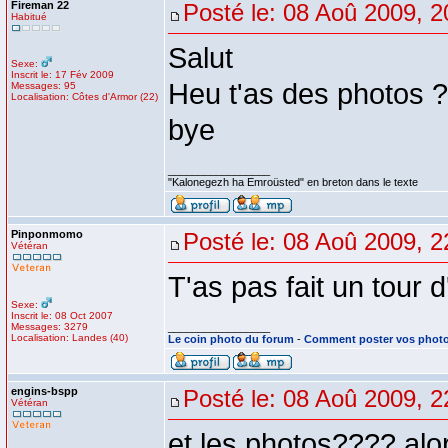
Fireman 22
Posté le: 08 Aoû 2009, 2
Habitué
Salut
Sexe:
Inscrit le: 17 Fév 2009
Heu t'as des photos ?
Messages: 95
Localisation: Côtes d'Armor (22)
bye
_________________
"Kalonegezh ha Emroüsted" en breton dans le texte
Pinponmomo
Posté le: 08 Aoû 2009, 2
Vétéran
T'as pas fait un tour 
Sexe:
Inscrit le: 08 Oct 2007
Messages: 3279
_________________
Localisation: Landes (40)
Le coin photo du forum
-
Comment poster vos phot
engins-bspp
Posté le: 08 Aoû 2009, 2
Vétéran
et les photos???? alor