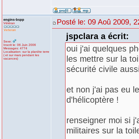
engins-bspp
Posté le: 09 Aoû 2009, 2
Vétéran
jspclara a écrit:
Sexe:
Inscrit le: 06 Juin 2006
oui j'ai quelques p
Messages: 4774
Localisation: sur la planète terre
( et sur mars pendant les
les mettre sur la to
vacances)
sécurité civile auss
et non j'ai pas eu 
d'hélicoptère !
renseigner moi si j'
militaires sur la toil