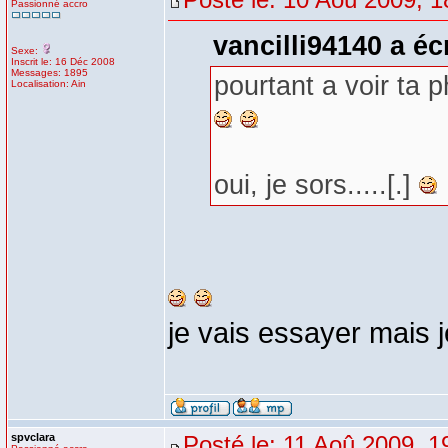
Passionné accro
vancilli94140 a écr
Sexe:
Inscrit le: 16 Déc 2008
Messages: 1895
pourtant a voir ta 
Localisation: Ain
oui, je sors.....[.]
je vais essayer mais j
spvclara
Posté le: 11 Aoû 2009, 1