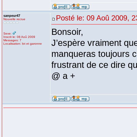
sanpeur47
Posté le: 09 Aoû 2009, 2
Nouvelle recrue
Bonsoir,
Sexe:
Inscrit le: 08 Aoû 2009
J’espère vraiment que
Messages: 7
Localisation: lot et garonne
manqueras toujours c'
frustrant de ce dire q
@ a +