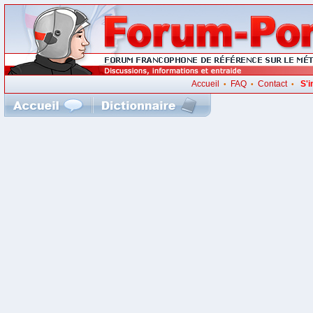
Accueil
FAQ
Contact
S'i
•
•
•