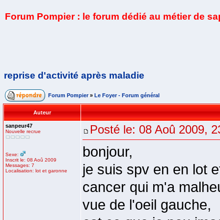
Forum Pompier : le forum dédié au métier de s
reprise d'activité après maladie
Forum Pompier
»
Le Foyer - Forum général
Auteur
sanpeur47
Posté le: 08 Aoû 2009, 2
Nouvelle recrue
bonjour,
Sexe:
Inscrit le: 08 Aoû 2009
je suis spv en en lot 
Messages: 7
Localisation: lot et garonne
cancer qui m'a malheu
vue de l'oeil gauche,