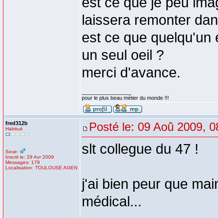
est ce que je peu ima
laissera remonter da
est ce que quelqu'un 
un seul oeil ?
merci d'avance.
_________________
pour le plus beau métier du monde !!!
fred312b
Posté le: 09 Aoû 2009, 0
Habitué
slt collegue du 47 !
Sexe:
Inscrit le: 29 Avr 2009
Messages: 179
Localisation: TOULOUSE AGEN
j'ai bien peur que mai
médical...