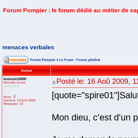
Forum Pompier : le forum dédié au métier de s
menaces verbales
Forum Pompier
»
Le Foyer - Forum général
Auteur
louloute14000
Posté le: 16 Aoû 2009, 1
Nouvelle recrue
[quote="spire01"]Salu
Sexe:
Inscrit le: 15 Aoû 2009
Messages: 10
Mon dieu, c'est d'un pa