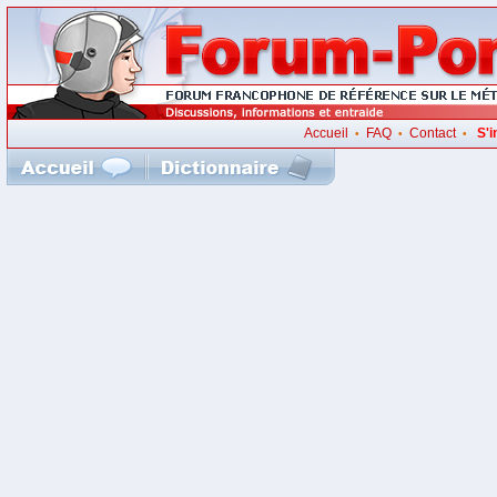
Accueil
FAQ
Contact
S'i
•
•
•