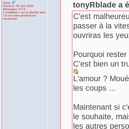
tonyRblade a é
Sexe:
Inscrit le: 06 Juin 2006
Messages: 4774
Localisation: sur la planète terre
C'est malheureux
( et sur mars pendant les
vacances)
passer à la vites
ouvriras les yeu
Pourquoi rester 
C'est bien un t
L'amour ? Moué ..
les coups ...
Maintenant si c
le souhaite, mai
les autres perso