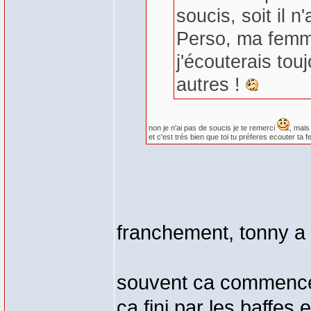
soucis, soit il n
Perso, ma femme
j'écouterais tou
autres !
non je n'ai pas de soucis je te remerci
, mais
et c'est trés bien que toi tu préferes ecouter ta
franchement, tonny a 
souvent ca commence 
ca fini par les baffes e