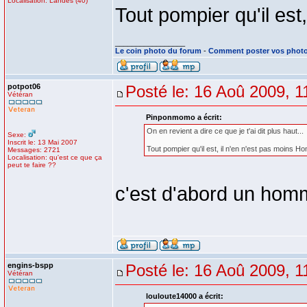
Localisation: Landes (40)
Tout pompier qu'il est
_________________
Le coin photo du forum
-
Comment poster vos phot
potpot06
Posté le: 16 Aoû 2009, 1
Vétéran
Pinponmomo a écrit:
On en revient a dire ce que je t'ai dit plus haut...
Sexe:
Inscrit le: 13 Mai 2007
Tout pompier qu'il est, il n'en n'est pas moins H
Messages: 2721
Localisation: qu'est ce que ça
peut te faire ??
c'est d'abord un homm
engins-bspp
Posté le: 16 Aoû 2009, 1
Vétéran
louloute14000 a écrit: