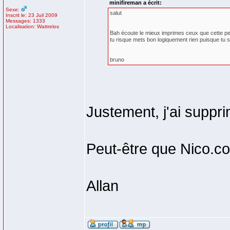
minifireman a écrit:
Sexe:
salut
Inscrit le: 23 Juil 2009
Messages: 1333
Localisation: Wattrelos
Bah écoute le mieux imprimes ceux que cette p
tu risque mets bon logiquement rien puisque tu s
bruno
Justement, j'ai suppr
Peut-être que Nico.coe
Allan