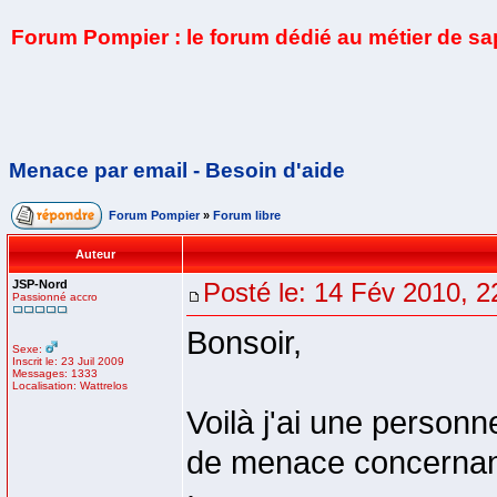
Forum Pompier : le forum dédié au métier de s
Menace par email - Besoin d'aide
Forum Pompier
»
Forum libre
Auteur
JSP-Nord
Posté le: 14 Fév 2010, 2
Passionné accro
Bonsoir,
Sexe:
Inscrit le: 23 Juil 2009
Messages: 1333
Localisation: Wattrelos
Voilà j'ai une person
de menace concernant