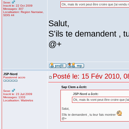
Sexe:
Ok, mais ils vont peut être croire que j'ai vendu
Inscrit le: 22 Oct 2009
Messages: 307
Localisation: Region Nantaise,
SDIS 44
Salut,
S'ils te demandent , t
@+
JSP-Nord
Posté le: 15 Fév 2010, 0
Passionné accro
Sap Clem a écrit:
Sexe:
JSP-Nord a écrit:
Inscrit le: 23 Juil 2009
Messages: 1333
Ok, mais ils vont peut être croire que j
Localisation: Wattrelos
Salut,
S'ils te demandent , tu leur fais montrer
@+