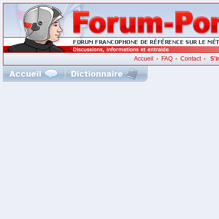
Accueil
FAQ
Contact
S'i
•
•
•